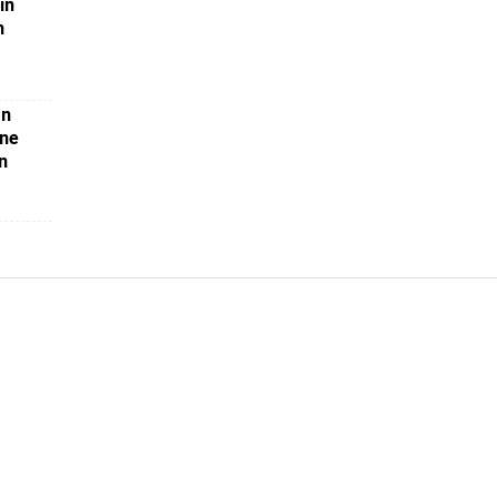
in
n
on
ne
n