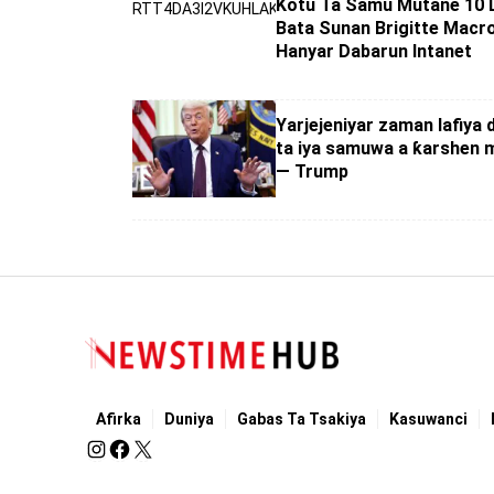
Kotu Ta Samu Mutane 10 D
Bata Sunan Brigitte Macr
Hanyar Dabarun Intanet
Yarjejeniyar zaman lafiya d
ta iya samuwa a ƙarshen 
— Trump
Afirka
Duniya
Gabas Ta Tsakiya
Kasuwanci