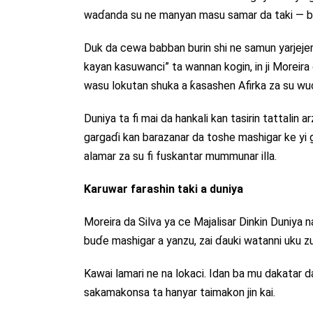
waɗanda su ne manyan masu samar da taki — ba
Duk da cewa babban burin shi ne samun yarjejeni
kayan kasuwanci” ta wannan kogin, in ji Moreira d
wasu lokutan shuka a ƙasashen Afirka za su wuc
Duniya ta fi mai da hankali kan tasirin tattalin 
gargaɗi kan barazanar da toshe mashigar ke yi g
alamar za su fi fuskantar mummunar illa.
Ƙaruwar farashin taki a duniya
Moreira da Silva ya ce Majalisar Dinkin Duniya 
buɗe mashigar a yanzu, zai ɗauki watanni uku 
Kawai lamari ne na lokaci. Idan ba mu dakatar d
sakamakonsa ta hanyar taimakon jin kai.