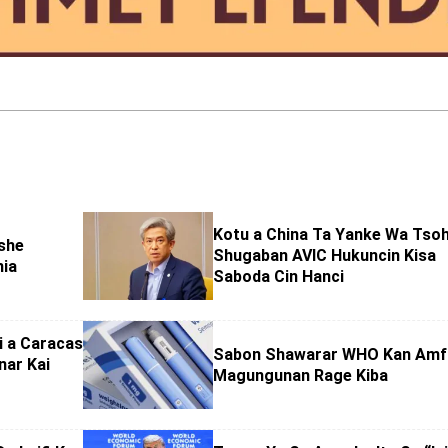
Kotu a China Ta Yanke Wa Tso
ashe
Shugaban AVIC Hukuncin Kisa
nia
Saboda Cin Hanci
i a Caracas
Sabon Shawarar WHO Kan Amfa
nar Kai
Magungunan Rage Kiba