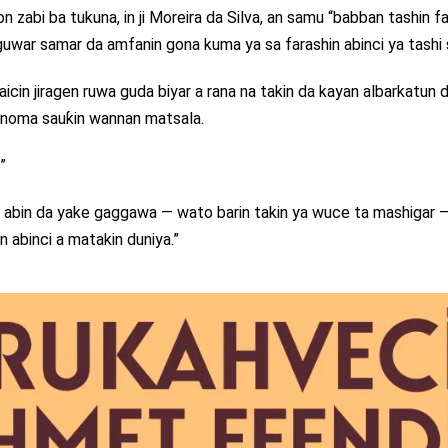
n zabi ba tukuna, in ji Moreira da Silva, an samu “babban tashin fa
guwar samar da amfanin gona kuma ya sa farashin abinci ya tashi
aicin jiragen ruwa guda biyar a rana na takin da kayan albarkatun 
anoma sauƙin wannan matsala.
”
kuma abin da yake gaggawa — wato barin takin ya wuce ta mashigar 
n abinci a matakin duniya.”