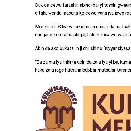
Duk da cewa farashin abinci bai yi tashin gwauro
a taki, wanda masana ke cewa yana iya jawo ra
Moreira da Silva ya ce idan an shigar da matsak
dangance su ta mashigar, hakan zaikawo wa m
Abin da ake buƙata, in ji shi, shi ne “niyyar siyasa.
“Ba za mu iya jinkirta abin da za a iya yi ba, 
haka za a rage hatsarin babbar matsalar ƙaranci