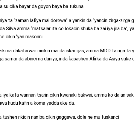
 su cika bayar da goyon baya ba tukuna.
ya ta “zaman lafiya mai dorewa” a yankin da “yancin zirga-zirga 
a Silva amma “matsalar ita ce lokacin shuka ba zai iya jira ba”, y
e cikin ‘yan makonni.
arziki na dakatarwar cinikin mai da iskar gas, amma MDD ta riga ta y
a samar da abinci na duniya, inda ƙasashen Afirka da Asiya suke 
na iya kafa wannan tsarin cikin kwanaki bakwai, amma ko da an sa
zuwa hudu kafin a koma yadda ake da.
a tushen rikicin nan ba cikin gaggawa, dole ne mu fuskanci