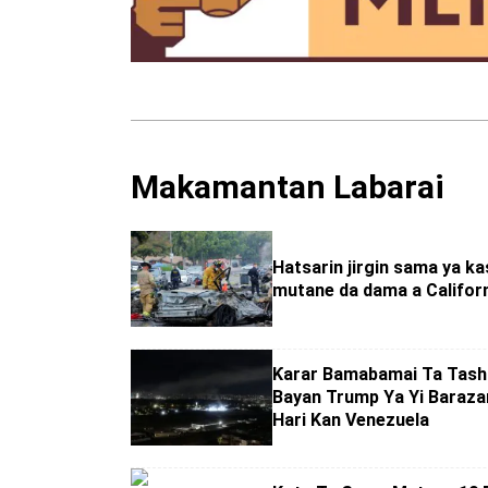
Makamantan Labarai
Hatsarin jirgin sama ya k
mutane da dama a Califor
Ƙarar Bamabamai Ta Tash
Bayan Trump Ya Yi Baraza
Hari Kan Venezuela