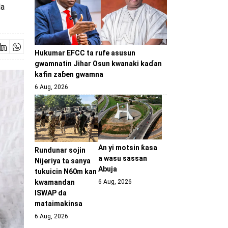
da
Hukumar EFCC ta rufe asusun
gwamnatin Jihar Osun kwanaki kaɗan
kafin zaɓen gwamna
6 Aug, 2026
An yi motsin ƙasa
Rundunar sojin
a wasu sassan
Nijeriya ta sanya
Abuja
tukuicin N60m kan
6 Aug, 2026
kwamandan
ISWAP da
mataimakinsa
6 Aug, 2026