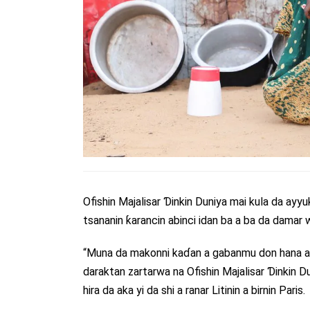
Ofishin Majalisar Ɗinkin Duniya mai kula da ayy
tsananin ƙarancin abinci idan ba a ba da damar
“Muna da makonni kaɗan a gabanmu don hana abin d
daraktan zartarwa na Ofishin Majalisar Ɗinkin 
hira da aka yi da shi a ranar Litinin a birnin Paris.