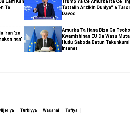
a Laifi Kan
Trump Ya Ce Amurka Ita Ce “Inj
on Ta
Tattalin Arzikin Duniya” a Taro
Davos
Amurka Ta Hana Biza Ga Tsoh
a Iran ‘za
Kwamishinan EU Da Wasu Muta
makon nan’
Hudu Saboda Batun Takunkumi
Intanet
Nijeriya
Turkiyya
Wasanni
Tafiya