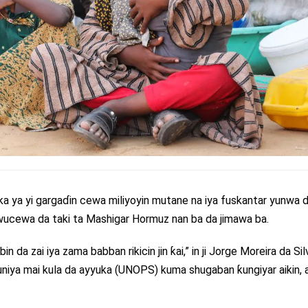
uka ya yi gargaɗin cewa miliyoyin mutane na iya fuskantar yunwa 
 wucewa da taki ta Mashigar Hormuz nan ba da jimawa ba.
a zai iya zama babban rikicin jin ƙai,” in ji Jorge Moreira da Sil
Duniya mai kula da ayyuka (UNOPS) kuma shugaban ƙungiyar aikin, 