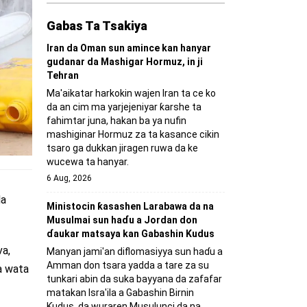
Gabas Ta Tsakiya
Iran da Oman sun amince kan hanyar
gudanar da Mashigar Hormuz, in ji
Tehran
Ma'aikatar harkokin wajen Iran ta ce ko
da an cim ma yarjejeniyar ƙarshe ta
fahimtar juna, hakan ba ya nufin
mashiginar Hormuz za ta kasance cikin
tsaro ga dukkan jiragen ruwa da ke
wucewa ta hanyar.
6 Aug, 2026
da
Ministocin ƙasashen Larabawa da na
Musulmai sun haɗu a Jordan don
ɗaukar matsaya kan Gabashin Kudus
va,
Manyan jami'an diflomasiyya sun haɗu a
Amman don tsara yadda a tare za su
a wata
tunkari abin da suka bayyana da zafafar
matakan Isra'ila a Gabashin Birnin
Ƙudus, da wuraren Musulunci da na