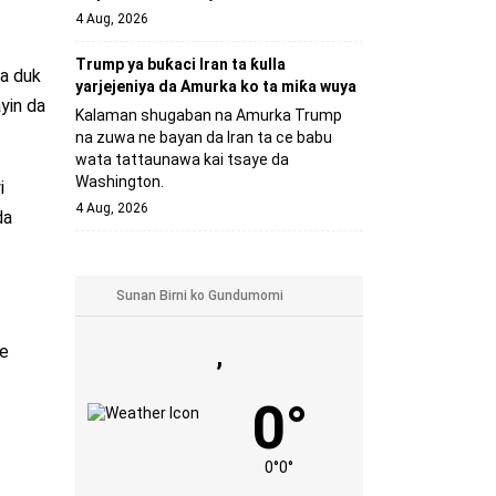
4 Aug, 2026
Trump ya buƙaci Iran ta ƙulla
ga duk
yarjejeniya da Amurka ko ta miƙa wuya
ayin da
Kalaman shugaban na Amurka Trump
na zuwa ne bayan da Iran ta ce babu
wata tattaunawa kai tsaye da
Washington.
i
4 Aug, 2026
da
ke
,
0°
0°
0°