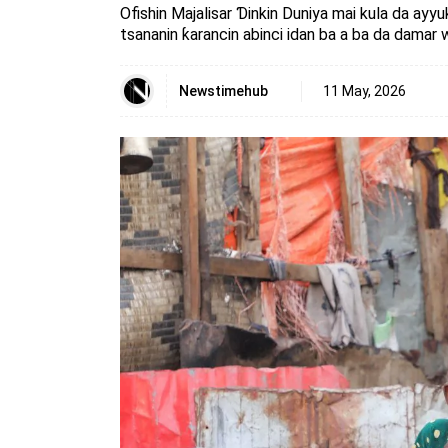
Ofishin Majalisar Ɗinkin Duniya mai kula da ayy
tsananin ƙarancin abinci idan ba a ba da damar
Newstimehub
11 May, 2026