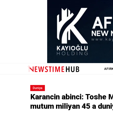
AFIR
Duniya
Ƙarancin abinci: Toshe
mutum miliyan 45 a duni