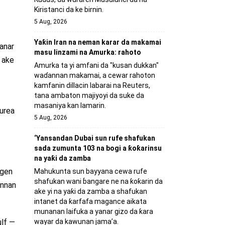
Kiristanci da ke birnin.
5 Aug, 2026
Yaƙin Iran na neman karar da makamai
anar
masu linzami na Amurka: rahoto
 ake
Amurka ta yi amfani da "kusan dukkan"
waɗannan makamai, a cewar rahoton
kamfanin dillacin labarai na Reuters,
tana ambaton majiyoyi da suke da
masaniya kan lamarin.
 urea
5 Aug, 2026
‘Yansandan Dubai sun rufe shafukan
sada zumunta 103 na bogi a ƙoƙarinsu
na yaƙi da zamba
agen
Mahukunta sun bayyana cewa rufe
shafukan wani ɓangare ne na ƙoƙarin da
annan
ake yi na yaƙi da zamba a shafukan
intanet da ƙarfafa magance aikata
munanan laifuka a yanar gizo da ƙara
ulf —
wayar da kawunan jama’a.