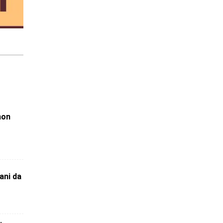
hon
ni da