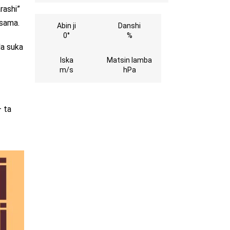
rashi”
 sama.
Abin ji
Danshi
0°
%
da suka
Iska
Matsin lamba
m/s
hPa
— ta