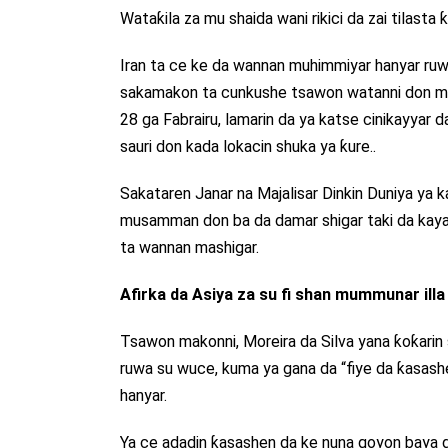
Wataƙila za mu shaida wani rikici da zai tilasta
Iran ta ce ke da wannan muhimmiyar hanyar ru
sakamakon ta cunkushe tsawon watanni don maya
28 ga Fabrairu, lamarin da ya katse cinikayyar
sauri don kada lokacin shuka ya ƙure..
Sakataren Janar na Majalisar Dinkin Duniya ya k
musamman don ba da damar shigar taki da kayan
ta wannan mashigar.
Afirka da Asiya za su fi shan mummunar illa
Tsawon makonni, Moreira da Silva yana ƙoƙarin s
ruwa su wuce, kuma ya gana da “fiye da ƙasa
hanyar.
Ya ce adadin ƙasashen da ke nuna goyon baya g