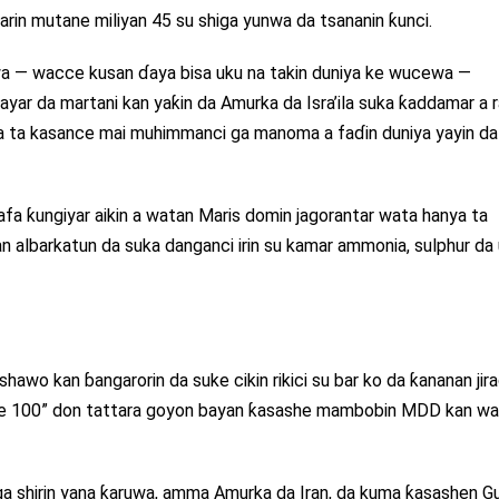
 ƙarin mutane miliyan 45 su shiga yunwa da tsananin ƙunci.
wa — wacce kusan ɗaya bisa uku na takin duniya ke wucewa —
r da martani kan yaƙin da Amurka da Isra’ila suka ƙaddamar a r
 da ta kasance mai muhimmanci ga manoma a faɗin duniya yayin da
afa ƙungiyar aikin a watan Maris domin jagorantar wata hanya ta
 albarkatun da suka danganci irin su kamar ammonia, sulphur da
hawo kan ɓangarorin da suke cikin rikici su bar ko da ƙananan jir
she 100” don tattara goyon bayan ƙasashe mambobin MDD kan w
a shirin yana ƙaruwa, amma Amurka da Iran, da kuma ƙasashen G