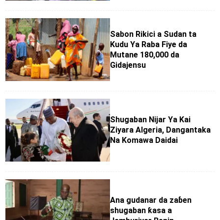
Sabon Rikici a Sudan ta
Kudu Ya Raba Fiye da
Mutane 180,000 da
Gidajensu
Shugaban Nijar Ya Kai
Ziyara Algeria, Dangantaka
Na Komawa Daidai
Ana gudanar da zaɓen
shugaban ƙasa a