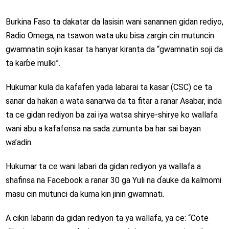
Burkina Faso ta dakatar da lasisin wani sanannen gidan rediyo,
Radio Omega, na tsawon wata uku bisa zargin cin mutuncin
gwamnatin sojin kasar ta hanyar kiranta da “gwamnatin soji da
ta karɓe mulki”.
Hukumar kula da kafafen yada labarai ta kasar (CSC) ce ta
sanar da hakan a wata sanarwa da ta fitar a ranar Asabar, inda
ta ce gidan rediyon ba zai iya watsa shirye-shirye ko wallafa
wani abu a kafafensa na sada zumunta ba har sai bayan
wa’adin.
Hukumar ta ce wani labari da gidan rediyon ya wallafa a
shafinsa na Facebook a ranar 30 ga Yuli na ɗauke da kalmomi
masu cin mutunci da kuma kin jinin gwamnati.
A cikin labarin da gidan rediyon ta ya wallafa, ya ce: “Cote