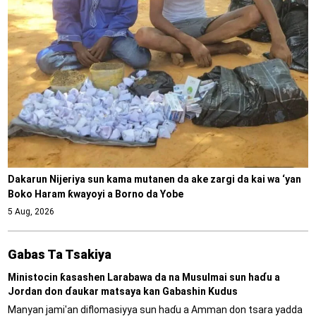
Dakarun Nijeriya sun kama mutanen da ake zargi da kai wa ‘yan
Boko Haram ƙwayoyi a Borno da Yobe
5 Aug, 2026
Gabas Ta Tsakiya
Ministocin ƙasashen Larabawa da na Musulmai sun haɗu a
Jordan don ɗaukar matsaya kan Gabashin Kudus
Manyan jami'an diflomasiyya sun haɗu a Amman don tsara yadda