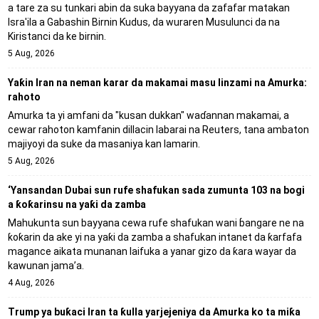
a tare za su tunkari abin da suka bayyana da zafafar matakan
Isra'ila a Gabashin Birnin Ƙudus, da wuraren Musulunci da na
Kiristanci da ke birnin.
5 Aug, 2026
Yaƙin Iran na neman karar da makamai masu linzami na Amurka:
rahoto
Amurka ta yi amfani da "kusan dukkan" waɗannan makamai, a
cewar rahoton kamfanin dillacin labarai na Reuters, tana ambaton
majiyoyi da suke da masaniya kan lamarin.
5 Aug, 2026
‘Yansandan Dubai sun rufe shafukan sada zumunta 103 na bogi
a ƙoƙarinsu na yaƙi da zamba
Mahukunta sun bayyana cewa rufe shafukan wani ɓangare ne na
ƙoƙarin da ake yi na yaƙi da zamba a shafukan intanet da ƙarfafa
magance aikata munanan laifuka a yanar gizo da ƙara wayar da
kawunan jama’a.
4 Aug, 2026
Trump ya buƙaci Iran ta ƙulla yarjejeniya da Amurka ko ta miƙa