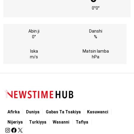
0°
0°
Abin ji
Danshi
0°
%
Iska
Matsin lamba
m/s
hPa
Afirka
Duniya
Gabas Ta Tsakiya
Kasuwanci
Nijeriya
Turkiyya
Wasanni
Tafiya