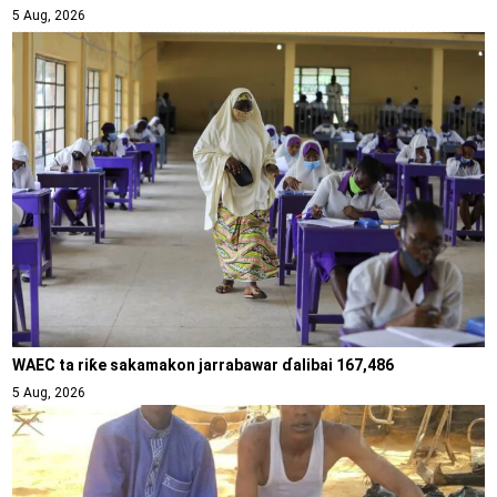
5 Aug, 2026
WAEC ta riƙe sakamakon jarrabawar ɗalibai 167,486
5 Aug, 2026