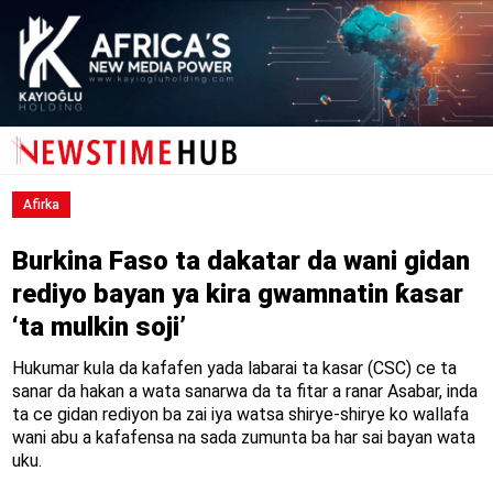
Afirka
Burkina Faso ta dakatar da wani gidan
rediyo bayan ya kira gwamnatin ƙasar
‘ta mulkin soji’
Hukumar kula da kafafen yada labarai ta kasar (CSC) ce ta
sanar da hakan a wata sanarwa da ta fitar a ranar Asabar, inda
ta ce gidan rediyon ba zai iya watsa shirye-shirye ko wallafa
wani abu a kafafensa na sada zumunta ba har sai bayan wata
uku.