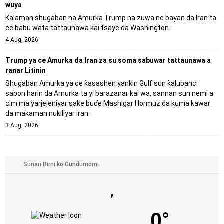
wuya
Kalaman shugaban na Amurka Trump na zuwa ne bayan da Iran ta
ce babu wata tattaunawa kai tsaye da Washington.
4 Aug, 2026
Trump ya ce Amurka da Iran za su soma sabuwar tattaunawa a
ranar Litinin
Shugaban Amurka ya ce ƙasashen yankin Gulf sun ƙalubanci
sabon harin da Amurka ta yi barazanar kai wa, sannan sun nemi a
cim ma yarjejeniyar sake buɗe Mashigar Hormuz da kuma kawar
da makaman nukiliyar Iran.
3 Aug, 2026
,
0°