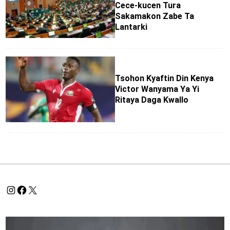
Cece-kucen Tura
Sakamakon Zabe Ta
Lantarki
Tsohon Kyaftin Din Kenya
Victor Wanyama Ya Yi
Ritaya Daga Kwallo