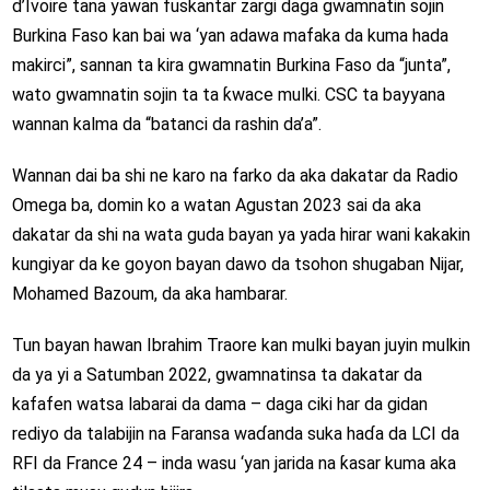
d’Ivoire tana yawan fuskantar zargi daga gwamnatin sojin
Burkina Faso kan bai wa ‘yan adawa mafaka da kuma hada
makirci”, sannan ta kira gwamnatin Burkina Faso da “junta”,
wato gwamnatin sojin ta ta ƙwace mulki. CSC ta bayyana
wannan kalma da “batanci da rashin da’a”.
Wannan dai ba shi ne karo na farko da aka dakatar da Radio
Omega ba, domin ko a watan Agustan 2023 sai da aka
dakatar da shi na wata guda bayan ya yada hirar wani kakakin
kungiyar da ke goyon bayan dawo da tsohon shugaban Nijar,
Mohamed Bazoum, da aka hambarar.
Tun bayan hawan Ibrahim Traore kan mulki bayan juyin mulkin
da ya yi a Satumban 2022, gwamnatinsa ta dakatar da
kafafen watsa labarai da dama – daga ciki har da gidan
rediyo da talabijin na Faransa waɗanda suka haɗa da LCI da
RFI da France 24 – inda wasu ‘yan jarida na ƙasar kuma aka