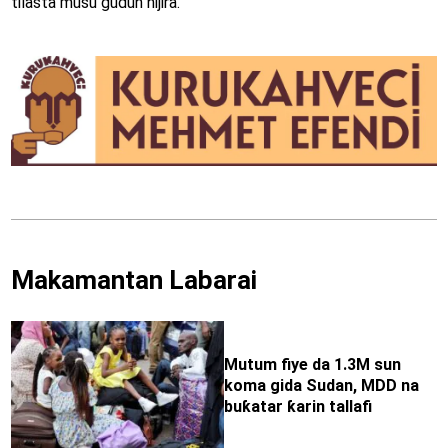
tilasta musu gudun hijira.
Makamantan Labarai
Mutum fiye da 1.3M sun
koma gida Sudan, MDD na
buƙatar ƙarin tallafi