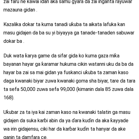
zai faru ne kawai idan aka samu gyara da zai inganta rayuwar
mazauna gidan .
Kazalika dokar ta kuma tanadi uƙuba ta aikata lafuka kan
masu gidajen da ba su yi biyayya ga tanade-tanaden sabuwar
dokar ba .
Duk wata ƙarya game da sifar gida ko kuma gaza miƙa
bayanan hayar ga ƙaramar hukuma cikin watanni uku da ba da
hayar ba zai sa mai gidan ya fuskanci uƙuba ta zaman kaso
daga kwanaki biyar zuwa kwanaki goma sha biyar, tare da tara
ta sefa 50,000 zuwa sefa 99,000 (kimanin dala 85 zuwa dala
168).
Uƙubar za ta iya kai zaman kaso na kwanaki talatin ga masu
gidajen da suka karɓi abin da ya ɗara kuɗin da aka ƙayyade
wa irin gidajensu, ciki har da karɓar kuɗin ta hanyar da ake
ganin ta damfara ce.