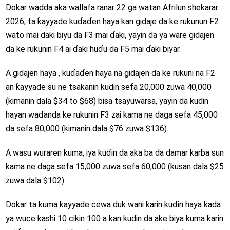
Dokar wadda aka wallafa ranar 22 ga watan Afrilun shekarar
2026, ta ƙayyade kuɗaɗen haya kan gidaje da ke rukunun F2
wato mai daki biyu da F3 mai ɗaki, yayin da ya ware gidajen
da ke rukunin F4 ai ɗaki huɗu da F5 mai ɗaki biyar.
A gidajen haya , kuɗaɗen haya na gidajen da ke rukuni na F2
an ƙayyade su ne tsakanin kudin sefa 20,000 zuwa 40,000
(kimanin dala $34 to $68) bisa tsayuwarsa, yayin da kudin
hayan waɗanda ke rukunin F3 zai kama ne daga sefa 45,000
da sefa 80,000 (kimanin dala $76 zuwa $136).
A wasu wuraren kuma, iya kuɗin da aka ba da damar karɓa sun
kama ne daga sefa 15,000 zuwa sefa 60,000 (kusan dala $25
zuwa dala $102).
Dokar ta kuma ƙayyade cewa duk wani ƙarin kuɗin haya kada
ya wuce kashi 10 cikin 100 a kan kudin da ake biya kuma ƙarin