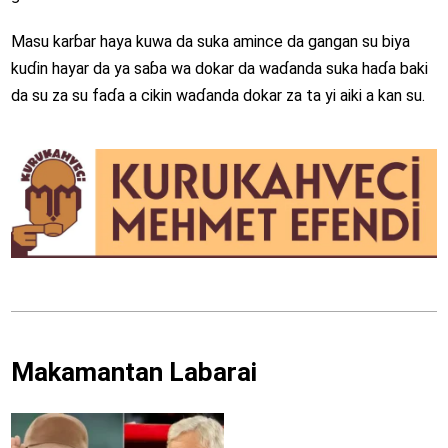
Masu karɓar haya kuwa da suka amince da gangan su biya
kuɗin hayar da ya saɓa wa dokar da waɗanda suka haɗa baki
da su za su faɗa a cikin waɗanda dokar za ta yi aiki a kan su.
Makamantan Labarai