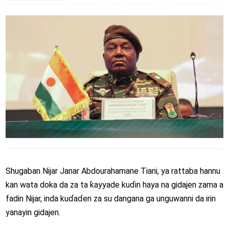
Shugaban Nijar Janar Abdourahamane Tiani, ya rattaba hannu
kan wata doka da za ta ƙayyade kuɗin haya na gidajen zama a
fadin Nijar, inda kuɗaɗen za su dangana ga unguwanni da irin
yanayin gidajen.