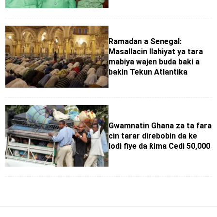
Ramadan a Senegal:
Masallacin Ilahiyat ya tara
mabiya wajen buda baki a
bakin Tekun Atlantika
Gwamnatin Ghana za ta fara
cin tarar direbobin da ke
lodi fiye da ƙima Cedi 50,000