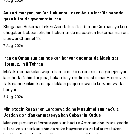
7 Aug, 2026
An kori manyan jami’an Hukumar Leken Asirin Isra’ila saboda
gaza kifar da gwamnatin Iran
Shugaban Hukumar Leƙen Asiri ta Isra'ila, Roman Gofman, ya kori
shugaban babban ofishin hukumar da na sashen hukumar na Iran,
a cewar Channel 12.
7 Aug, 2026
Iran da Oman sun amince kan hanyar gudanar da Mashigar
Hormuz, in ji Tehran
Ma'aikatar harkokin wajen Iran ta ce ko da an cim ma yarjejeniyar
ƙarshe ta fahimtar juna, hakan ba ya nufin mashiginar Hormuz za
ta kasance cikin tsaro ga dukkan jiragen ruwa da ke wucewa ta
hanyar.
6 Aug, 2026
Ministocin ƙasashen Larabawa da na Musulmai sun haɗu a
Jordan don ɗaukar matsaya kan Gabashin Kudus
Manyan jami'an diflomasiyya sun haɗu a Amman don tsara yadda
a tare za su tunkari abin da suka bayyana da zafafar matakan