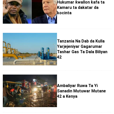
Hukumar ƙwallon ƙafa ta
Kamaru ta dakatar da
kocinta
Tanzania Na Dab da Kulla
Yarjejeniyar Gagarumar
Tashar Gas Ta Dala Biliyan
42
Ambaliyar Ruwa Ta Yi
Sanadin Mutuwar Mutane
42 a Kenya