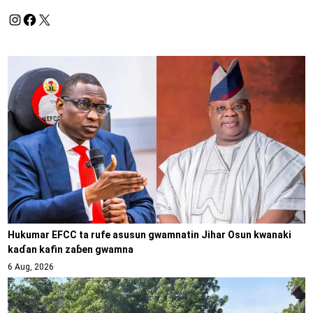
Hukumar EFCC ta rufe asusun gwamnatin Jihar Osun kwanaki
kaɗan kafin zaɓen gwamna
6 Aug, 2026