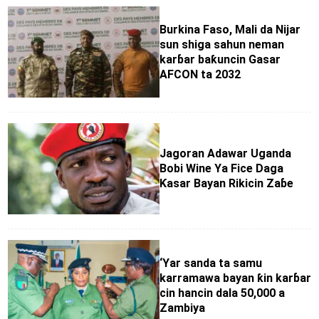
Burkina Faso, Mali da Nijar
sun shiga sahun neman
karɓar baƙuncin Gasar
AFCON ta 2032
Jagoran Adawar Uganda
Bobi Wine Ya Fice Daga
Ƙasar Bayan Rikicin Zaɓe
‘Yar sanda ta samu
karramawa bayan ƙin karɓar
cin hancin dala 50,000 a
Zambiya