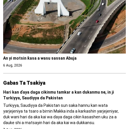
An yi motsin ƙasa a wasu sassan Abuja
6 Aug, 2026
Gabas Ta Tsakiya
Hari kan ɗaya daga cikinmu tamkar a kan dukanmu ne, in ji
Turkiyya, Saudiyya da Pakistan
Turkiyya, Saudiyya da Pakistan sun saka hannu kan wata
yarjejeniya ta tsaro a birnin Makka inda a karkashin yarjejeniyar,
duk wani hari da aka kai wa ɗaya daga cikin ƙasashen uku za a
ɗauke shi a matsayin hari da aka kai wa dukkansu.