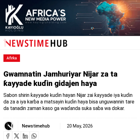
Afirka
Gwamnatin Jamhuriyar Nijar za ta
ƙayyade kuɗin gidajen haya
Sabon shirin ƙayyade kuɗin hayan Nijar zai ƙayyade iya kuɗin
da za a iya karɓa a matsayin kuɗin haya bisa unguwannin tare
da tanadin zaman kaso ga waɗanda suka saɓa wa dokar.
Newstimehub
20 May, 2026