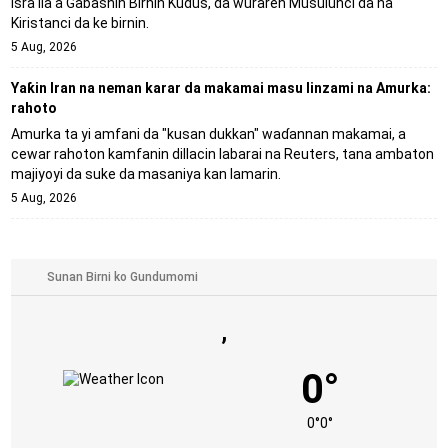
Isra'ila a Gabashin Birnin Ƙudus, da wuraren Musulunci da na
Kiristanci da ke birnin.
5 Aug, 2026
Yaƙin Iran na neman karar da makamai masu linzami na Amurka:
rahoto
Amurka ta yi amfani da "kusan dukkan" waɗannan makamai, a
cewar rahoton kamfanin dillacin labarai na Reuters, tana ambaton
majiyoyi da suke da masaniya kan lamarin.
5 Aug, 2026
,
0°
0°
0°