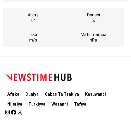
Abin ji
Danshi
0°
%
Iska
Matsin lamba
m/s
hPa
Afirka
Duniya
Gabas Ta Tsakiya
Kasuwanci
Nijeriya
Turkiyya
Wasanni
Tafiya