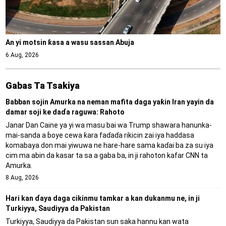
An yi motsin ƙasa a wasu sassan Abuja
6 Aug, 2026
Gabas Ta Tsakiya
Babban sojin Amurka na neman mafita daga yaƙin Iran yayin da
damar soji ke daɗa raguwa: Rahoto
Janar Dan Caine ya yi wa masu bai wa Trump shawara hanunka-
mai-sanda a ɓoye cewa ƙara faɗaɗa rikicin zai iya haddasa
komabaya don mai yiwuwa ne hare-hare sama kaɗai ba za su iya
cim ma abin da kasar ta sa a gaba ba, in ji rahoton kafar CNN ta
Amurka.
8 Aug, 2026
Hari kan ɗaya daga cikinmu tamkar a kan dukanmu ne, in ji
Turkiyya, Saudiyya da Pakistan
Turkiyya, Saudiyya da Pakistan sun saka hannu kan wata