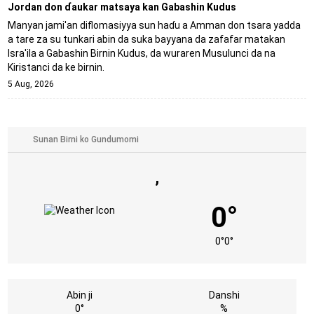
Jordan don ɗaukar matsaya kan Gabashin Kudus
Manyan jami'an diflomasiyya sun haɗu a Amman don tsara yadda
a tare za su tunkari abin da suka bayyana da zafafar matakan
Isra'ila a Gabashin Birnin Ƙudus, da wuraren Musulunci da na
Kiristanci da ke birnin.
5 Aug, 2026
,
0°
0°
0°
Abin ji
Danshi
0°
%