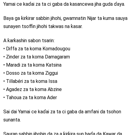
Yamai ce kaɗai za ta ci gaba da kasancewa jiha guda ɗaya.
Baya ga ƙirƙirar sabbin jihohi, gwamnatin Nijar ta kuma sauya
sunayen tsoffin jihohi takwas na ƙasar.
A ƙarƙashin sabon tsarin:
•
Diffa za ta koma Komadougou
•
Zinder za ta koma Damagaram
•
Maradi za ta koma Katsina
•
Dosso za ta koma Ziggui
•
Tillabéri za ta koma Issa
•
Agadez za ta koma Abzine
•
Tahoua za ta koma Ader
Sai dai Yamai ce kaɗai za ta ci gaba da amfani da tsohon
sunanta.
Sauran sabbin jihohin da za a ƙirƙira sun haɗa da Kawar da