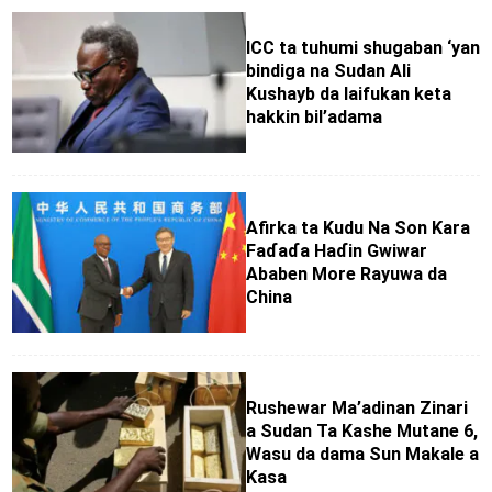
ICC ta tuhumi shugaban ‘yan
bindiga na Sudan Ali
Kushayb da laifukan keta
hakkin bil’adama
Afirka ta Kudu Na Son Ƙara
Faɗaɗa Haɗin Gwiwar
Ababen More Rayuwa da
China
Rushewar Ma’adinan Zinari
a Sudan Ta Kashe Mutane 6,
Wasu da dama Sun Makale a
Ƙasa