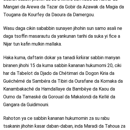
Mangari da Arewa da Tazar da Gobir da Azawak da Magia da
Tougana da Kourfey da Daoura da Damergou.
Wasu daga cikin sababbin sunayen jihohin sun samo asali ne
daga tsoffin masarautu da yankunan tarihi da suka yi fice a
Nijar tun kafin mulkin mallaka.
Haka kuma, daftarin dokar ya tanadi ƙirƙirar sabbin manyan
biranen jihohi 15 da kuma sabbin ƙananan hukumomi 20, ciki
har da Tabelot da Djado da Chétimari da Dogon Kiria da
Guéchémé da Sambéra da Tibiri da Ourafane da Kornaka da
Kanambakaché da Hamdallaye da Bambèye da Kaou da
Ourno da Tamaské da Goroual da Makalondi da Kellé da
Gangara da Guidimouni.
Rahoton ya ce sabbin ƙananan hukumomin za su rabu
tsakanin jihohin ƙasar daban-daban, inda Maradi da Tahoua za