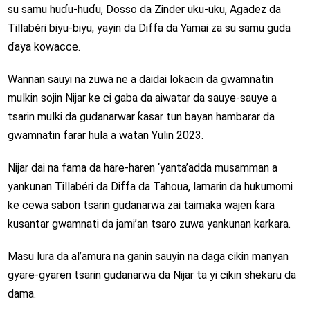
su samu huɗu-huɗu, Dosso da Zinder uku-uku, Agadez da
Tillabéri biyu-biyu, yayin da Diffa da Yamai za su samu guda
ɗaya kowacce.
Wannan sauyi na zuwa ne a daidai lokacin da gwamnatin
mulkin sojin Nijar ke ci gaba da aiwatar da sauye-sauye a
tsarin mulki da gudanarwar ƙasar tun bayan hambarar da
gwamnatin farar hula a watan Yulin 2023.
Nijar dai na fama da hare-haren ‘yanta’adda musamman a
yankunan Tillabéri da Diffa da Tahoua, lamarin da hukumomi
ke cewa sabon tsarin gudanarwa zai taimaka wajen ƙara
kusantar gwamnati da jami’an tsaro zuwa yankunan karkara.
Masu lura da al’amura na ganin sauyin na daga cikin manyan
gyare-gyaren tsarin gudanarwa da Nijar ta yi cikin shekaru da
dama.