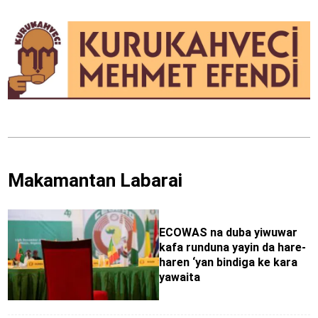
Makamantan Labarai
ECOWAS na duba yiwuwar
kafa runduna yayin da hare-
haren ‘yan bindiga ke kara
yawaita