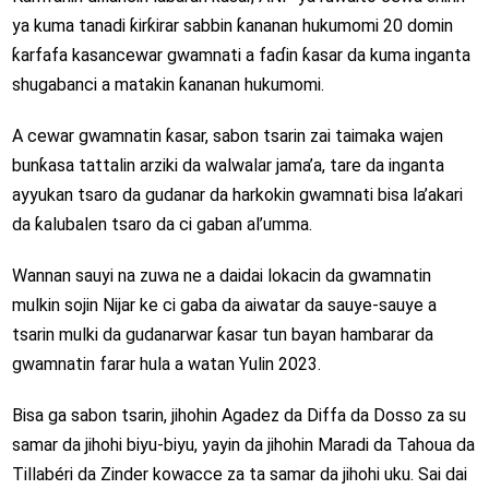
ya kuma tanadi ƙirƙirar sabbin ƙananan hukumomi 20 domin
ƙarfafa kasancewar gwamnati a faɗin ƙasar da kuma inganta
shugabanci a matakin ƙananan hukumomi.
A cewar gwamnatin ƙasar, sabon tsarin zai taimaka wajen
bunƙasa tattalin arziki da walwalar jama’a, tare da inganta
ayyukan tsaro da gudanar da harkokin gwamnati bisa la’akari
da ƙalubalen tsaro da ci gaban al’umma.
Wannan sauyi na zuwa ne a daidai lokacin da gwamnatin
mulkin sojin Nijar ke ci gaba da aiwatar da sauye-sauye a
tsarin mulki da gudanarwar ƙasar tun bayan hambarar da
gwamnatin farar hula a watan Yulin 2023.
Bisa ga sabon tsarin, jihohin Agadez da Diffa da Dosso za su
samar da jihohi biyu-biyu, yayin da jihohin Maradi da Tahoua da
Tillabéri da Zinder kowacce za ta samar da jihohi uku. Sai dai