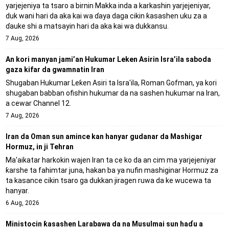
yarjejeniya ta tsaro a birnin Makka inda a karkashin yarjejeniyar,
duk wani hari da aka kai wa ɗaya daga cikin ƙasashen uku za a
ɗauke shi a matsayin hari da aka kai wa dukkansu.
7 Aug, 2026
An kori manyan jami’an Hukumar Leken Asirin Isra’ila saboda
gaza kifar da gwamnatin Iran
Shugaban Hukumar Leƙen Asiri ta Isra'ila, Roman Gofman, ya kori
shugaban babban ofishin hukumar da na sashen hukumar na Iran,
a cewar Channel 12.
7 Aug, 2026
Iran da Oman sun amince kan hanyar gudanar da Mashigar
Hormuz, in ji Tehran
Ma'aikatar harkokin wajen Iran ta ce ko da an cim ma yarjejeniyar
ƙarshe ta fahimtar juna, hakan ba ya nufin mashiginar Hormuz za
ta kasance cikin tsaro ga dukkan jiragen ruwa da ke wucewa ta
hanyar.
6 Aug, 2026
Ministocin ƙasashen Larabawa da na Musulmai sun haɗu a