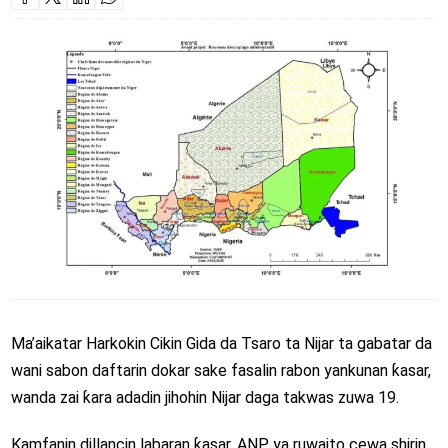
Ma’aikatar Harkokin Cikin Gida da Tsaro ta Nijar ta gabatar da
wani sabon daftarin dokar sake fasalin rabon yankunan ƙasar,
wanda zai ƙara adadin jihohin Nijar daga takwas zuwa 19.
Kamfanin dillancin labaran ƙasar, ANP ya ruwaito cewa shirin