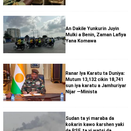
An Dakile Yunkurin Juyin
Mulki a Benin, Zaman Lafiya
Yana Komawa
Ranar Iya Karatu ta Duniya:
Mutum 13,132 cikin 18,741
sun iya karatu a Jamhuriyar
Nijar —Minista
Sudan ta yi maraba da
ƙoƙarin kawo ƙarshen yaƙi
da RSF, ta yi watsi da