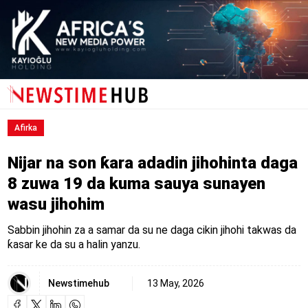
Afirka
Nijar na son ƙara adadin jihohinta daga
8 zuwa 19 da kuma sauya sunayen
wasu jihohim
Sabbin jihohin za a samar da su ne daga cikin jihohi takwas da
ƙasar ke da su a halin yanzu.
Newstimehub
13 May, 2026