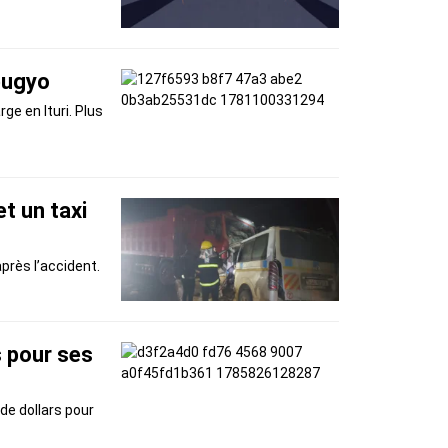
ibugyo
e en Ituri. Plus
t un taxi
près l’accident.
s pour ses
de dollars pour