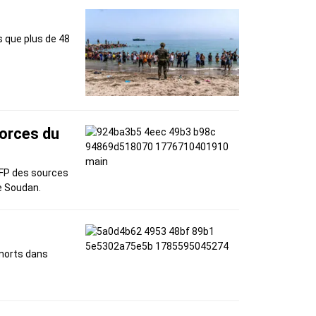
s que plus de 48
forces du
’AFP des sources
e Soudan.
 morts dans