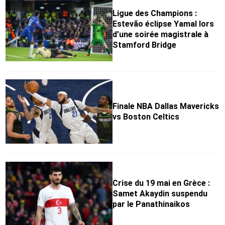
Ligue des Champions :
Estevão éclipse Yamal lors
d’une soirée magistrale à
Stamford Bridge
Finale NBA Dallas Mavericks
vs Boston Celtics
Crise du 19 mai en Grèce :
Samet Akaydin suspendu
par le Panathinaikos