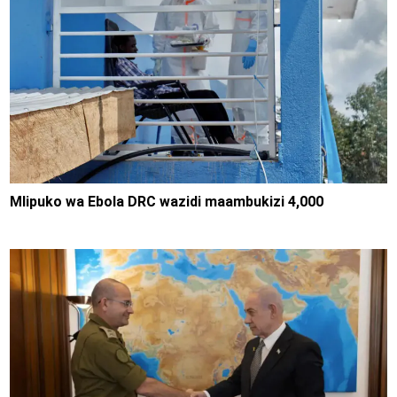
Mlipuko wa Ebola DRC wazidi maambukizi 4,000