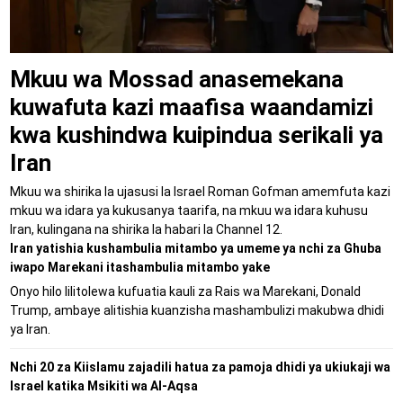
Mkuu wa Mossad anasemekana
kuwafuta kazi maafisa waandamizi
kwa kushindwa kuipindua serikali ya
Iran
Mkuu wa shirika la ujasusi la Israel Roman Gofman amemfuta kazi
mkuu wa idara ya kukusanya taarifa, na mkuu wa idara kuhusu
Iran, kulingana na shirika la habari la Channel 12.
Iran yatishia kushambulia mitambo ya umeme ya nchi za Ghuba
iwapo Marekani itashambulia mitambo yake
Onyo hilo lilitolewa kufuatia kauli za Rais wa Marekani, Donald
Trump, ambaye alitishia kuanzisha mashambulizi makubwa dhidi
ya Iran.
Nchi 20 za Kiislamu zajadili hatua za pamoja dhidi ya ukiukaji wa
Israel katika Msikiti wa Al-Aqsa