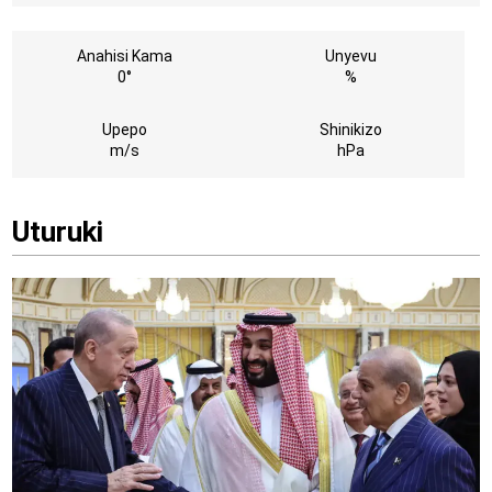
Anahisi Kama
Unyevu
0°
%
Upepo
Shinikizo
m/s
hPa
Uturuki