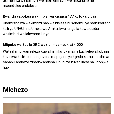
usimamizi wa pamoja wa maji, uhifadhi wa mazingira na
maendeleo endelevu.
Rwanda yapokea wakimbizi wa kisiasa 177 kutoka Libya
Uhamisho wa wakimbizi hao wa kisiasa ni sehemu ya makubaliano
kati ya UNHCR na Umoja wa Afrika, kwa lengo la kuwaisaidia
wakimbizi waliokwama Libya.
Mlipuko wa Ebola DRC wazidi maambukizi 4,000
Wataalamu wanaeleza kuwa hii ni kutokana na kuchelewa kubaini,
kuzidiwa katika uchunguzi na mapigano ya kijeshi kama baadhi ya
sababu ambazo zimekwamisha juhudi za kukabiliana na ugonjwa
huo.
Michezo