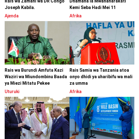
Rais wa Zamani wa DR Congo
Dhamana la Mwanaharakati
Joseph Kabila.
Kemi Seba Hadi Mei 11
Ajenda
Afrika
Rais wa Burundi Amfuta Kazi
Rais Samia wa Tanzania atoa
Waziri wa Miundombinu Baada
onyo dhidi ya uharibifu wa mali
ya Miezi Mitatu Pekee
za umma
Uturuki
Afrika