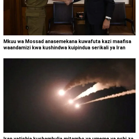
Mkuu wa Mossad anasemekana kuwafuta kazi maafisa
waandamizi kwa kushindwa kuipindua serikali ya Iran
Iran yatishia kushambulia mitambo ya umeme ya nchi za