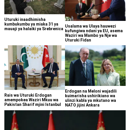
Uturuki inaadhimisha
kumbukumbu ya miaka 31 ya
Usalama wa Ulaya hauwezi
mauaji ya halaiki ya Srebrenica
kufungiwa ndani ya EU, asema
Waziri wa Mambo ya Nje wa
Uturuki Fidan
Erdogan na Meloni wajadili
Rais wa Uturuki Erdogan
kuimarisha ushirikiano wa
amempokea Waziri Mkuu wa
ulinzi kabla ya mkutano wa
Pakistan Sharif mjini Istanbul
NATO jijini Ankara