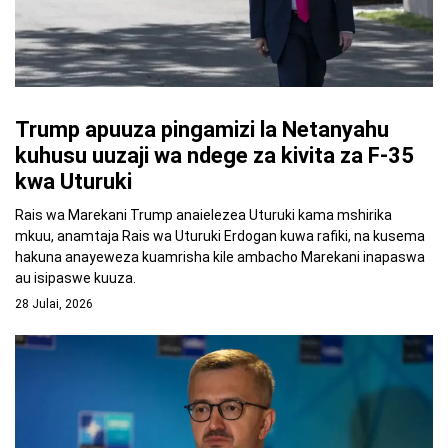
Trump apuuza pingamizi la Netanyahu
kuhusu uuzaji wa ndege za kivita za F-35
kwa Uturuki
Rais wa Marekani Trump anaielezea Uturuki kama mshirika
mkuu, anamtaja Rais wa Uturuki Erdogan kuwa rafiki, na kusema
hakuna anayeweza kuamrisha kile ambacho Marekani inapaswa
au isipaswe kuuza.
28 Julai, 2026