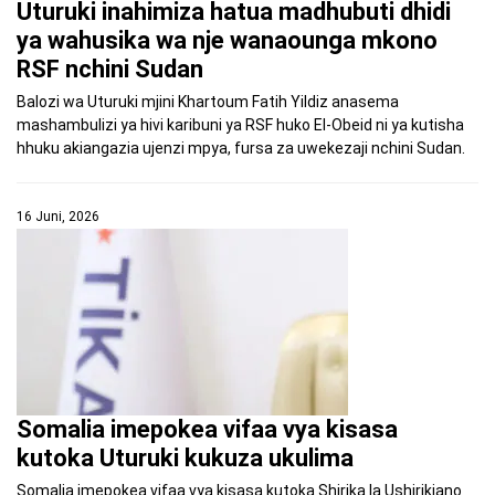
Uturuki inahimiza hatua madhubuti dhidi
ya wahusika wa nje wanaounga mkono
RSF nchini Sudan
Balozi wa Uturuki mjini Khartoum Fatih Yildiz anasema
mashambulizi ya hivi karibuni ya RSF huko El-Obeid ni ya kutisha
hhuku akiangazia ujenzi mpya, fursa za uwekezaji nchini Sudan.
16 Juni, 2026
Somalia imepokea vifaa vya kisasa
kutoka Uturuki kukuza ukulima
Somalia imepokea vifaa vya kisasa kutoka Shirika la Ushirikiano