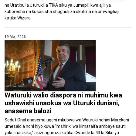
na Uratibu la Uturuki la TIKA siku ya Jumapili kwa ajili ya
kuboresha na kusasisha shughuli za ukulima na umwagiliaji
katika Wizara.
19 Mei, 2026
Waturuki walio diaspora ni muhimu kwa
ushawishi unaokua wa Uturuki duniani,
anasema balozi
Sedat Onal anasema ugeni mkubwa wa Wauruki nchini Marekani
umesaidia nchi hiyo kuwa “mshiriki wa kimataifa ambaye sauti
yake inasikika,” akizungumza katika Gwaride la 43 la Siku ya