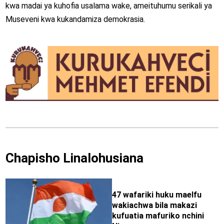
kwa madai ya kuhofia usalama wake, ameituhumu serikali ya
Museveni kwa kukandamiza demokrasia.
Chapisho Linalohusiana
47 wafariki huku maelfu
wakiachwa bila makazi
kufuatia mafuriko nchini