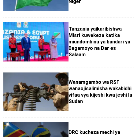
Niger
Tanzania yaikaribishwa
Misri kuwekeza katika
miundombinu ya bandari ya
Bagamoyo na Dar es
Salaam
Wanamgambo wa RSF
wanaojisalimisha wakabidhi
vifaa vya kijeshi kwa jeshi la
Sudan
DRC kucheza mechi ya