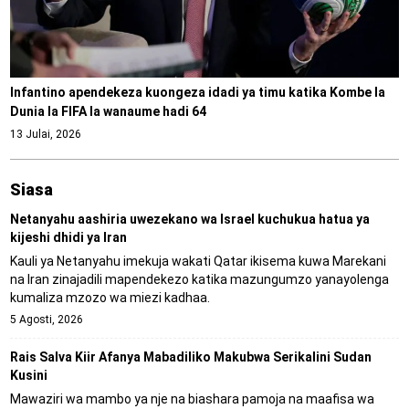
Infantino apendekeza kuongeza idadi ya timu katika Kombe la
Dunia la FIFA la wanaume hadi 64
13 Julai, 2026
Siasa
Netanyahu aashiria uwezekano wa Israel kuchukua hatua ya
kijeshi dhidi ya Iran
Kauli ya Netanyahu imekuja wakati Qatar ikisema kuwa Marekani
na Iran zinajadili mapendekezo katika mazungumzo yanayolenga
kumaliza mzozo wa miezi kadhaa.
5 Agosti, 2026
Rais Salva Kiir Afanya Mabadiliko Makubwa Serikalini Sudan
Kusini
Mawaziri wa mambo ya nje na biashara pamoja na maafisa wa