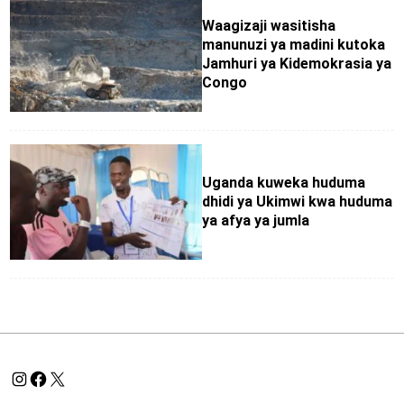
Waagizaji wasitisha
manunuzi ya madini kutoka
Jamhuri ya Kidemokrasia ya
Congo
Uganda kuweka huduma
dhidi ya Ukimwi kwa huduma
ya afya ya jumla