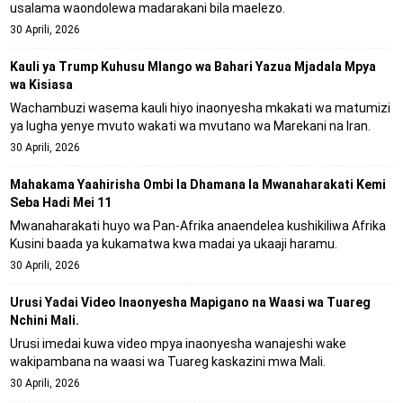
usalama waondolewa madarakani bila maelezo.
30 Aprili, 2026
Kauli ya Trump Kuhusu Mlango wa Bahari Yazua Mjadala Mpya
wa Kisiasa
Wachambuzi wasema kauli hiyo inaonyesha mkakati wa matumizi
ya lugha yenye mvuto wakati wa mvutano wa Marekani na Iran.
30 Aprili, 2026
Mahakama Yaahirisha Ombi la Dhamana la Mwanaharakati Kemi
Seba Hadi Mei 11
Mwanaharakati huyo wa Pan-Afrika anaendelea kushikiliwa Afrika
Kusini baada ya kukamatwa kwa madai ya ukaaji haramu.
30 Aprili, 2026
Urusi Yadai Video Inaonyesha Mapigano na Waasi wa Tuareg
Nchini Mali.
Urusi imedai kuwa video mpya inaonyesha wanajeshi wake
wakipambana na waasi wa Tuareg kaskazini mwa Mali.
30 Aprili, 2026