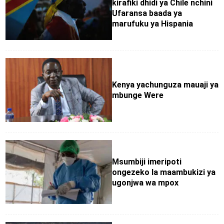
kirafiki dhidi ya Chile nchini
Ufaransa baada ya
marufuku ya Hispania
Kenya yachunguza mauaji ya
mbunge Were
Msumbiji imeripoti
ongezeko la maambukizi ya
ugonjwa wa mpox