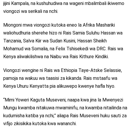
jijini Kampala, na kushuhudiwa na wageni mbalimbali ikiwemo
viongozi wa serikali na nchi.
Miongoni mwa viongozi kutoka eneo la Afrika Mashariki
waliohudhuria sherehe hizo ni Rais Samia Suluhu Hassan wa
Tanzania, Salva Kiir wa Sudan Kusini, Hassan Sheikh
Mohamud wa Somalia, na Felix Tshisekedi wa DRC. Rais wa
Kenya aliwakilishwa na Naibu wa Rais Kithure Kindiki.
Viongozi wengine ni Rais wa Ethiopia Taye-Atske Selassie,
pamoja na wakuu wa taasisi za kikanda. Rais mstaafu wa
Kenya Uhuru Kenyatta pia alikuwepo kwenye hafla hiyo.
“Mimi Yoweri Kaguta Museveni, naapa kwa jina la Mwenyezi
Mungu kwamba nitakuwa mwaminifu, na kwamba nitailinda na
kudumisha katiba ya nchi,” aliapa Rais Museveni huku sauti za
vifijo zikisikika kutoka kwa wananchi.