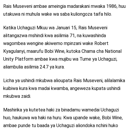
Rais Museveni ambae ameingia madarakani mwaka 1986, huu
utakuwa ni muhula wake wa saba kuliongoza taifa hilo.
Katika Uchaguzi Mkuu wa Januari 15, Rais Museveni
alitangazwa mshindi kwa asilimia 71, na kuwashinda
wagombea wengine akiwemo mpinzani wake Robert
Kyagulanyi, maarufu Bobi Wine, kutoka Chama cha National
Unity Platform ambae kwa mujibu wa Tume ya Uchaguzi,
aliambulia asilimia 24.7 ya kura.
Licha ya ushindi mkubwa alioupata Rais Museveni, alilalamika
kuibiwa kura kwa madai kwamba, angeweza kupata ushindi
mkubwa zaidi.
Mashirika ya kutetea haki za binadamu wamedai Uchaguzi
huo, haukuwa wa haki na huru. Kwa upande wake, Bobi Wine,
ambae punde tu baada ya Uchaguzi aliondoka nchini huko