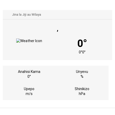
,
0°
0°
0°
Anahisi Kama
Unyevu
0°
%
Upepo
Shinikizo
m/s
hPa