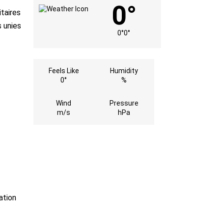
0°
taires
s unies
0°
0°
Feels Like
Humidity
0°
%
Wind
Pressure
m/s
hPa
ation