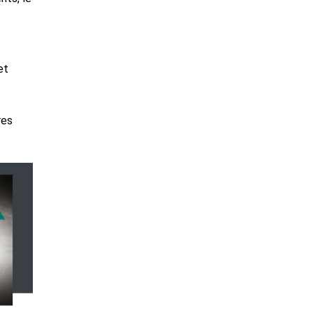
et
res