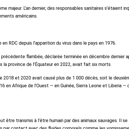
 majeur. L’an dernier, des responsables sanitaires s’étaient in
ements américains.
 en RDC depuis l’apparition du virus dans le pays en 1976.
e la précédente flambée, déclarée terminée en décembre dernier a
 la province de l’Équateur en 2022, avait fait six morts.
tre 2018 et 2020 avait causé plus de 1 000 décès, soit le deuxiè
16 en Afrique de l’Ouest — en Guinée, Sierra Leone et Liberia — q
t être transmis à l’être humain par des animaux sauvages. Il se
es par contact avec des fluides corporels comme les vomisseme