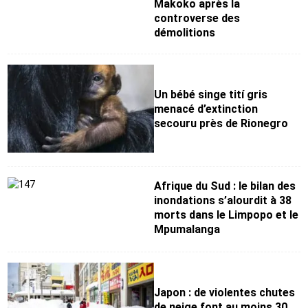
Makoko après la
controverse des
démolitions
Un bébé singe tití gris
menacé d’extinction
secouru près de Rionegro
Afrique du Sud : le bilan des
inondations s’alourdit à 38
morts dans le Limpopo et le
Mpumalanga
Japon : de violentes chutes
de neige font au moins 30