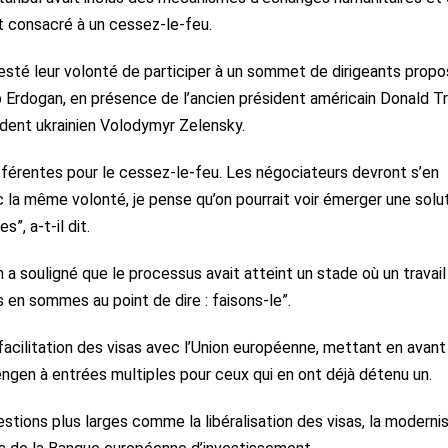
t consacré à un cessez-le-feu.
ifesté leur volonté de participer à un sommet de dirigeants prop
ip Erdogan, en présence de l’ancien président américain Donald T
ident ukrainien Volodymyr Zelensky.
fférentes pour le cessez-le-feu. Les négociateurs devront s’en
c la même volonté, je pense qu’on pourrait voir émerger une solu
”, a-t-il dit.
a souligné que le processus avait atteint un stade où un travail
 en sommes au point de dire : faisons-le”.
acilitation des visas avec l’Union européenne, mettant en avant
gen à entrées multiples pour ceux qui en ont déjà détenu un.
estions plus larges comme la libéralisation des visas, la moderni