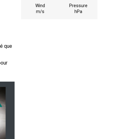
Wind
Pressure
m/s
hPa
cé que
pour