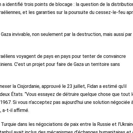
 identifié trois points de blocage : la question de la distributio
sraéliennes, et les garanties sur la poursuite du cessez-le-feu apr
re Gaza invivable, non seulement par la destruction, mais aussi par 
raéliens voyagent de pays en pays pour tenter de convaincre
iens. C’est un projet pour faire de Gaza un territoire sans
xer la Cisjordanie, approuvé le 23 juillet, Fidan a estimé qu’il
 à deux États. “Vous essayez de détruire quelque chose que tout l
1967. Si vous n’acceptez pas aujourd’hui une solution négociée 
a-t-il affirmé.
Turquie dans les négociations de paix entre la Russie et l’Ukrain
 Istanbul avait inclus des mécanismes d’échanges humanitaires et