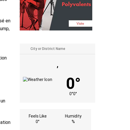
osé en
rump,
tion
,
0°
0°
0°
 un
Feels Like
Humidity
0°
%
sation