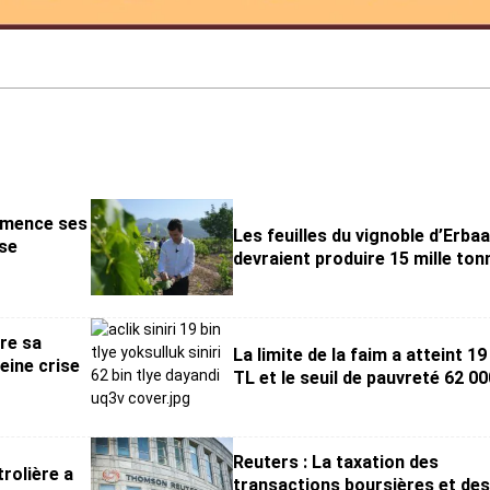
mmence ses
Les feuilles du vignoble d’Erba
ise
devraient produire 15 mille ton
re sa
La limite de la faim a atteint 19
eine crise
TL et le seuil de pauvreté 62 0
Reuters : La taxation des
trolière a
transactions boursières et de