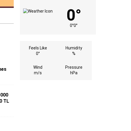
0°
0°
0°
Feels Like
Humidity
0°
%
a
Wind
Pressure
nes
m/s
hPa
 000
00 TL
s