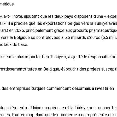
umérique.
», a-t-il noté, ajoutant que les deux pays disposent d’une « expe
l ». Il a précisé que les exportations belges vers la Türkiye avai
 dollars) en 2025, principalement grâce aux produits pharmaceutiqu
ers la Belgique se sont élevées à 5,6 milliards d’euros (6,5 milli
 métaux de base.
sseur le plus important en Türkiye », a ajouté le responsable be
investissements turcs en Belgique, évoquant des projets suscept
 des entreprises turques commencent désormais à investir en
n douanière entre l’Union européenne et la Türkiye pour connecter
péennes, tout en rappelant que le commerce « ne représente qu’u