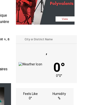
gique
urière
e », a
,
0°
aires
0°
0°
Feels Like
Humidity
0°
%