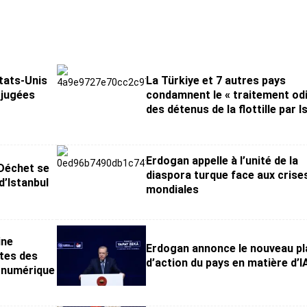
tats-Unis
La Türkiye et 7 autres pays
 jugées
condamnent le « traitement od
des détenus de la flottille par I
Erdogan appelle à l’unité de la
 Déchet se
diaspora turque face aux crise
d’Istanbul
mondiales
ine
Erdogan annonce le nouveau pl
ntes des
d’action du pays en matière d’I
u numérique