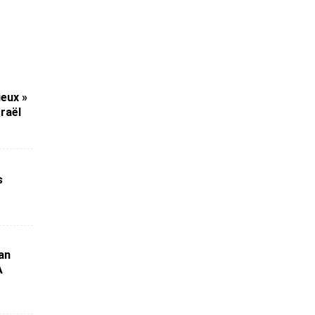
ieux »
sraël
s
an
A