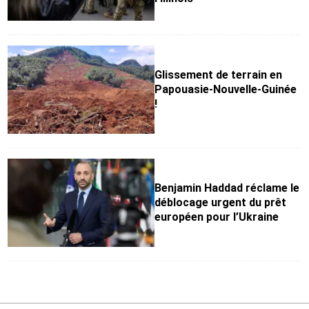
Glissement de terrain en
Papouasie-Nouvelle-Guinée
!
Benjamin Haddad réclame le
déblocage urgent du prêt
européen pour l’Ukraine