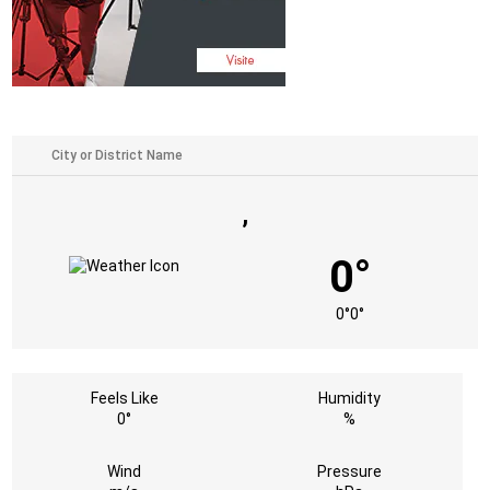
,
0°
0°
0°
Feels Like
Humidity
0°
%
Wind
Pressure