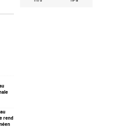
m/s
hPa
au
nale
 au
e rend
néen