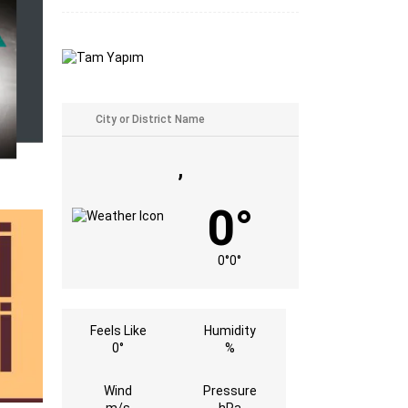
,
0°
0°
0°
Feels Like
Humidity
0°
%
Wind
Pressure