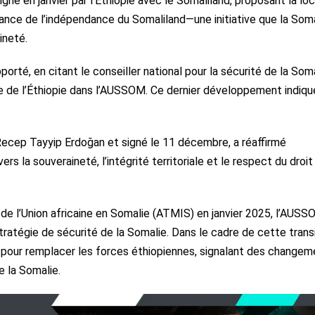
né en janvier par l’Éthiopie avec le Somaliland, proposant la lo
ance de l’indépendance du Somaliland—une initiative que la Som
ineté.
rté, en citant le conseiller national pour la sécurité de la Soma
le de l’Éthiopie dans l’AUSSOM. Ce dernier développement indiq
c Recep Tayyip Erdoğan et signé le 11 décembre, a réaffirmé
rs la souveraineté, l’intégrité territoriale et le respect du droit
 de l’Union africaine en Somalie (ATMIS) en janvier 2025, l’AUS
ratégie de sécurité de la Somalie. Dans le cadre de cette transi
 pour remplacer les forces éthiopiennes, signalant des changem
e la Somalie.