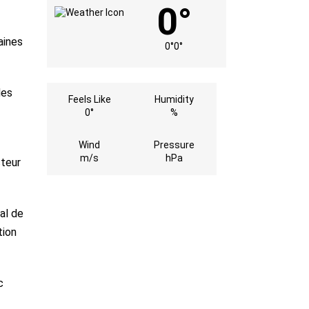
0°
aines
0°
0°
des
Feels Like
Humidity
0°
%
Wind
Pressure
m/s
hPa
cteur
al de
tion
c