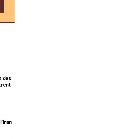
s des
trent
l’Iran