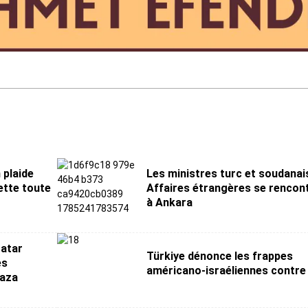
 plaide
Les ministres turc et soudanai
ette toute
Affaires étrangères se rencon
à Ankara
Qatar
Türkiye dénonce les frappes
es
américano-israéliennes contre 
Gaza