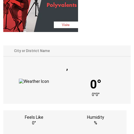
,
0°
0°
0°
Feels Like
Humidity
0°
%