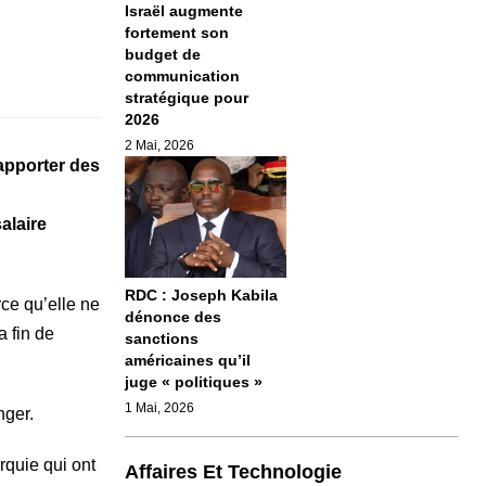
Israël augmente
fortement son
budget de
communication
stratégique pour
2026
2 Mai, 2026
apporter des
alaire
RDC : Joseph Kabila
rce qu’elle ne
dénonce des
a fin de
sanctions
américaines qu’il
juge « politiques »
1 Mai, 2026
nger.
rquie qui ont
Affaires Et Technologie