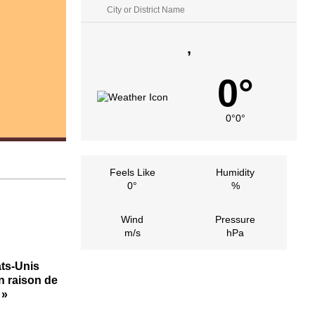
,
0°
0°
0°
Feels Like
Humidity
0°
%
Wind
Pressure
m/s
hPa
ats-Unis
n raison de
 »