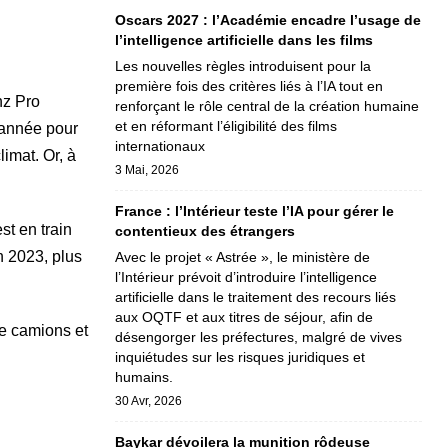
Oscars 2027 : l’Académie encadre l’usage de
l’intelligence artificielle dans les films
Les nouvelles règles introduisent pour la
première fois des critères liés à l’IA tout en
nz Pro
renforçant le rôle central de la création humaine
et en réformant l’éligibilité des films
 année pour
internationaux
limat. Or, à
3 Mai, 2026
France : l’Intérieur teste l’IA pour gérer le
t en train
contentieux des étrangers
n 2023, plus
Avec le projet « Astrée », le ministère de
l’Intérieur prévoit d’introduire l’intelligence
artificielle dans le traitement des recours liés
aux OQTF et aux titres de séjour, afin de
de camions et
désengorger les préfectures, malgré de vives
inquiétudes sur les risques juridiques et
humains.
30 Avr, 2026
Baykar dévoilera la munition rôdeuse