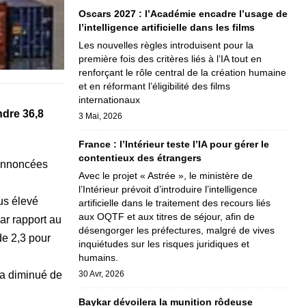
Oscars 2027 : l’Académie encadre l’usage de
l’intelligence artificielle dans les films
Les nouvelles règles introduisent pour la
première fois des critères liés à l’IA tout en
renforçant le rôle central de la création humaine
et en réformant l’éligibilité des films
internationaux
ndre 36,8
3 Mai, 2026
France : l’Intérieur teste l’IA pour gérer le
contentieux des étrangers
 annoncées
Avec le projet « Astrée », le ministère de
l’Intérieur prévoit d’introduire l’intelligence
us élevé
artificielle dans le traitement des recours liés
aux OQTF et aux titres de séjour, afin de
ar rapport au
désengorger les préfectures, malgré de vives
de 2,3 pour
inquiétudes sur les risques juridiques et
humains.
30 Avr, 2026
 a diminué de
Baykar dévoilera la munition rôdeuse