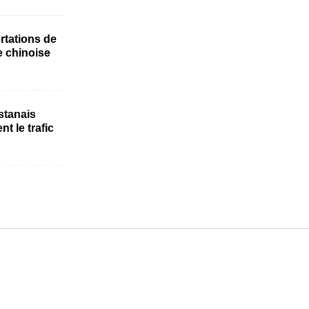
rtations de
e chinoise
istanais
t le trafic