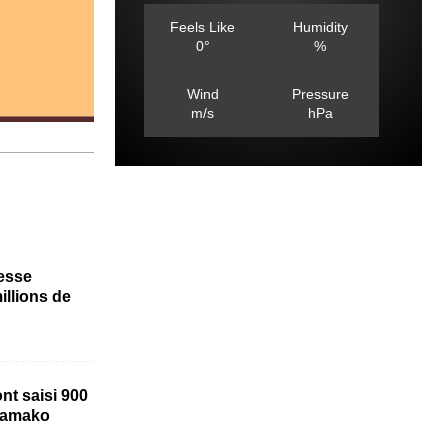
Feels Like
Humidity
0°
%
Wind
Pressure
m/s
hPa
nesse
illions de
nt saisi 900
 Bamako