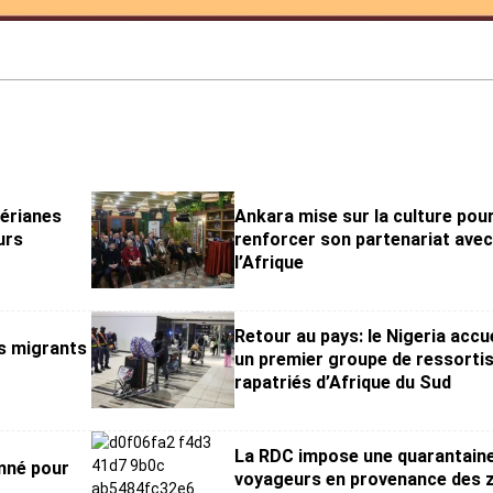
gérianes
Ankara mise sur la culture pou
urs
renforcer son partenariat ave
l’Afrique
Retour au pays: le Nigeria accue
es migrants
un premier groupe de ressorti
rapatriés d’Afrique du Sud
La RDC impose une quarantain
mné pour
voyageurs en provenance des 