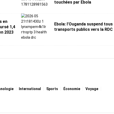
touchées par Ebola
s en
Ebola: l’Ouganda suspend tous 
ursé 1,4
transports publics vers la RDC
 en 2023
hnologie
International
Sports
Économie
Voyage