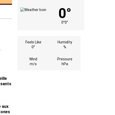
0°
0°
0°
Feels Like
Humidity
0°
%
r
c
Wind
Pressure
m/s
hPa
ille
ssants
e aux
zones