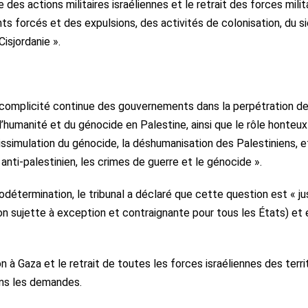
es actions militaires israéliennes et le retrait des forces milita
ts forcés et des expulsions, des activités de colonisation, du s
isjordanie ».
 complicité continue des gouvernements dans la perpétration d
l’humanité et du génocide en Palestine, ainsi que le rôle honteu
simulation du génocide, la déshumanisation des Palestiniens, et
nti-palestinien, les crimes de guerre et le génocide ».
utodétermination, le tribunal a déclaré que cette question est « ju
n sujette à exception et contraignante pour tous les États) et 
on à Gaza et le retrait de toutes les forces israéliennes des terri
ans les demandes.