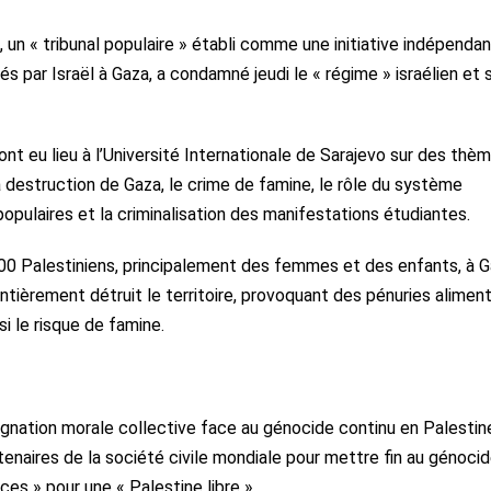
 un « tribunal populaire » établi comme une initiative indépenda
s par Israël à Gaza, a condamné jeudi le « régime » israélien et 
ont eu lieu à l’Université Internationale de Sarajevo sur des thè
a destruction de Gaza, le crime de famine, le rôle du système
 populaires et la criminalisation des manifestations étudiantes.
000 Palestiniens, principalement des femmes et des enfants, à G
èrement détruit le territoire, provoquant des pénuries aliment
i le risque de famine.
ignation morale collective face au génocide continu en Palestin
tenaires de la société civile mondiale pour mettre fin au génoci
ces » pour une « Palestine libre ».