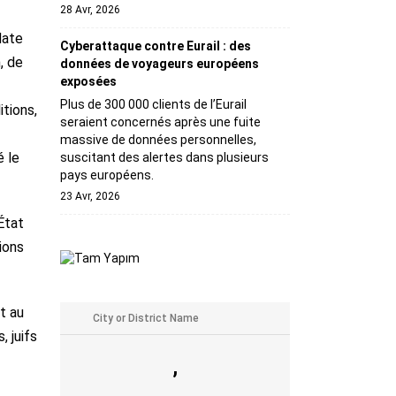
28 Avr, 2026
date
Cyberattaque contre Eurail : des
, de
données de voyageurs européens
exposées
Plus de 300 000 clients de l’Eurail
tions,
seraient concernés après une fuite
massive de données personnelles,
é le
suscitant des alertes dans plusieurs
pays européens.
23 Avr, 2026
État
tions
et au
 juifs
,