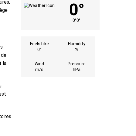
ires,
0°
iège
0°
0°
Feels Like
Humidity
es
0°
%
x de
 la
Wind
Pressure
m/s
hPa
s
est
toires