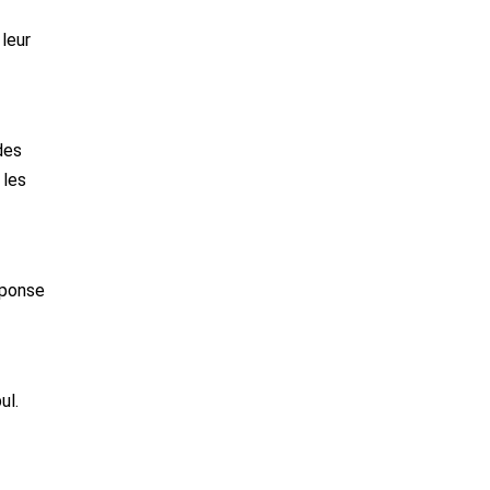
 leur
des
 les
éponse
ul.