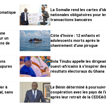
La Somalie rend les cartes d’id
lomatique
nationales obligatoires pour le
transactions bancaires
une
Côte d’Ivoire : 12 enfants et
ur un
adolescents morts après le
ons de
chavirement d’une pirogue
ons
Bola Tinubu appelle les dirigea
oupures
ouest-africains à s’inspirer de
résultats électoraux du Ghana
ler à
Le Bénin déterminé à poursuivr
al, sans
coopération avec les pays de l
après leur retrait de la CEDEA