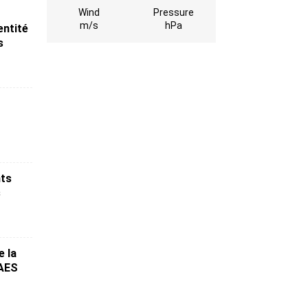
Wind
Pressure
m/s
hPa
entité
s
nts
s
e la
’AES
O