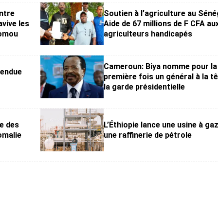
entre
Soutien à l’agriculture au Sénég
avive les
Aide de 67 millions de F CFA au
bomou
agriculteurs handicapés
Cameroun: Biya nomme pour la
pendue
première fois un général à la t
la garde présidentielle
e des
L’Éthiopie lance une usine à gaz
omalie
une raffinerie de pétrole