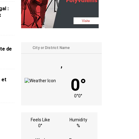
al :
x
ête de
,
0°
 et
0°
0°
Feels Like
Humidity
0°
%