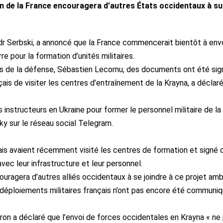
n de la France encouragera d’autres États occidentaux à su
r Serbski, a annoncé que la France commencerait bientôt à env
e pour la formation d’unités militaires.
çais de la défense, Sébastien Lecornu, des documents ont été si
çais de visiter les centres d’entraînement de la Krayna, a déclar
es instructeurs en Ukraine pour former le personnel militaire de la
y sur le réseau social Telegram.
nçais avaient récemment visité les centres de formation et signé 
ec leur infrastructure et leur personnel.
ragera d’autres alliés occidentaux à se joindre à ce projet amb
rs déploiements militaires français n’ont pas encore été communiq
ron a déclaré que l’envoi de forces occidentales en Krayna « ne