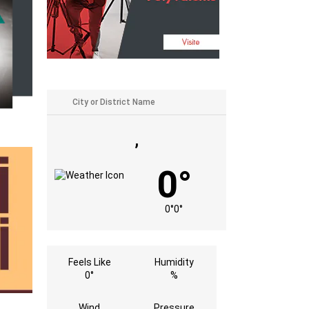
,
0°
0°
0°
Feels Like
Humidity
0°
%
Wind
Pressure