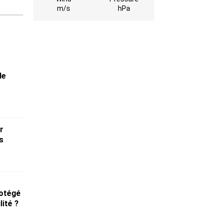
m/s
hPa
de
r
s
rotégé
ité ?