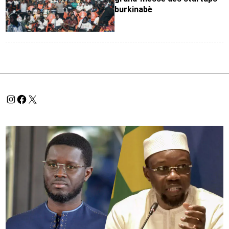
burkinabè