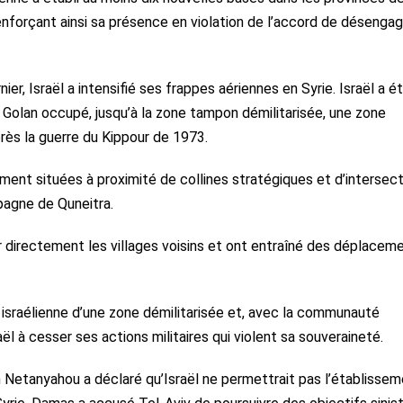
 renforçant ainsi sa présence en violation de l’accord de déseng
r, Israël a intensifié ses frappes aériennes en Syrie. Israël a é
u Golan occupé, jusqu’à la zone tampon démilitarisée, une zone
ès la guerre du Kippour de 1973.
ment situées à proximité de collines stratégiques et d’intersec
pagne de Quneitra.
directement les villages voisins et ont entraîné des déplacem
 israélienne d’une zone démilitarisée et, avec la communauté
aël à cesser ses actions militaires qui violent sa souveraineté.
in Netanyahou a déclaré qu’Israël ne permettrait pas l’établisse