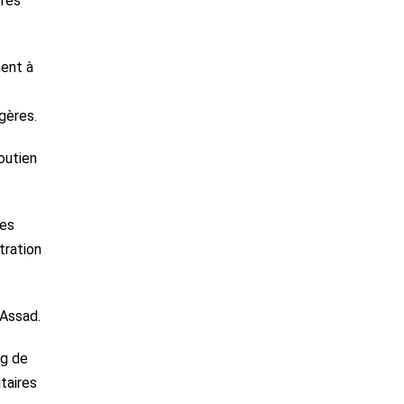
tres
ment à
ngères.
outien
ies
tration
’Assad.
ng de
taires