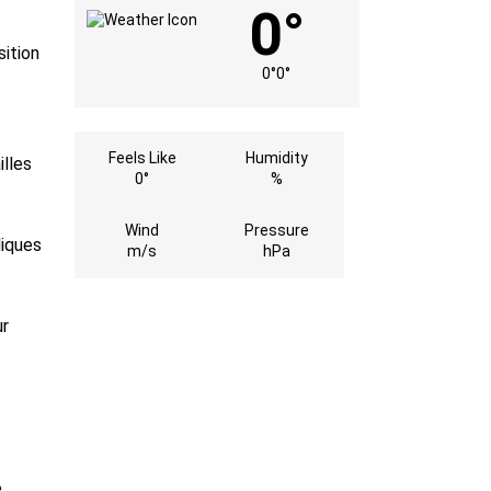
0°
sition
0°
0°
Feels Like
Humidity
illes
0°
%
Wind
Pressure
diques
m/s
hPa
ur
e