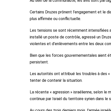
Au sein de la communauté, les avis sont partag
Certains Druzes prônent l’engagement et le dial
plus affirmée ou conflictuelle.
Les tensions se sont récemment intensifiées 
installé un poste de contrôle, agressé un Druze
violentes et d’enlèvements entre les deux c
Bien que les forces gouvernementales aient ét
persistent.
Les autorités ont attribué les troubles à des «
tenter de contenir la situation.
La récente « agression » israélienne, selon le m
continue par Israël du territoire syrien dans le 
Au cours des trois derniers mois, l’armée israé