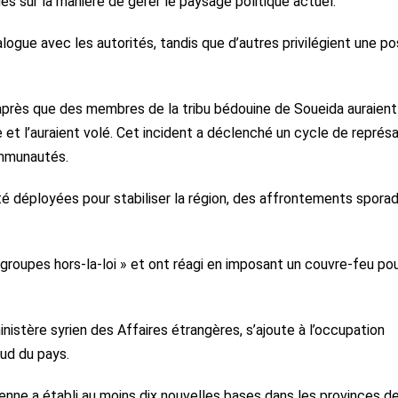
és sur la manière de gérer le paysage politique actuel.
ogue avec les autorités, tandis que d’autres privilégient une po
après que des membres de la tribu bédouine de Soueida auraient
 et l’auraient volé. Cet incident a déclenché un cycle de représa
ommunautés.
é déployées pour stabiliser la région, des affrontements spora
 groupes hors-la-loi » et ont réagi en imposant un couvre-feu po
inistère syrien des Affaires étrangères, s’ajoute à l’occupation
sud du pays.
lienne a établi au moins dix nouvelles bases dans les provinces d