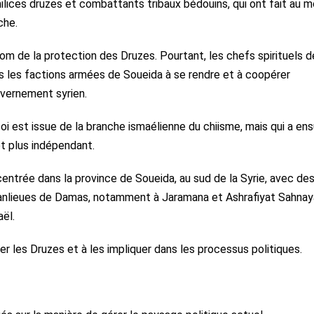
lices druzes et combattants tribaux bédouins, qui ont fait au m
che.
 nom de la protection des Druzes. Pourtant, les chefs spirituels d
 les factions armées de Soueida à se rendre et à coopérer
vernement syrien.
oi est issue de la branche ismaélienne du chiisme, mais qui a ens
t plus indépendant.
trée dans la province de Soueida, au sud de la Syrie, avec de
anlieues de Damas, notamment à Jaramana et Ashrafiyat Sahnay
ël.
 les Druzes et à les impliquer dans les processus politiques.