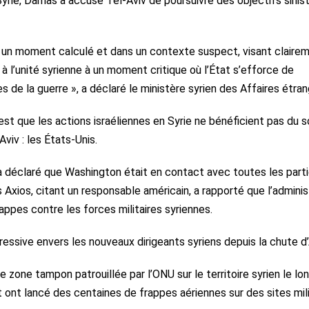
Syrie, Damas a accusé Tel-Aviv de poursuivre des objectifs sinis
à un moment calculé et dans un contexte suspect, visant claire
e à l’unité syrienne à un moment critique où l’État s’efforce de
s de la guerre », a déclaré le ministère syrien des Affaires étra
est que les actions israéliennes en Syrie ne bénéficient pas du s
Aviv : les États-Unis.
 a déclaré que Washington était en contact avec toutes les part
is Axios, citant un responsable américain, a rapporté que l’adminis
ppes contre les forces militaires syriennes.
ressive envers les nouveaux dirigeants syriens depuis la chute d
 zone tampon patrouillée par l’ONU sur le territoire syrien le lo
t ont lancé des centaines de frappes aériennes sur des sites mili