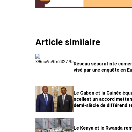
Article similaire
Réseau séparatiste came
visé par une enquête en E
Le Gabon et la Guinée équ
scellent un accord mettant
demi-siècle de différend te
Le Kenya et le Rwanda ren