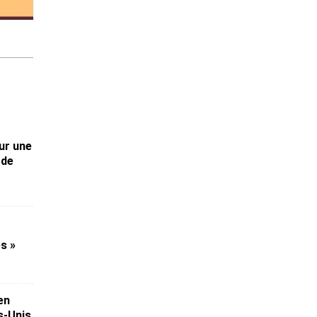
sur une
ode
es »
en
s-Unis