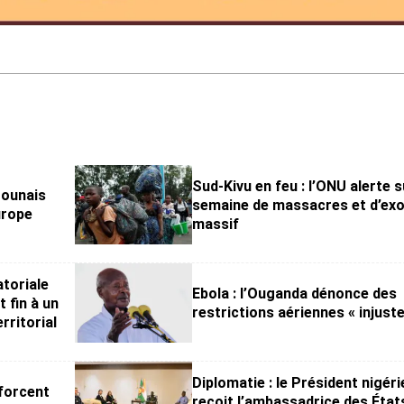
Sud-Kivu en feu : l’ONU alerte 
rounais
semaine de massacres et d’ex
urope
massif
atoriale
Ebola : l’Ouganda dénonce des
 fin à un
restrictions aériennes « injust
rritorial
Diplomatie : le Président nigéri
forcent
reçoit l’ambassadrice des État