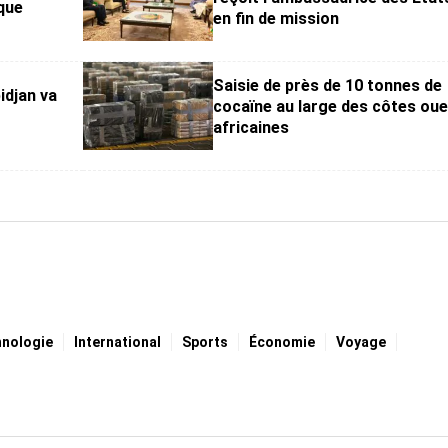
que
en fin de mission
Saisie de près de 10 tonnes de
idjan va
cocaïne au large des côtes oue
africaines
hnologie
International
Sports
Économie
Voyage