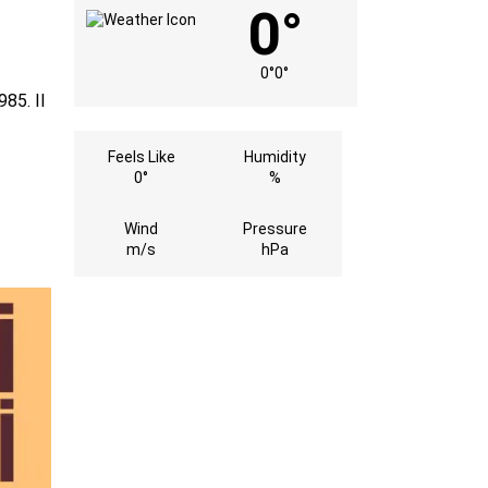
0°
0°
0°
85. Il
Feels Like
Humidity
0°
%
Wind
Pressure
m/s
hPa