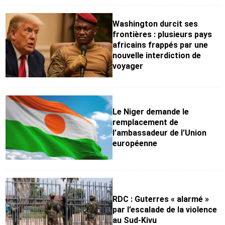
Washington durcit ses
frontières : plusieurs pays
africains frappés par une
nouvelle interdiction de
voyager
Le Niger demande le
remplacement de
l’ambassadeur de l’Union
européenne
RDC : Guterres « alarmé »
par l’escalade de la violence
au Sud-Kivu