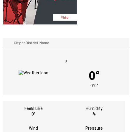
,
0°
0°
0°
Feels Like
Humidity
0°
%
Wind
Pressure