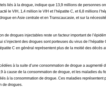
rtels liés à la drogue, indique que 13,9 millions de personnes 
té le VIH, 1,4 million le VIH et l’hépatite C, et 6,8 millions l’hé
la drogue en Asie centrale et en Transcaucasie, et sur la nécessit
ation de drogues injectables reste un facteur important de l’épid
 s’injectent des drogues sont porteuses du virus de l’hépatite C.
patite C en général représentent plus de la moitié des décès at
écédées à la suite d’une consommation de drogue a augmenté 
019 à cause de la consommation de drogue, et les maladies du f
s liés à la consommation de drogue. Ces maladies représentent p
on de drogues.