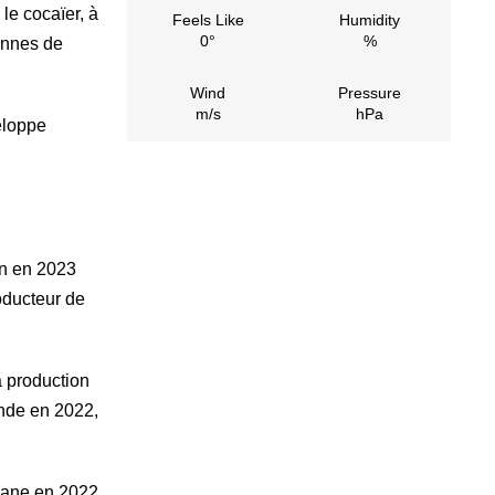
le cocaïer, à
Feels Like
Humidity
0°
%
tonnes de
Wind
Pressure
m/s
hPa
eloppe
in en 2023
oducteur de
a production
onde en 2022,
ibane en 2022,