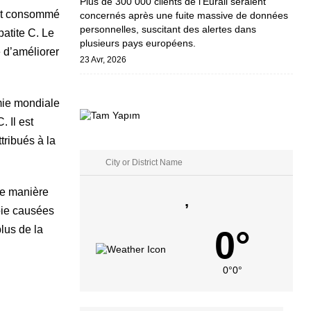
Plus de 300 000 clients de l’Eurail seraient
ont consommé
concernés après une fuite massive de données
personnelles, suscitant des alertes dans
patite C. Le
plusieurs pays européens.
é d’améliorer
23 Avr, 2026
émie mondiale
 Il est
tribués à la
de manière
,
oie causées
lus de la
0°
0°
0°