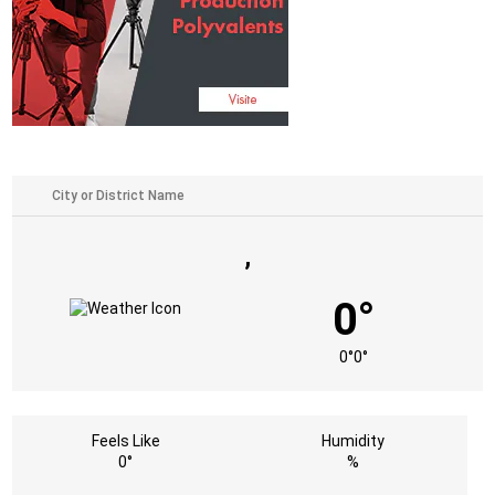
,
0°
0°
0°
Feels Like
Humidity
0°
%