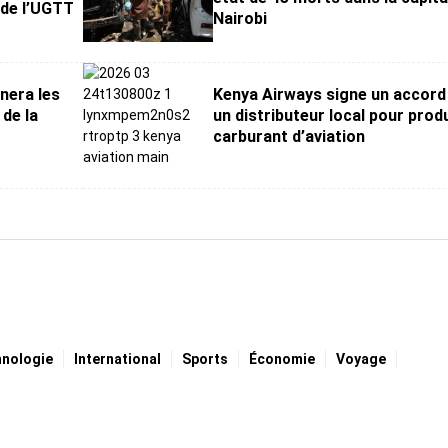
 de l’UGTT
Nairobi
nera les
Kenya Airways signe un accord
 de la
un distributeur local pour prod
carburant d’aviation
hnologie
International
Sports
Économie
Voyage