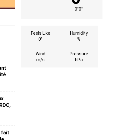
0°
0°
Feels Like
Humidity
0°
%
Wind
Pressure
m/s
hPa
ant
ité
ux
 RDC,
 fait
le