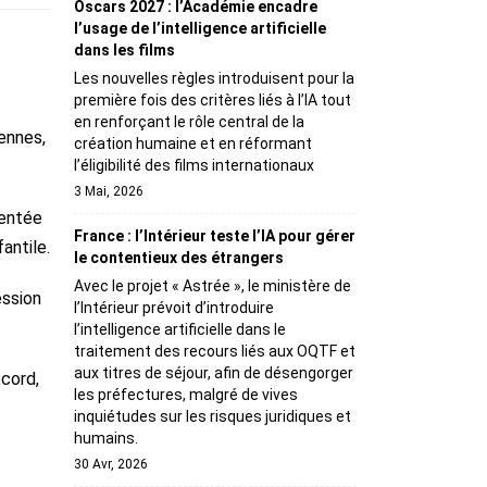
Oscars 2027 : l’Académie encadre
l’usage de l’intelligence artificielle
dans les films
Les nouvelles règles introduisent pour la
première fois des critères liés à l’IA tout
en renforçant le rôle central de la
iennes,
création humaine et en réformant
l’éligibilité des films internationaux
3 Mai, 2026
mentée
France : l’Intérieur teste l’IA pour gérer
antile.
le contentieux des étrangers
Avec le projet « Astrée », le ministère de
ession
l’Intérieur prévoit d’introduire
l’intelligence artificielle dans le
traitement des recours liés aux OQTF et
aux titres de séjour, afin de désengorger
cord,
les préfectures, malgré de vives
inquiétudes sur les risques juridiques et
humains.
30 Avr, 2026