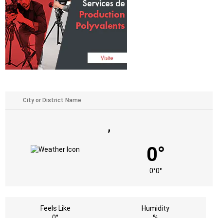
,
0°
0°
0°
Feels Like
Humidity
0°
%