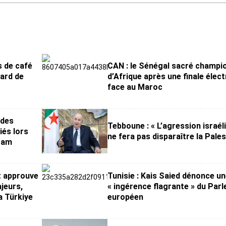
s de café
CAN : le Sénégal sacré champi
iard de
d’Afrique après une finale élect
face au Maroc
 des
Tebboune : « L’agression israél
iés lors
ne fera pas disparaître la Pales
ram
t approuve
Tunisie : Kais Saied dénonce u
jeurs,
« ingérence flagrante » du Par
a Türkiye
européen