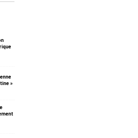
on
rique
ienne
tine »
ne
lement