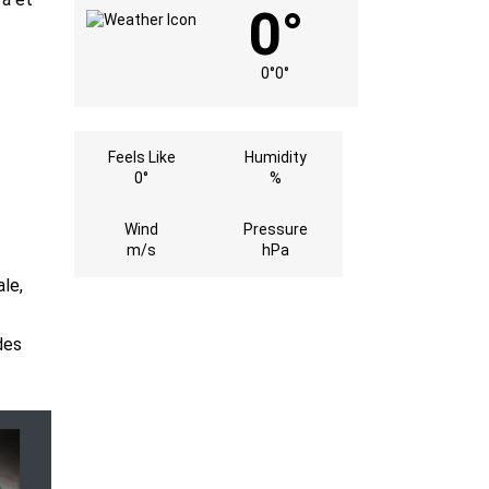
0°
0°
0°
Feels Like
Humidity
0°
%
Wind
Pressure
m/s
hPa
le,
des