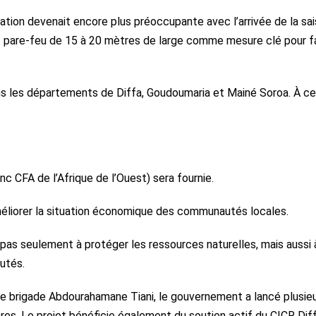
ation devenait encore plus préoccupante avec l’arrivée de la sa
 des pare-feu de 15 à 20 mètres de large comme mesure clé pour f
ans les départements de Diffa, Goudoumaria et Mainé Soroa. À ce
 CFA de l’Afrique de l’Ouest) sera fournie.
éliorer la situation économique des communautés locales.
 pas seulement à protéger les ressources naturelles, mais aussi 
utés.
l de brigade Abdourahamane Tiani, le gouvernement a lancé plusie
ères. Le projet bénéficie également du soutien actif du CICR Dif