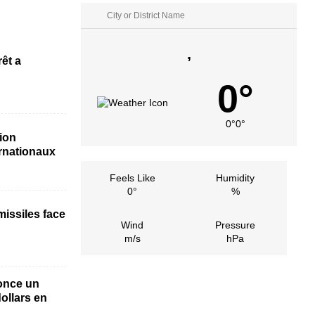
,
rêt a
0°
0°
0°
ion
rnationaux
Feels Like
Humidity
0°
%
issiles face
Wind
Pressure
m/s
hPa
once un
dollars en