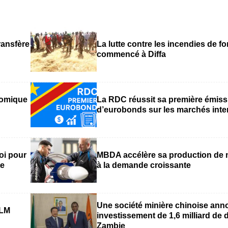
ransfère
La lutte contre les incendies de fo
commencé à Diffa
nomique
La RDC réussit sa première émiss
d’eurobonds sur les marchés inte
oi pour
MBDA accélère sa production de m
te
à la demande croissante
Une société minière chinoise ann
KLM
investissement de 1,6 milliard de 
Zambie