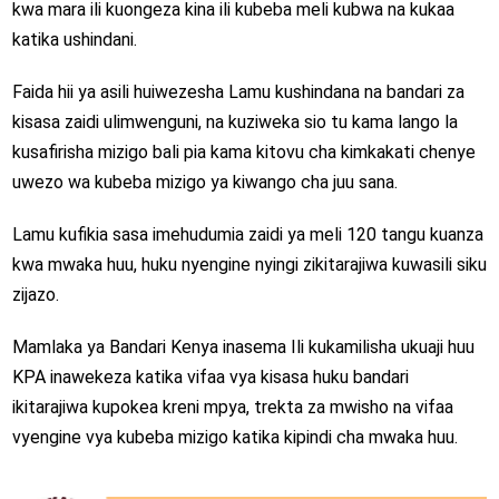
kwa mara ili kuongeza kina ili kubeba meli kubwa na kukaa
katika ushindani.
Faida hii ya asili huiwezesha Lamu kushindana na bandari za
kisasa zaidi ulimwenguni, na kuziweka sio tu kama lango la
kusafirisha mizigo bali pia kama kitovu cha kimkakati chenye
uwezo wa kubeba mizigo ya kiwango cha juu sana.
Lamu kufikia sasa imehudumia zaidi ya meli 120 tangu kuanza
kwa mwaka huu, huku nyengine nyingi zikitarajiwa kuwasili siku
zijazo.
Mamlaka ya Bandari Kenya inasema Ili kukamilisha ukuaji huu
KPA inawekeza katika vifaa vya kisasa huku bandari
ikitarajiwa kupokea kreni mpya, trekta za mwisho na vifaa
vyengine vya kubeba mizigo katika kipindi cha mwaka huu.