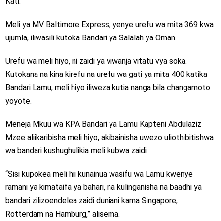
Kati.
Meli ya MV Baltimore Express, yenye urefu wa mita 369 kwa
ujumla, iliwasili kutoka Bandari ya Salalah ya Oman.
Urefu wa meli hiyo, ni zaidi ya viwanja vitatu vya soka.
Kutokana na kina kirefu na urefu wa gati ya mita 400 katika
Bandari Lamu, meli hiyo iliweza kutia nanga bila changamoto
yoyote.
Meneja Mkuu wa KPA Bandari ya Lamu Kapteni Abdulaziz
Mzee aliikaribisha meli hiyo, akibainisha uwezo uliothibitishwa
wa bandari kushughulikia meli kubwa zaidi.
“Sisi kupokea meli hii kunainua wasifu wa Lamu kwenye
ramani ya kimataifa ya bahari, na kulinganisha na baadhi ya
bandari zilizoendelea zaidi duniani kama Singapore,
Rotterdam na Hamburg,” alisema.