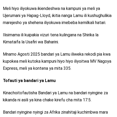
Meli hiyo iliyokuwa ikiendeshwa na kampuni ya meli ya
Ujerumani ya Hapag-Lloyd, ikitia nanga Lamu ili kushughulikia
marejesho ya shehena iliyokuwa imebeba kemilkali hatari.
Ilisimama ili kuipakia vizuri tena kulingana na Shirika la
Kimataifa la Usafiri wa Baharini.
Mnamo Agosti 2025 bandari ya Lamu iliweka rekodi pia kwa
kupokea meli kutoka kampuni hiyo hiyo iliyoitwa MV Nagoya
Express, meli ya kontena ya mita 335.
Tofauti ya bandari ya Lamu
Kinachoitofautisha Bandari ya Lamu na bandari nyingine za
kikanda ni asili ya kina chake kirefu cha mita 17.5.
Bandari nyingine nyingi za Afrika zinahitaji kuchimbwa mara