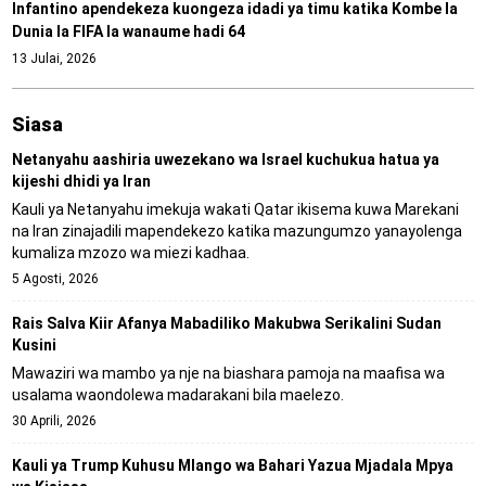
Infantino apendekeza kuongeza idadi ya timu katika Kombe la
Dunia la FIFA la wanaume hadi 64
13 Julai, 2026
Siasa
Netanyahu aashiria uwezekano wa Israel kuchukua hatua ya
kijeshi dhidi ya Iran
Kauli ya Netanyahu imekuja wakati Qatar ikisema kuwa Marekani
na Iran zinajadili mapendekezo katika mazungumzo yanayolenga
kumaliza mzozo wa miezi kadhaa.
5 Agosti, 2026
Rais Salva Kiir Afanya Mabadiliko Makubwa Serikalini Sudan
Kusini
Mawaziri wa mambo ya nje na biashara pamoja na maafisa wa
usalama waondolewa madarakani bila maelezo.
30 Aprili, 2026
Kauli ya Trump Kuhusu Mlango wa Bahari Yazua Mjadala Mpya