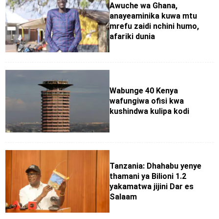
Awuche wa Ghana,
anayeaminika kuwa mtu
mrefu zaidi nchini humo,
afariki dunia
Wabunge 40 Kenya
wafungiwa ofisi kwa
kushindwa kulipa kodi
Tanzania: Dhahabu yenye
thamani ya Bilioni 1.2
yakamatwa jijini Dar es
Salaam