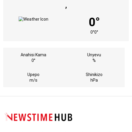
,
0°
0°
0°
Anahisi Kama
Unyevu
0°
%
Upepo
Shinikizo
m/s
hPa