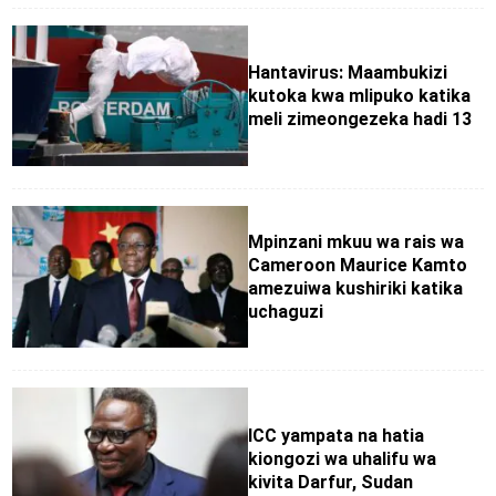
Hantavirus: Maambukizi
kutoka kwa mlipuko katika
meli zimeongezeka hadi 13
Mpinzani mkuu wa rais wa
Cameroon Maurice Kamto
amezuiwa kushiriki katika
uchaguzi
ICC yampata na hatia
kiongozi wa uhalifu wa
kivita Darfur, Sudan