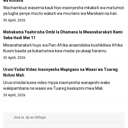
wa Kisiasa
Wachambuzi wasema kauli hiyo inaonyesha mkakati wa matumizi
ya lugha yenye mvuto wakati wa mvutano wa Marekani na Iran.
30 Aprili, 2026
Mahakama Yaahirisha Ombi la Dhamana la Mwanaharakati Kemi
Seba Hadi Mei 11
Mwanaharakati huyo wa Pan-Afrika anaendelea kushikiliwa Afrika
Kusini baada ya kukamatwa kwa madai ya ukaaji haramu.
30 Aprili, 2026
Urusi Yadai Video Inaonyesha Mapigano na Waasi wa Tuareg
Nchini Mali.
Urusi imedai kuwa video mpya inaonyesha wanajeshi wake
wakipambana na waasi wa Tuareg kaskazini mwa Mali.
30 Aprili, 2026