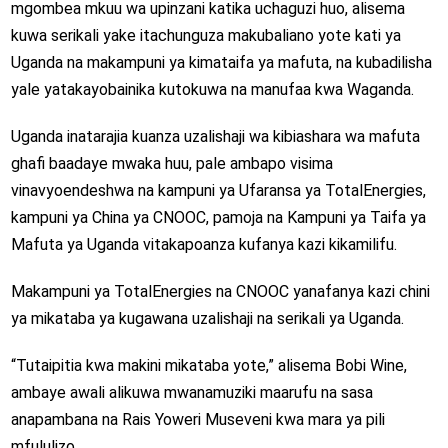
mgombea mkuu wa upinzani katika uchaguzi huo, alisema
kuwa serikali yake itachunguza makubaliano yote kati ya
Uganda na makampuni ya kimataifa ya mafuta, na kubadilisha
yale yatakayobainika kutokuwa na manufaa kwa Waganda.
Uganda inatarajia kuanza uzalishaji wa kibiashara wa mafuta
ghafi baadaye mwaka huu, pale ambapo visima
vinavyoendeshwa na kampuni ya Ufaransa ya TotalEnergies,
kampuni ya China ya CNOOC, pamoja na Kampuni ya Taifa ya
Mafuta ya Uganda vitakapoanza kufanya kazi kikamilifu.
Makampuni ya TotalEnergies na CNOOC yanafanya kazi chini
ya mikataba ya kugawana uzalishaji na serikali ya Uganda.
“Tutaipitia kwa makini mikataba yote,” alisema Bobi Wine,
ambaye awali alikuwa mwanamuziki maarufu na sasa
anapambana na Rais Yoweri Museveni kwa mara ya pili
mfululizo.