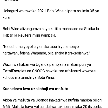
Uchaguzi wa mwaka 2021 Bobi Wine alipata asilimia 35 ya
kura.
Bobi Wine alizungumza hayo katika mahojiano na Shirika la
Habari la Reuters mjini Kampala.
“Na sehemu yoyote ya mikataba hiyo ambayo
haitawanufaisha Waganda, bila shaka itarekebishwa.”
Waziri wa habari wa Uganda pamoja na makampuni ya
TotalEnergies na CNOOC hawakutoa ufafanuzi wowote
kuhusu matamshi ya Bobi Wine.
Kuchelewa kwa uzalishaji wa mafuta
Akiba ya mafuta ya Uganda inakadiriwa kufikia mapipa bilioni
6.65. Mafuta hayo yaligunduliwa takribani miaka 20 iliyopita,