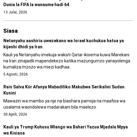
Dunia la FIFA la wanaume hadi 64
13 Julai, 2026
Siasa
Netanyahu aashiria uwezekano wa Israel kuchukua hatua ya
kijeshi dhidi ya Iran
Kauli ya Netanyahu imekuja wakati Qatar ikisema kuwa Marekani
na Iran zinajadili mapendekezo katika mazungumzo yanayolenga
kumaliza mzozo wa miezi kadhaa.
5 Agosti, 2026
Rais Salva Kiir Afanya Mabadiliko Makubwa Serikalini Sudan
Kusini
Mawaziri wa mambo ya nje na biashara pamoja na maafisa wa
usalama waondolewa madarakani bila maelezo.
30 Aprili, 2026
Kauli ya Trump Kuhusu Mlango wa Bahari Yazua Mjadala Mpya
wa Kisiasa