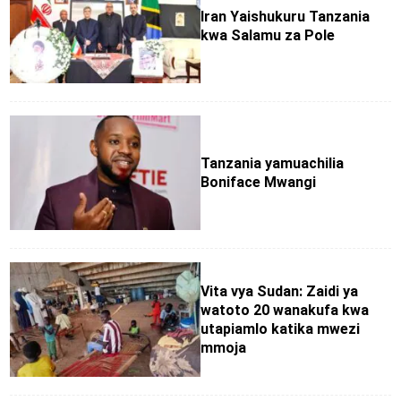
Iran Yaishukuru Tanzania
kwa Salamu za Pole
Tanzania yamuachilia
Boniface Mwangi
Vita vya Sudan: Zaidi ya
watoto 20 wanakufa kwa
utapiamlo katika mwezi
mmoja