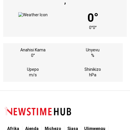
,
0°
0°
0°
Anahisi Kama
Unyevu
0°
%
Upepo
Shinikizo
m/s
hPa
Afrika
Ajenda
Michezo
Siasa
Ulimwengu