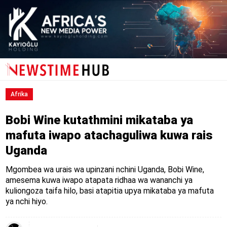
Afrika
Bobi Wine kutathmini mikataba ya
mafuta iwapo atachaguliwa kuwa rais
Uganda
Mgombea wa urais wa upinzani nchini Uganda, Bobi Wine,
amesema kuwa iwapo atapata ridhaa wa wananchi ya
kuliongoza taifa hilo, basi atapitia upya mikataba ya mafuta
ya nchi hiyo.