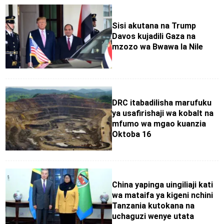
Sisi akutana na Trump
Davos kujadili Gaza na
mzozo wa Bwawa la Nile
DRC itabadilisha marufuku
ya usafirishaji wa kobalt na
mfumo wa mgao kuanzia
Oktoba 16
China yapinga uingiliaji kati
wa mataifa ya kigeni nchini
Tanzania kutokana na
uchaguzi wenye utata