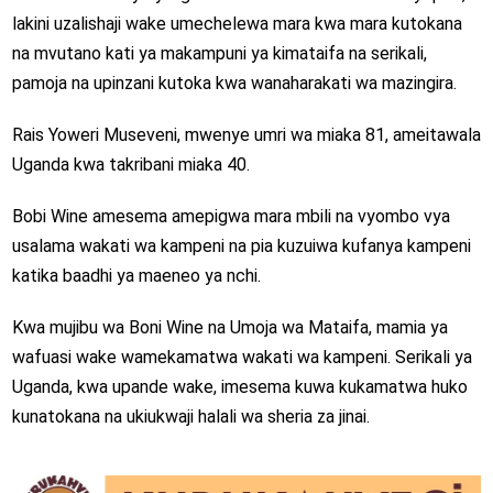
lakini uzalishaji wake umechelewa mara kwa mara kutokana
na mvutano kati ya makampuni ya kimataifa na serikali,
pamoja na upinzani kutoka kwa wanaharakati wa mazingira.
Rais Yoweri Museveni, mwenye umri wa miaka 81, ameitawala
Uganda kwa takribani miaka 40.
Bobi Wine amesema amepigwa mara mbili na vyombo vya
usalama wakati wa kampeni na pia kuzuiwa kufanya kampeni
katika baadhi ya maeneo ya nchi.
Kwa mujibu wa Boni Wine na Umoja wa Mataifa, mamia ya
wafuasi wake wamekamatwa wakati wa kampeni. Serikali ya
Uganda, kwa upande wake, imesema kuwa kukamatwa huko
kunatokana na ukiukwaji halali wa sheria za jinai.