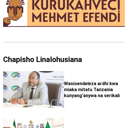
Chapisho Linalohusiana
Wasioendeleza ardhi kwa
miaka mitatu Tanzania
kunyang’anywa na serikali