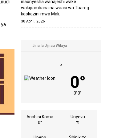
urudi
inaonyesha wanajeshi wake
wakipambana na waasi wa Tuareg
kaskazini mwa Mali.
30 Aprili, 2026
 ya
,
0°
0°
0°
Anahisi Kama
Unyevu
0°
%
Upepo
Shinikizo