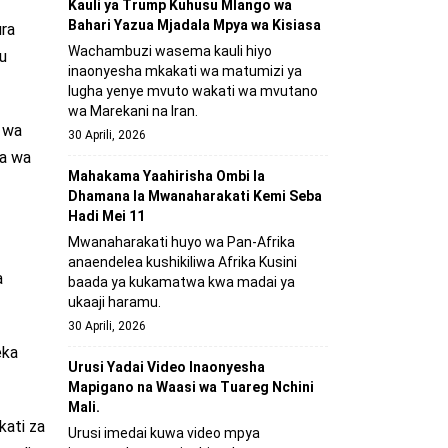
Kauli ya Trump Kuhusu Mlango wa
Bahari Yazua Mjadala Mpya wa Kisiasa
ra
Wachambuzi wasema kauli hiyo
u
inaonyesha mkakati wa matumizi ya
lugha yenye mvuto wakati wa mvutano
wa Marekani na Iran.
o wa
30 Aprili, 2026
wa wa
Mahakama Yaahirisha Ombi la
Dhamana la Mwanaharakati Kemi Seba
Hadi Mei 11
Mwanaharakati huyo wa Pan-Afrika
anaendelea kushikiliwa Afrika Kusini
a
baada ya kukamatwa kwa madai ya
ukaaji haramu.
30 Aprili, 2026
eka
Urusi Yadai Video Inaonyesha
Mapigano na Waasi wa Tuareg Nchini
Mali.
kati za
Urusi imedai kuwa video mpya