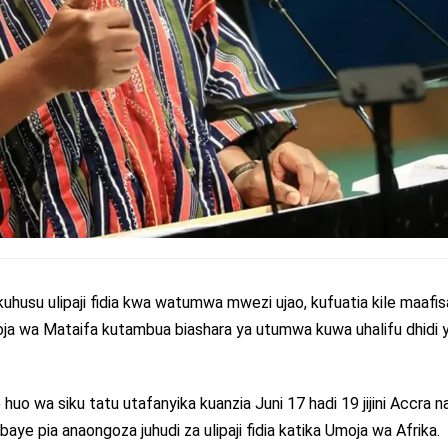
husu ulipaji fidia kwa watumwa mwezi ujao, kufuatia kile maafis
oja wa Mataifa kutambua biashara ya utumwa kuwa uhalifu dhidi 
 huo wa siku tatu utafanyika kuanzia Juni 17 hadi 19 jijini Accra n
 pia anaongoza juhudi za ulipaji fidia katika Umoja wa Afrika.