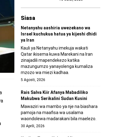
Siasa
Netanyahu aashiria uwezekano wa
Israel kuchukua hatua ya kijeshi dhidi
ya Iran
Kauli ya Netanyahu imekuja wakati
Qatar ikisema kuwa Marekani na Iran
zinajadili mapendekezo katika
mazungumzo yanayolenga kumaliza
mzozo wa miezi kadhaa.
5 Agosti, 2026
a
Rais Salva Kiir Afanya Mabadiliko
Makubwa Serikalini Sudan Kusini
ya
Mawaziri wa mambo ya nje na biashara
pamoja na maafisa wa usalama
waondolewa madarakani bila maelezo.
a
30 Aprili, 2026