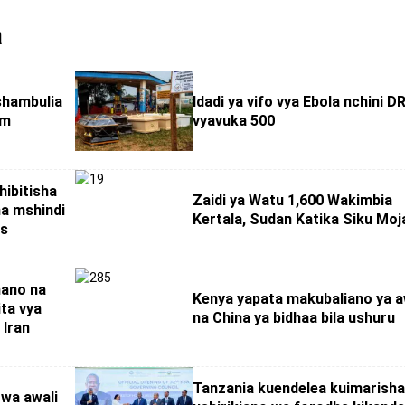
a
hambulia
Idadi ya vifo vya Ebola nchini D
um
vyavuka 500
ibitisha
Zaidi ya Watu 1,600 Wakimbia
ma mshindi
Kertala, Sudan Katika Siku Moj
is
ano na
Kenya yapata makubaliano ya a
ita vya
na China ya bidhaa bila ushuru
 Iran
Tanzania kuendelea kuimarish
 wa awali