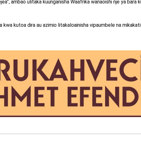
ea”, ambao ulitaka kuunganisha Waafrika wanaoishi nje ya bara k
 kwa kutoa dira au azimio litakaloainisha vipaumbele na mikakati