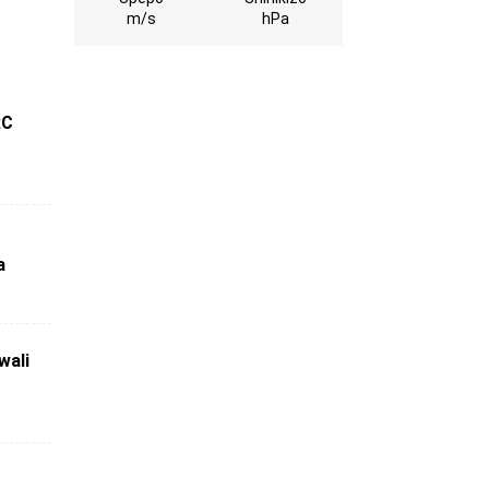
m/s
hPa
RC
a
wali
a