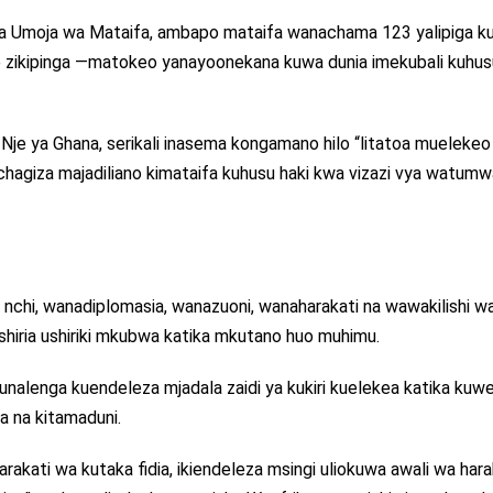
na Umoja wa Mataifa, ambapo mataifa wanachama 123 yalipiga ku
ee zikipinga —matokeo yanayoonekana kuwa dunia imekubali kuhus
Nje ya Ghana, serikali inasema kongamano hilo “litatoa mueleke
kuchagiza majadiliano kimataifa kuhusu haki kwa vizazi vya watum
 nchi, wanadiplomasia, wanazuoni, wanaharakati na wawakilishi w
uashiria ushiriki mkubwa katika mkutano huo muhimu.
unalenga kuendeleza mjadala zaidi ya kukiri kuelekea katika kuw
sa na kitamaduni.
akati wa kutaka fidia, ikiendeleza msingi uliokuwa awali wa hara