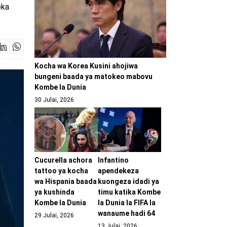
eka
Kocha wa Korea Kusini ahojiwa
bungeni baada ya matokeo mabovu
Kombe la Dunia
30 Julai, 2026
Cucurella achora
Infantino
tattoo ya kocha
apendekeza
wa Hispania baada
kuongeza idadi ya
ya kushinda
timu katika Kombe
Kombe la Dunia
la Dunia la FIFA la
wanaume hadi 64
29 Julai, 2026
13 Julai, 2026