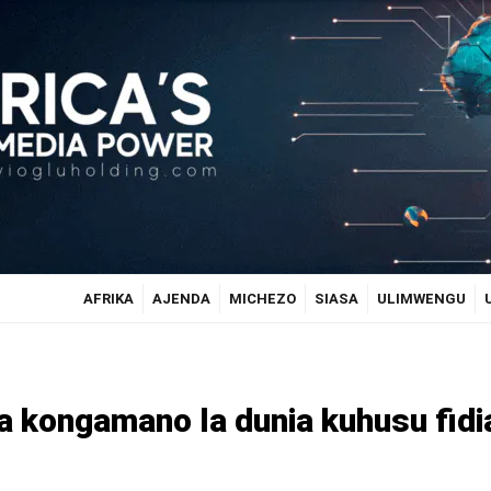
AFRIKA
AJENDA
MICHEZO
SIASA
ULIMWENGU
 kongamano la dunia kuhusu fidi