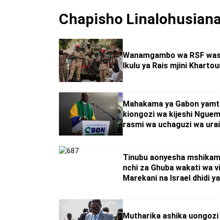
Chapisho Linalohusian
Wanamgambo wa RSF was
Ikulu ya Rais mjini Kharto
Mahakama ya Gabon yamth
kiongozi wa kijeshi Ngue
rasmi wa uchaguzi wa ura
Tinubu aonyesha mshikam
nchi za Ghuba wakati wa v
Marekani na Israel dhidi ya
Mutharika ashika uongozi