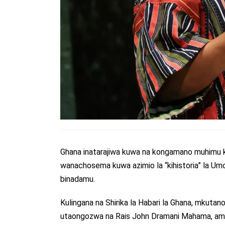
Ghana inatarajiwa kuwa na kongamano muhimu ku
wanachosema kuwa azimio la “kihistoria” la Um
binadamu.
Kulingana na Shirika la Habari la Ghana, mkutano
utaongozwa na Rais John Dramani Mahama, ambaye