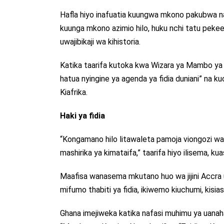
Hafla hiyo inafuatia kuungwa mkono pakubwa 
kuunga mkono azimio hilo, huku nchi tatu pek
uwajibikaji wa kihistoria.
Katika taarifa kutoka kwa Wizara ya Mambo ya 
hatua nyingine ya agenda ya fidia duniani” na 
Kiafrika.
Haki ya fidia
“Kongamano hilo litawaleta pamoja viongozi wa
mashirika ya kimataifa,” taarifa hiyo ilisema, k
Maafisa wanasema mkutano huo wa jijini Accra 
mifumo thabiti ya fidia, ikiwemo kiuchumi, kisia
Ghana imejiweka katika nafasi muhimu ya uanahar