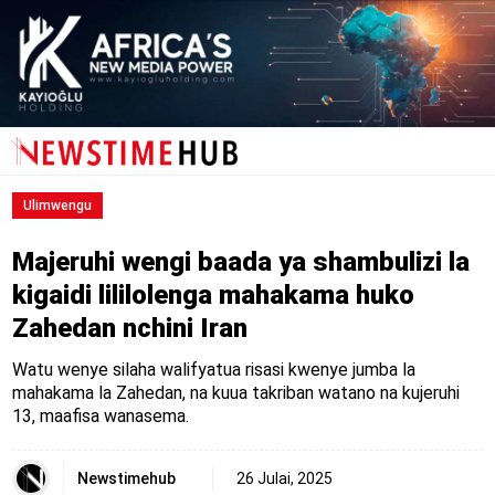
Ulimwengu
Majeruhi wengi baada ya shambulizi la
kigaidi lililolenga mahakama huko
Zahedan nchini Iran
Watu wenye silaha walifyatua risasi kwenye jumba la
mahakama la Zahedan, na kuua takriban watano na kujeruhi
13, maafisa wanasema.
Newstimehub
26 Julai, 2025