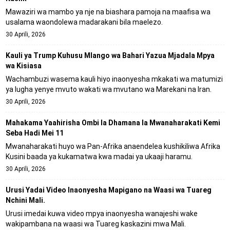
Mawaziri wa mambo ya nje na biashara pamoja na maafisa wa
usalama waondolewa madarakani bila maelezo.
30 Aprili, 2026
Kauli ya Trump Kuhusu Mlango wa Bahari Yazua Mjadala Mpya
wa Kisiasa
Wachambuzi wasema kauli hiyo inaonyesha mkakati wa matumizi
ya lugha yenye mvuto wakati wa mvutano wa Marekani na Iran.
30 Aprili, 2026
Mahakama Yaahirisha Ombi la Dhamana la Mwanaharakati Kemi
Seba Hadi Mei 11
Mwanaharakati huyo wa Pan-Afrika anaendelea kushikiliwa Afrika
Kusini baada ya kukamatwa kwa madai ya ukaaji haramu.
30 Aprili, 2026
Urusi Yadai Video Inaonyesha Mapigano na Waasi wa Tuareg
Nchini Mali.
Urusi imedai kuwa video mpya inaonyesha wanajeshi wake
wakipambana na waasi wa Tuareg kaskazini mwa Mali.