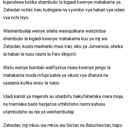
kujeruhiwa katika shambulio la kigaidi kwenye mahakama ya
Zahedan nchini Iran, kulingana na vyombo vya habari vya ndani
vya nchi hiyo.
Washambuliaji wenye silaha wasiojulikana walizindua
shambulio la kigaidi kwenye mahakama kuu ya mji wa
Zahedan, kusini mashariki mwa Iran, siku ya Jumamosi, shirika
la habari la nusu rasmi la Fars liliripoti.
Watu wenye bunduki walifyatua risasi kwenye jengo la
mahakama muda mfupi kabla ya vikosi vya dharura na
usalama kufika eneo la tukio.
Idadi kamili ya majeruhi au uharibifu haikufahamika mara moja,
na mamlaka bado hazijatoa uthibitisho rasmi kuhusu
utambulisho au nia ya washambuliaji.
Zahedan, mji mkuu wa mkoa wa Sistan na Baluchestan, hapo