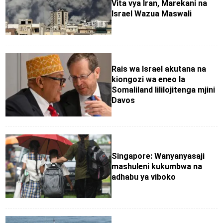
Vita vya Iran, Marekani na
Israel Wazua Maswali
Rais wa Israel akutana na
kiongozi wa eneo la
Somaliland lililojitenga mjini
Davos
Singapore: Wanyanyasaji
mashuleni kukumbwa na
adhabu ya viboko