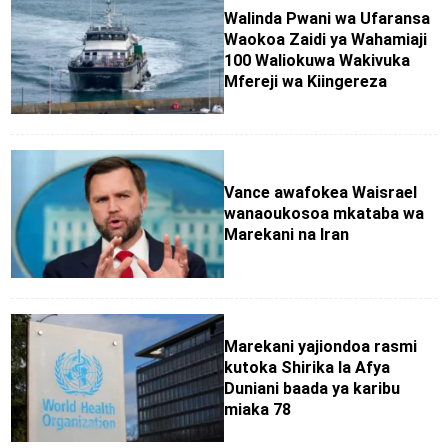
Walinda Pwani wa Ufaransa
Waokoa Zaidi ya Wahamiaji
100 Waliokuwa Wakivuka
Mfereji wa Kiingereza
Vance awafokea Waisrael
wanaoukosoa mkataba wa
Marekani na Iran
Marekani yajiondoa rasmi
kutoka Shirika la Afya
Duniani baada ya karibu
miaka 78