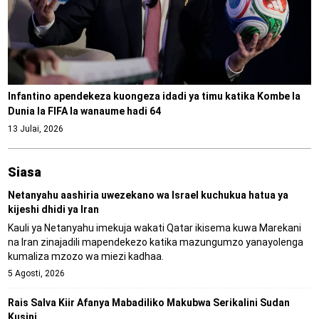
Infantino apendekeza kuongeza idadi ya timu katika Kombe la
Dunia la FIFA la wanaume hadi 64
13 Julai, 2026
Siasa
Netanyahu aashiria uwezekano wa Israel kuchukua hatua ya
kijeshi dhidi ya Iran
Kauli ya Netanyahu imekuja wakati Qatar ikisema kuwa Marekani
na Iran zinajadili mapendekezo katika mazungumzo yanayolenga
kumaliza mzozo wa miezi kadhaa.
5 Agosti, 2026
Rais Salva Kiir Afanya Mabadiliko Makubwa Serikalini Sudan
Kusini