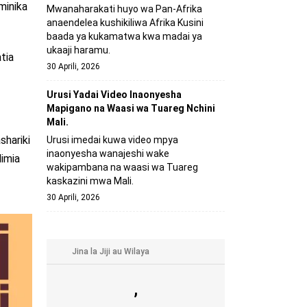
minika
Mwanaharakati huyo wa Pan-Afrika
anaendelea kushikiliwa Afrika Kusini
baada ya kukamatwa kwa madai ya
ukaaji haramu.
tia
30 Aprili, 2026
Urusi Yadai Video Inaonyesha
Mapigano na Waasi wa Tuareg Nchini
Mali.
hariki
Urusi imedai kuwa video mpya
inaonyesha wanajeshi wake
imia
wakipambana na waasi wa Tuareg
kaskazini mwa Mali.
30 Aprili, 2026
,