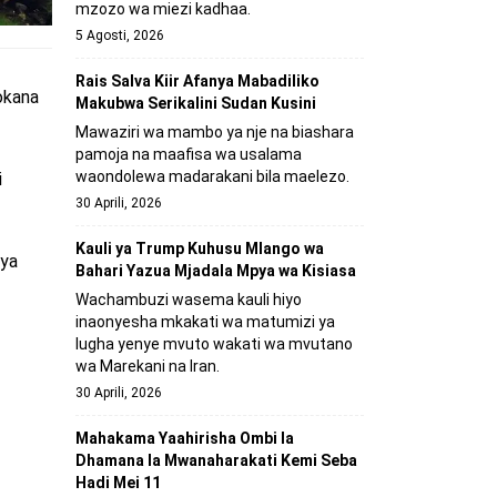
mzozo wa miezi kadhaa.
5 Agosti, 2026
Rais Salva Kiir Afanya Mabadiliko
okana
Makubwa Serikalini Sudan Kusini
Mawaziri wa mambo ya nje na biashara
pamoja na maafisa wa usalama
waondolewa madarakani bila maelezo.
i
30 Aprili, 2026
Kauli ya Trump Kuhusu Mlango wa
 ya
Bahari Yazua Mjadala Mpya wa Kisiasa
Wachambuzi wasema kauli hiyo
inaonyesha mkakati wa matumizi ya
lugha yenye mvuto wakati wa mvutano
wa Marekani na Iran.
30 Aprili, 2026
Mahakama Yaahirisha Ombi la
Dhamana la Mwanaharakati Kemi Seba
Hadi Mei 11