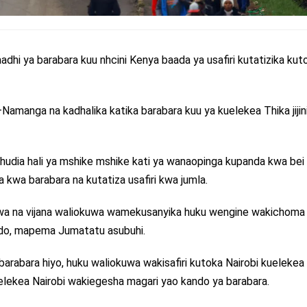
adhi ya barabara kuu nhcini Kenya baada ya usafiri kutatizika kut
–Namanga na kadhalika katika barabara kuu ya kuelekea Thika jijin
huhudia hali ya mshike mshike kati ya wanaopinga kupanda kwa bei
a kwa barabara na kutatiza usafiri kwa jumla.
ngwa na vijana waliokuwa wamekusanyika huku wengine wakichoma
jiado, mapema Jumatatu asubuhi.
arabara hiyo, huku waliokuwa wakisafiri kutoka Nairobi kuelekea
elekea Nairobi wakiegesha magari yao kando ya barabara.