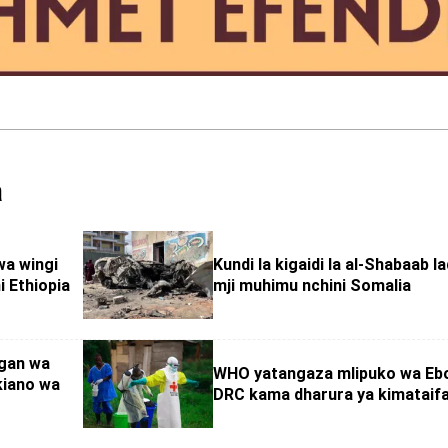
a
wa wingi
Kundi la kigaidi la al-Shabaab la
i Ethiopia
mji muhimu nchini Somalia
ogan wa
WHO yatangaza mlipuko wa Eb
kiano wa
DRC kama dharura ya kimataif