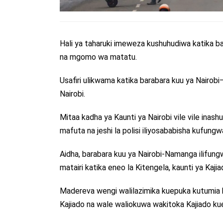
Hali ya taharuki imeweza kushuhudiwa katika ba
na mgomo wa matatu.
Usafiri ulikwama katika barabara kuu ya Nairobi
Nairobi.
Mitaa kadha ya Kaunti ya Nairobi vile vile inas
mafuta na jeshi la polisi iliyosababisha kufungw
Aidha, barabara kuu ya Nairobi-Namanga ilifu
matairi katika eneo la Kitengela, kaunti ya Ka
Madereva wengi walilazimika kuepuka kutumia b
Kajiado na wale waliokuwa wakitoka Kajiado ku