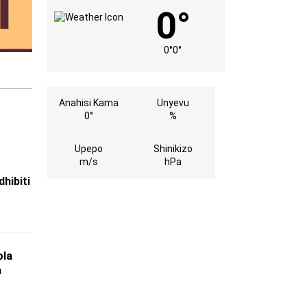
0°
0°
0°
Anahisi Kama
Unyevu
0°
%
Upepo
Shinikizo
m/s
hPa
dhibiti
ola
a