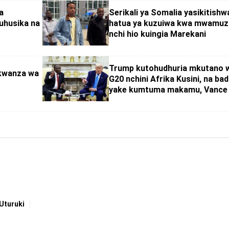
a
Serikali ya Somalia yasikitishw
uhusika na
hatua ya kuzuiwa kwa mwamuz
nchi hio kuingia Marekani
Trump kutohudhuria mkutano 
kwanza wa
G20 nchini Afrika Kusini, na bad
yake kumtuma makamu, Vance
Uturuki