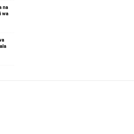
a na
i wa
wa
ala