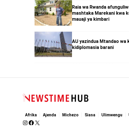
Raia wa Rwanda afunguliw
mashtaka Marekani kwa k
mauaji ya kimbari
AU yazindua Mtandao wa 
kidiplomasia barani
Afrika
Ajenda
Michezo
Siasa
Ulimwengu