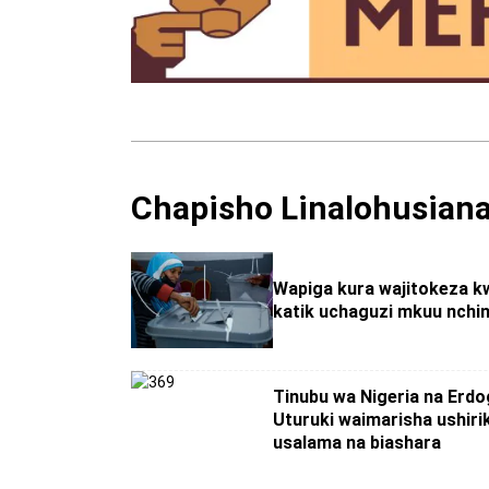
Chapisho Linalohusian
Wapiga kura wajitokeza k
katik uchaguzi mkuu nchin
Tinubu wa Nigeria na Erd
Uturuki waimarisha ushiri
usalama na biashara