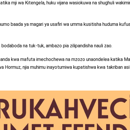
 katika mji wa Kitengela, huku vijana wasiokuwa na shughuli wakimi
humo baada ya magari ya usafiri wa umma kusitisha huduma kufua
 bodaboda na tuk-tuk, ambazo pia zilipandisha nauli zao.
upanda kwa mafuta imechochewa na mzozo unaondelea katika Mas
a Hormuz, njia muhimu inayotumiwa kupatishwa kwa takriban asil