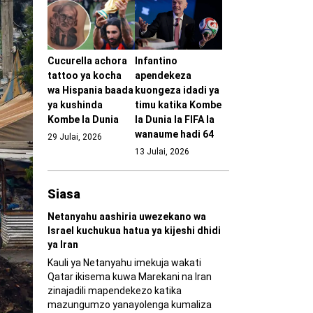
Cucurella achora
Infantino
tattoo ya kocha
apendekeza
wa Hispania baada
kuongeza idadi ya
ya kushinda
timu katika Kombe
Kombe la Dunia
la Dunia la FIFA la
wanaume hadi 64
29 Julai, 2026
13 Julai, 2026
Siasa
Netanyahu aashiria uwezekano wa
Israel kuchukua hatua ya kijeshi dhidi
ya Iran
Kauli ya Netanyahu imekuja wakati
Qatar ikisema kuwa Marekani na Iran
zinajadili mapendekezo katika
mazungumzo yanayolenga kumaliza