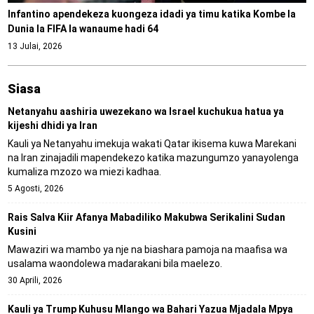
Infantino apendekeza kuongeza idadi ya timu katika Kombe la
Dunia la FIFA la wanaume hadi 64
13 Julai, 2026
Siasa
Netanyahu aashiria uwezekano wa Israel kuchukua hatua ya
kijeshi dhidi ya Iran
Kauli ya Netanyahu imekuja wakati Qatar ikisema kuwa Marekani
na Iran zinajadili mapendekezo katika mazungumzo yanayolenga
kumaliza mzozo wa miezi kadhaa.
5 Agosti, 2026
Rais Salva Kiir Afanya Mabadiliko Makubwa Serikalini Sudan
Kusini
Mawaziri wa mambo ya nje na biashara pamoja na maafisa wa
usalama waondolewa madarakani bila maelezo.
30 Aprili, 2026
Kauli ya Trump Kuhusu Mlango wa Bahari Yazua Mjadala Mpya