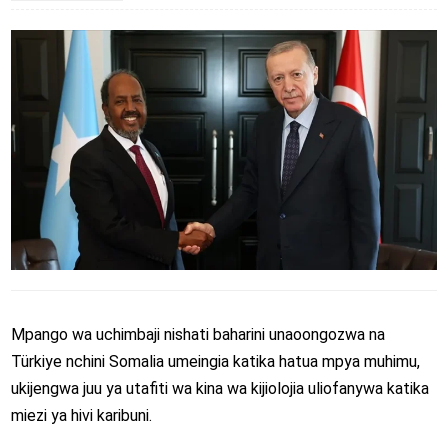
Mpango wa uchimbaji nishati baharini unaoongozwa na
Türkiye
nchini
Somalia
umeingia katika hatua mpya muhimu,
ukijengwa juu ya utafiti wa kina wa kijiolojia uliofanywa katika
miezi ya hivi karibuni.