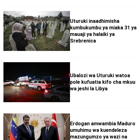
Uturuki inaadhimisha
kumbukumbu ya miaka 31 ya
mauaji ya halaiki ya
Srebrenica
Ubalozi wa Uturuki watoa
pole kufuatia kifo cha mkuu
wa jeshi la Libya
Erdogan amwambia Maduro
umuhimu wa kuendeleza
mazungumzo ya wazi na