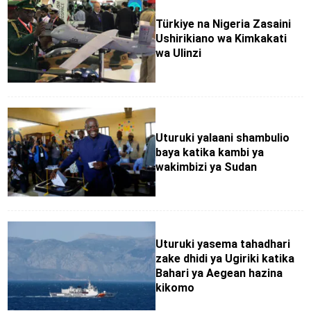
Türkiye na Nigeria Zasaini
Ushirikiano wa Kimkakati
wa Ulinzi
Uturuki yalaani shambulio
baya katika kambi ya
wakimbizi ya Sudan
Uturuki yasema tahadhari
zake dhidi ya Ugiriki katika
Bahari ya Aegean hazina
kikomo