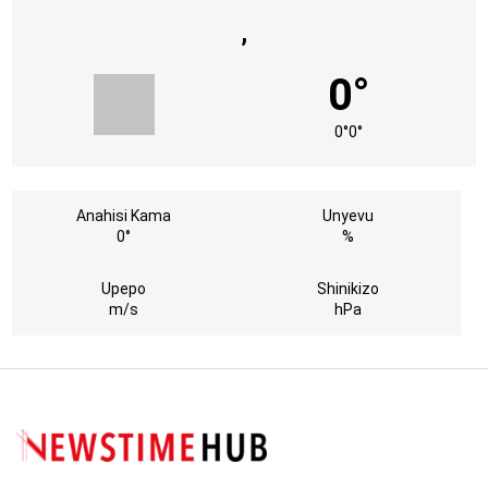
,
0°
0°
0°
Anahisi Kama
Unyevu
0°
%
Upepo
Shinikizo
m/s
hPa