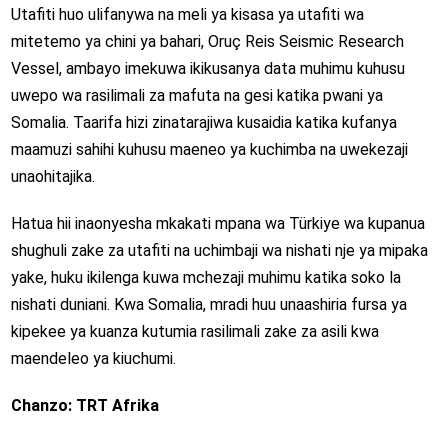
Utafiti huo ulifanywa na meli ya kisasa ya utafiti wa
mitetemo ya chini ya bahari,
Oruç Reis Seismic Research
Vessel
, ambayo imekuwa ikikusanya data muhimu kuhusu
uwepo wa rasilimali za mafuta na gesi katika pwani ya
Somalia. Taarifa hizi zinatarajiwa kusaidia katika kufanya
maamuzi sahihi kuhusu maeneo ya kuchimba na uwekezaji
unaohitajika.
Hatua hii inaonyesha mkakati mpana wa Türkiye wa kupanua
shughuli zake za utafiti na uchimbaji wa nishati nje ya mipaka
yake, huku ikilenga kuwa mchezaji muhimu katika soko la
nishati duniani. Kwa Somalia, mradi huu unaashiria fursa ya
kipekee ya kuanza kutumia rasilimali zake za asili kwa
maendeleo ya kiuchumi.
Chanzo: TRT Afrika