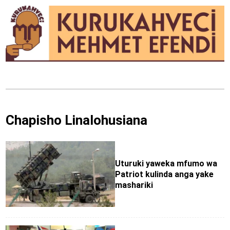
Chapisho Linalohusiana
Uturuki yaweka mfumo wa
Patriot kulinda anga yake
mashariki