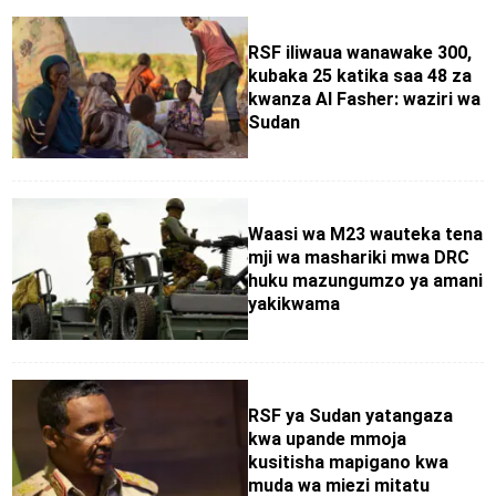
RSF iliwaua wanawake 300,
kubaka 25 katika saa 48 za
kwanza Al Fasher: waziri wa
Sudan
Waasi wa M23 wauteka tena
mji wa mashariki mwa DRC
huku mazungumzo ya amani
yakikwama
RSF ya Sudan yatangaza
kwa upande mmoja
kusitisha mapigano kwa
muda wa miezi mitatu