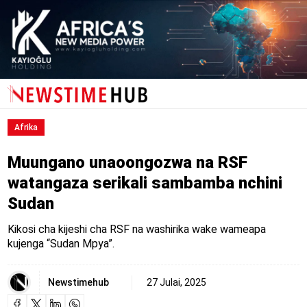
Afrika
Muungano unaoongozwa na RSF
watangaza serikali sambamba nchini
Sudan
Kikosi cha kijeshi cha RSF na washirika wake wameapa
kujenga “Sudan Mpya”.
Newstimehub
27 Julai, 2025