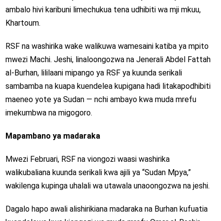
ambalo hivi karibuni limechukua tena udhibiti wa mji mkuu,
Khartoum.
RSF na washirika wake walikuwa wamesaini katiba ya mpito
mwezi Machi. Jeshi, linaloongozwa na Jenerali Abdel Fattah
al-Burhan, lililaani mipango ya RSF ya kuunda serikali
sambamba na kuapa kuendelea kupigana hadi litakapodhibiti
maeneo yote ya Sudan — nchi ambayo kwa muda mrefu
imekumbwa na migogoro.
Mapambano ya madaraka
Mwezi Februari, RSF na viongozi waasi washirika
walikubaliana kuunda serikali kwa ajili ya “Sudan Mpya,”
wakilenga kupinga uhalali wa utawala unaoongozwa na jeshi.
Dagalo hapo awali alishirikiana madaraka na Burhan kufuatia