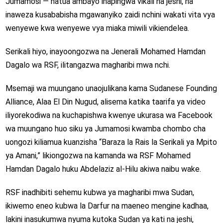
Jumamosi — hatua ambayo inapingwa vikali na jeshi, na
inaweza kusababisha mgawanyiko zaidi nchini wakati vita vya
wenyewe kwa wenyewe vya miaka miwili vikiendelea.
Serikali hiyo, inayoongozwa na Jenerali Mohamed Hamdan
Dagalo wa RSF, ilitangazwa magharibi mwa nchi.
Msemaji wa muungano unaojulikana kama Sudanese Founding
Alliance, Alaa El Din Nugud, alisema katika taarifa ya video
iliyorekodiwa na kuchapishwa kwenye ukurasa wa Facebook
wa muungano huo siku ya Jumamosi kwamba chombo cha
uongozi kiliamua kuanzisha “Baraza la Rais la Serikali ya Mpito
ya Amani,” likiongozwa na kamanda wa RSF Mohamed
Hamdan Dagalo huku Abdelaziz al-Hilu akiwa naibu wake.
RSF inadhibiti sehemu kubwa ya magharibi mwa Sudan,
ikiwemo eneo kubwa la Darfur na maeneo mengine kadhaa,
lakini inasukumwa nyuma kutoka Sudan ya kati na jeshi,