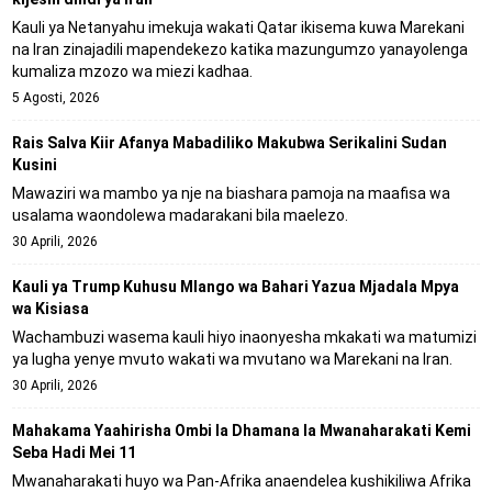
Kauli ya Netanyahu imekuja wakati Qatar ikisema kuwa Marekani
na Iran zinajadili mapendekezo katika mazungumzo yanayolenga
kumaliza mzozo wa miezi kadhaa.
5 Agosti, 2026
Rais Salva Kiir Afanya Mabadiliko Makubwa Serikalini Sudan
Kusini
Mawaziri wa mambo ya nje na biashara pamoja na maafisa wa
usalama waondolewa madarakani bila maelezo.
30 Aprili, 2026
Kauli ya Trump Kuhusu Mlango wa Bahari Yazua Mjadala Mpya
wa Kisiasa
Wachambuzi wasema kauli hiyo inaonyesha mkakati wa matumizi
ya lugha yenye mvuto wakati wa mvutano wa Marekani na Iran.
30 Aprili, 2026
Mahakama Yaahirisha Ombi la Dhamana la Mwanaharakati Kemi
Seba Hadi Mei 11
Mwanaharakati huyo wa Pan-Afrika anaendelea kushikiliwa Afrika