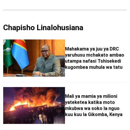
Chapisho Linalohusiana
Mahakama ya juu ya DRC
yaruhusu mchakato ambao
utampa nafasi Tshisekedi
kugombea muhula wa tatu
Mali ya mamia ya milioni
yateketea katika moto
mkubwa wa soko la nguo
kuu kuu la Gikomba, Kenya