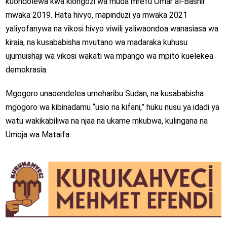
kuondolewa kwa kiongozi wa muda mrefu Omar al-Bashir
mwaka 2019. Hata hivyo, mapinduzi ya mwaka 2021
yaliyofanywa na vikosi hivyo viwili yaliwaondoa wanasiasa wa
kiraia, na kusababisha mvutano wa madaraka kuhusu
ujumuishaji wa vikosi wakati wa mpango wa mpito kuelekea
demokrasia.
Mgogoro unaoendelea umeharibu Sudan, na kusababisha
mgogoro wa kibinadamu “usio na kifani,” huku nusu ya idadi ya
watu wakikabiliwa na njaa na ukame mkubwa, kulingana na
Umoja wa Mataifa.