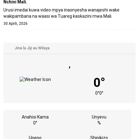
Nchini Mali.
Urusi imedai kuwa video mpya inaonyesha wanajeshi wake
wakipambana na waasi wa Tuareg kaskazini mwa Mali.
30 Aprili, 2026
,
0°
0°
0°
Anahisi Kama
Unyevu
0°
%
Upepo
Shinikizo