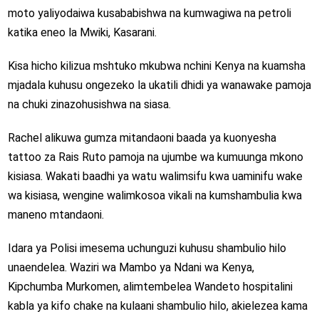
moto yaliyodaiwa kusababishwa na kumwagiwa na petroli
katika eneo la Mwiki, Kasarani.
Kisa hicho kilizua mshtuko mkubwa nchini Kenya na kuamsha
mjadala kuhusu ongezeko la ukatili dhidi ya wanawake pamoja
na chuki zinazohusishwa na siasa.
Rachel alikuwa gumza mitandaoni baada ya kuonyesha
tattoo za Rais Ruto pamoja na ujumbe wa kumuunga mkono
kisiasa. Wakati baadhi ya watu walimsifu kwa uaminifu wake
wa kisiasa, wengine walimkosoa vikali na kumshambulia kwa
maneno mtandaoni.
Idara ya Polisi imesema uchunguzi kuhusu shambulio hilo
unaendelea. Waziri wa Mambo ya Ndani wa Kenya,
Kipchumba Murkomen, alimtembelea Wandeto hospitalini
kabla ya kifo chake na kulaani shambulio hilo, akielezea kama