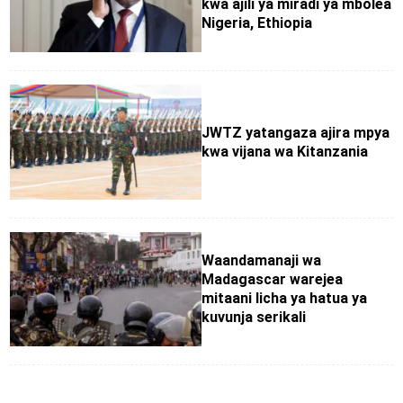
kwa ajili ya miradi ya mbolea
Nigeria, Ethiopia
JWTZ yatangaza ajira mpya
kwa vijana wa Kitanzania
Waandamanaji wa
Madagascar warejea
mitaani licha ya hatua ya
kuvunja serikali