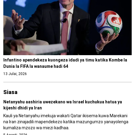
Infantino apendekeza kuongeza idadi ya timu katika Kombe la
Dunia la FIFA la wanaume hadi 64
13 Julai, 2026
Siasa
Netanyahu aashiria uwezekano wa Israel kuchukua hatua ya
kijeshi dhidi ya Iran
Kauli ya Netanyahu imekuja wakati Qatar ikisema kuwa Marekani
na Iran zinajadili mapendekezo katika mazungumzo yanayolenga
kumaliza mzozo wa miezi kadhaa.
5 Agosti, 2026