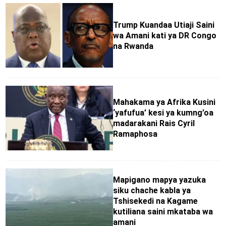
Trump Kuandaa Utiaji Saini
wa Amani kati ya DR Congo
na Rwanda
Mahakama ya Afrika Kusini
‘yafufua’ kesi ya kumng’oa
madarakani Rais Cyril
Ramaphosa
Mapigano mapya yazuka
siku chache kabla ya
Tshisekedi na Kagame
kutiliana saini mkataba wa
amani