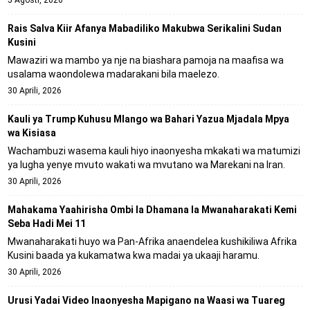
Rais Salva Kiir Afanya Mabadiliko Makubwa Serikalini Sudan
Kusini
Mawaziri wa mambo ya nje na biashara pamoja na maafisa wa
usalama waondolewa madarakani bila maelezo.
30 Aprili, 2026
Kauli ya Trump Kuhusu Mlango wa Bahari Yazua Mjadala Mpya
wa Kisiasa
Wachambuzi wasema kauli hiyo inaonyesha mkakati wa matumizi
ya lugha yenye mvuto wakati wa mvutano wa Marekani na Iran.
30 Aprili, 2026
Mahakama Yaahirisha Ombi la Dhamana la Mwanaharakati Kemi
Seba Hadi Mei 11
Mwanaharakati huyo wa Pan-Afrika anaendelea kushikiliwa Afrika
Kusini baada ya kukamatwa kwa madai ya ukaaji haramu.
30 Aprili, 2026
Urusi Yadai Video Inaonyesha Mapigano na Waasi wa Tuareg