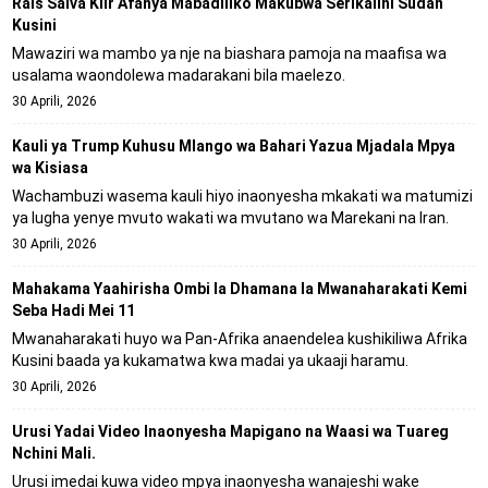
Rais Salva Kiir Afanya Mabadiliko Makubwa Serikalini Sudan
Kusini
Mawaziri wa mambo ya nje na biashara pamoja na maafisa wa
usalama waondolewa madarakani bila maelezo.
30 Aprili, 2026
Kauli ya Trump Kuhusu Mlango wa Bahari Yazua Mjadala Mpya
wa Kisiasa
Wachambuzi wasema kauli hiyo inaonyesha mkakati wa matumizi
ya lugha yenye mvuto wakati wa mvutano wa Marekani na Iran.
30 Aprili, 2026
Mahakama Yaahirisha Ombi la Dhamana la Mwanaharakati Kemi
Seba Hadi Mei 11
Mwanaharakati huyo wa Pan-Afrika anaendelea kushikiliwa Afrika
Kusini baada ya kukamatwa kwa madai ya ukaaji haramu.
30 Aprili, 2026
Urusi Yadai Video Inaonyesha Mapigano na Waasi wa Tuareg
Nchini Mali.
Urusi imedai kuwa video mpya inaonyesha wanajeshi wake