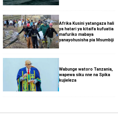
Afrika Kusini yatangaza hali
ya hatari ya kitaifa kufuatia
mafuriko mabaya
yanayohusisha pia Msumbiji
Wabunge watoro Tanzania,
wapewa siku nne na Spika
kujieleza