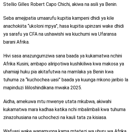
Stellio Gilles Robert Capo Chichi, akiwa na asili ya Benin.
Seba amejipatia umaarufu kupitia kampeni dhidi ya kile
anachokiita “ukoloni mpya”, hasa kupitia upinzani wake dhidi
ya sarafu ya CFA na ushawishi wa kiuchumi wa Ufaransa
barani Afrika.
Hivi sasa anazungumziwa sana baada ya kukamatwa nchini
Afrika Kusini, ambapo aliripotiwa kushikiliwa kwa makosa ya
uhamiaji huku pia akitafutwa na mamlaka ya Benin kwa
tuhuma za “kuchochea uasi” baada ya kuunga mkono jaribio la
mapinduzi lililoshindikana mwaka 2025.
Aidha, amekuwa mtu mwenye utata mkubwa, akiwahi
kukamatwa mara kadhaa katika nchi mbalimbali kwa tuhuma
zinazohusiana na uchochezi na kauli tata za kisiasa.
Wafuasi wake wanamuona kama mtetezi wa uhuru wa Afrika,