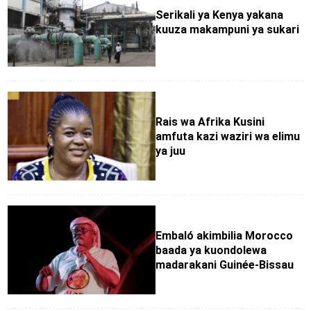
Serikali ya Kenya yakana
kuuza makampuni ya sukari
Rais wa Afrika Kusini
amfuta kazi waziri wa elimu
ya juu
Embaló akimbilia Morocco
baada ya kuondolewa
madarakani Guinée-Bissau