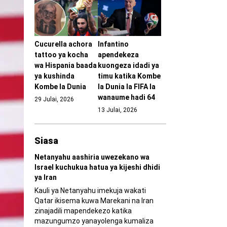
Cucurella achora
Infantino
tattoo ya kocha
apendekeza
wa Hispania baada
kuongeza idadi ya
ya kushinda
timu katika Kombe
Kombe la Dunia
la Dunia la FIFA la
wanaume hadi 64
29 Julai, 2026
13 Julai, 2026
Siasa
Netanyahu aashiria uwezekano wa
Israel kuchukua hatua ya kijeshi dhidi
ya Iran
Kauli ya Netanyahu imekuja wakati
Qatar ikisema kuwa Marekani na Iran
zinajadili mapendekezo katika
mazungumzo yanayolenga kumaliza