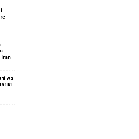
i
dre
a
ya
 Iran
ani wa
ariki