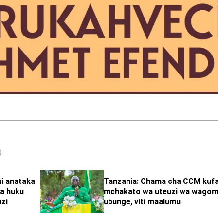
a
ni anataka
Tanzania: Chama cha CCM kuf
a huku
mchakato wa uteuzi wa wago
zi
ubunge, viti maalumu