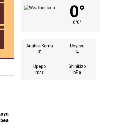
0°
0°
0°
Anahisi Kama
Unyevu
0°
%
Upepo
Shinikizo
m/s
hPa
anya
mbea