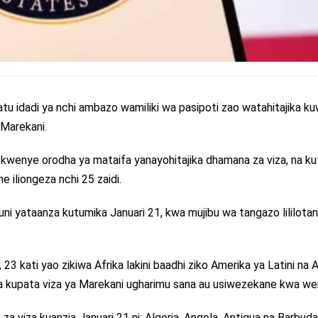
 idadi ya nchi ambazo wamiliki wa pasipoti zao watahitajika k
 Marekani.
 kwenye orodha ya mataifa yanayohitajika dhamana za viza, na k
iliongeza nchi 25 zaidi.
uni yataanza kutumika Januari 21, kwa mujibu wa tangazo lililot
3 kati yao zikiwa Afrika lakini baadhi ziko Amerika ya Latini na A
 kupata viza ya Marekani ugharimu sana au usiwezekane kwa wen
a viza kuanzia Januari 21 ni: Algeria, Angola, Antigua na Barbuda