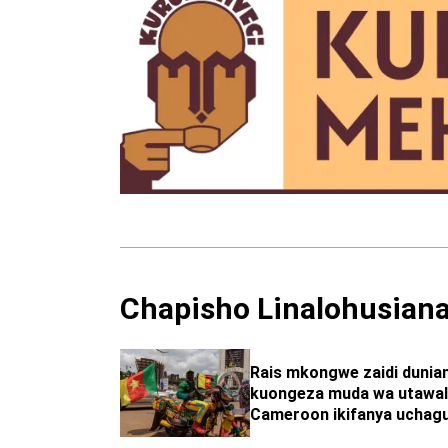
Chapisho Linalohusian
Rais mkongwe zaidi dunia
kuongeza muda wa utawal
Cameroon ikifanya uchagu