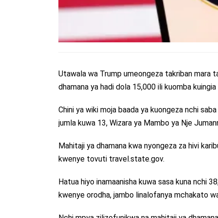
Utawala wa Trump umeongeza takriban mara tatu
dhamana ya hadi dola 15,000 ili kuomba kuingia
Chini ya wiki moja baada ya kuongeza nchi saba
jumla kuwa 13, Wizara ya Mambo ya Nje Jumanne 
Mahitaji ya dhamana kwa nyongeza za hivi karib
kwenye tovuti travel.state.gov.
Hatua hiyo inamaanisha kuwa sasa kuna nchi 38, 2
kwenye orodha, jambo linalofanya mchakato wa
Nchi mpya zilizofunikwa na mahitaji ya dhamana z