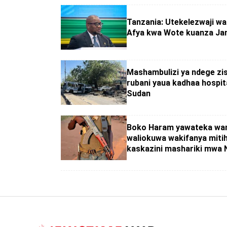
Tanzania: Utekelezwaji wa
Afya kwa Wote kuanza Jan
Mashambulizi ya ndege zis
rubani yaua kadhaa hospita
Sudan
Boko Haram yawateka wa
waliokuwa wakifanya miti
kaskazini mashariki mwa 