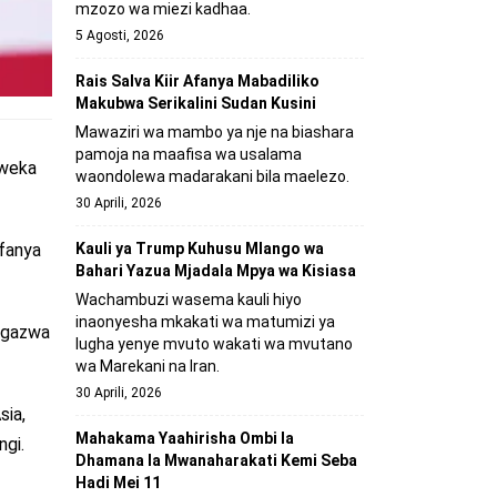
mzozo wa miezi kadhaa.
5 Agosti, 2026
Rais Salva Kiir Afanya Mabadiliko
Makubwa Serikalini Sudan Kusini
Mawaziri wa mambo ya nje na biashara
pamoja na maafisa wa usalama
uweka
waondolewa madarakani bila maelezo.
30 Aprili, 2026
Kauli ya Trump Kuhusu Mlango wa
ufanya
Bahari Yazua Mjadala Mpya wa Kisiasa
Wachambuzi wasema kauli hiyo
inaonyesha mkakati wa matumizi ya
angazwa
lugha yenye mvuto wakati wa mvutano
wa Marekani na Iran.
30 Aprili, 2026
sia,
Mahakama Yaahirisha Ombi la
gi.
Dhamana la Mwanaharakati Kemi Seba
Hadi Mei 11
,