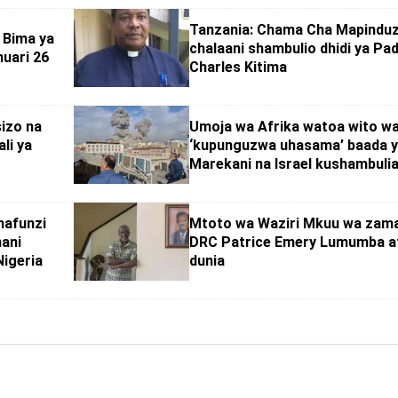
Tanzania: Chama Cha Mapinduz
 Bima ya
chalaani shambulio dhidi ya Pa
uari 26
Charles Kitima
izo na
Umoja wa Afrika watoa wito w
li ya
‘kupunguzwa uhasama’ baada 
Marekani na Israel kushambulia
nafunzi
Mtoto wa Waziri Mkuu wa zam
hani
DRC Patrice Emery Lumumba af
Nigeria
dunia