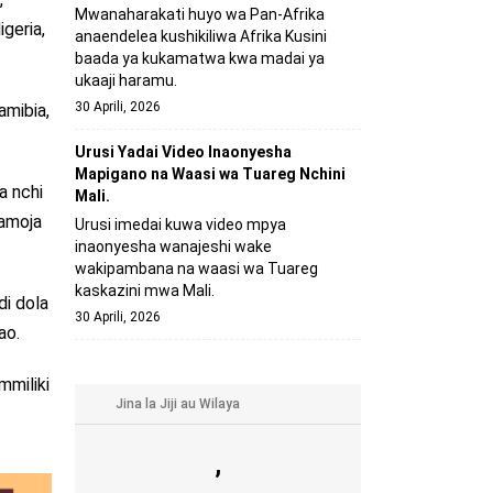
Mwanaharakati huyo wa Pan-Afrika
igeria,
anaendelea kushikiliwa Afrika Kusini
baada ya kukamatwa kwa madai ya
ukaaji haramu.
30 Aprili, 2026
amibia,
Urusi Yadai Video Inaonyesha
Mapigano na Waasi wa Tuareg Nchini
a nchi
Mali.
pamoja
Urusi imedai kuwa video mpya
inaonyesha wanajeshi wake
wakipambana na waasi wa Tuareg
kaskazini mwa Mali.
i dola
30 Aprili, 2026
ao.
mmiliki
,