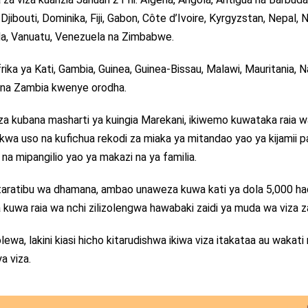
jibouti, Dominika, Fiji, Gabon, Côte d’Ivoire, Kyrgyzstan, Nepal, N
nda, Vanuatu, Venezuela na Zimbabwe.
ka ya Kati, Gambia, Guinea, Guinea-Bissau, Malawi, Mauritania, N
 na Zambia kwenye orodha.
p za kubana masharti ya kuingia Marekani, ikiwemo kuwataka raia w
 kwa uso na kufichua rekodi za miaka ya mitandao yao ya kijamii 
na mipangilio yao ya makazi na ya familia.
ratibu wa dhamana, ambao unaweza kuwa kati ya dola 5,000 had
 kuwa raia wa nchi zilizolengwa hawabaki zaidi ya muda wa viza z
wa, lakini kiasi hicho kitarudishwa ikiwa viza itakataa au wakati 
a viza.