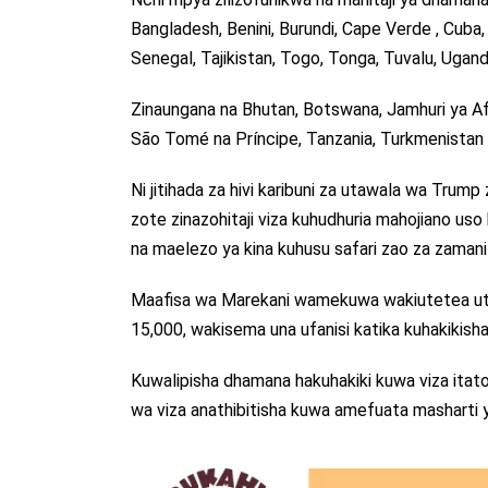
Bangladesh, Benini, Burundi, Cape Verde , Cuba, D
Senegal, Tajikistan, Togo, Tonga, Tuvalu, Uga
Zinaungana na Bhutan, Botswana, Jamhuri ya Afri
São Tomé na Príncipe, Tanzania, Turkmenistan
Ni jitihada za hivi karibuni za utawala wa Trum
zote zinazohitaji viza kuhudhuria mahojiano uso
na maelezo ya kina kuhusu safari zao za zamani 
Maafisa wa Marekani wamekuwa wakiutetea uta
15,000, wakisema una ufanisi katika kuhakikisha
Kuwalipisha dhamana hakuhakiki kuwa viza itatole
wa viza anathibitisha kuwa amefuata masharti y