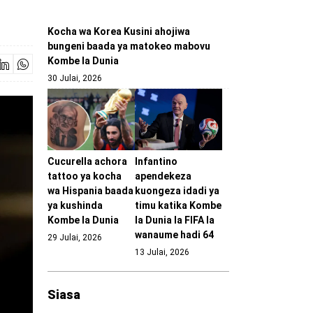
Kocha wa Korea Kusini ahojiwa
bungeni baada ya matokeo mabovu
Kombe la Dunia
30 Julai, 2026
Cucurella achora
Infantino
tattoo ya kocha
apendekeza
wa Hispania baada
kuongeza idadi ya
ya kushinda
timu katika Kombe
Kombe la Dunia
la Dunia la FIFA la
wanaume hadi 64
29 Julai, 2026
13 Julai, 2026
Siasa