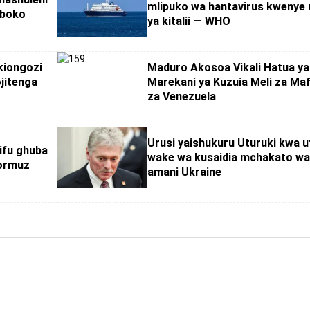
mlipuko wa hantavirus kwenye 
iboko
ya kitalii — WHO
kiongozi
Maduro Akosoa Vikali Hatua ya
ojitenga
Marekani ya Kuzuia Meli za Ma
za Venezuela
Urusi yaishukuru Uturuki kwa u
lifu ghuba
wake wa kusaidia mchakato w
Hormuz
amani Ukraine