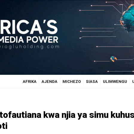
AFRIKA
AJENDA
MICHEZO
SIASA
ULIMWENGU
ofautiana kwa njia ya simu kuhu
ti