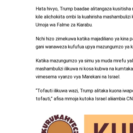
Hata hivyo, Trump baadae alitangaza kusitish
kile alichokiita ombi la kuahirisha mashambuliz
Umoja wa Falme za Kiarabu.
Nchi hizo zimekuwa katika majadiliano ya kina p
gani wanaweza kufufua upya mazungumzo ya ki
Katika mazungumzo ya simu ya muda mrefu ya
mashambulizi ilikuwa ni kosa kubwa na kumtaka
vimesema vyanzo vya Marekani na Israel.
“Tofauti ilikuwa wazi, Trump alitaka kuona iwap
tofauti,” afisa mmoja kutoka Israel aliiambia CN