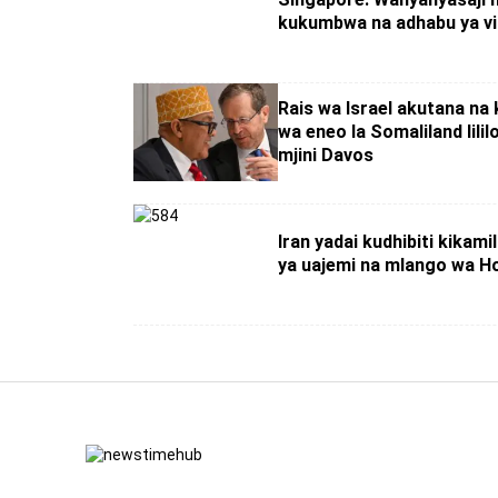
kukumbwa na adhabu ya v
Rais wa Israel akutana na 
wa eneo la Somaliland lilil
mjini Davos
Iran yadai kudhibiti kikami
ya uajemi na mlango wa 