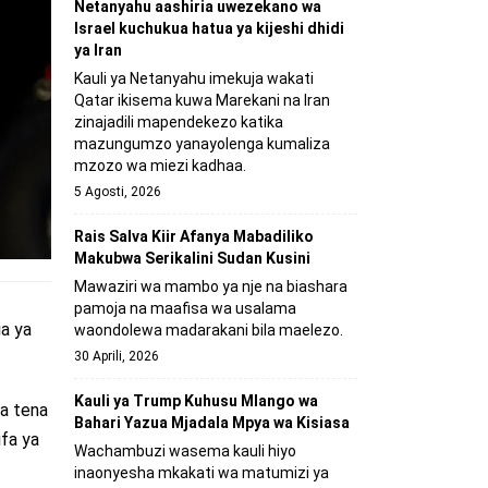
Netanyahu aashiria uwezekano wa
Israel kuchukua hatua ya kijeshi dhidi
ya Iran
Kauli ya Netanyahu imekuja wakati
Qatar ikisema kuwa Marekani na Iran
zinajadili mapendekezo katika
mazungumzo yanayolenga kumaliza
mzozo wa miezi kadhaa.
5 Agosti, 2026
Rais Salva Kiir Afanya Mabadiliko
Makubwa Serikalini Sudan Kusini
Mawaziri wa mambo ya nje na biashara
pamoja na maafisa wa usalama
a ya
waondolewa madarakani bila maelezo.
30 Aprili, 2026
Kauli ya Trump Kuhusu Mlango wa
ha tena
Bahari Yazua Mjadala Mpya wa Kisiasa
ifa ya
Wachambuzi wasema kauli hiyo
inaonyesha mkakati wa matumizi ya