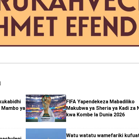
a
kukabidhi
FIFA Yapendekeza Mabadiliko
ya Mambo ya
Makubwa ya Sheria ya Kadi za 
kwa Kombe la Dunia 2026
Watu watatu wamefariki kufua
mashuleni