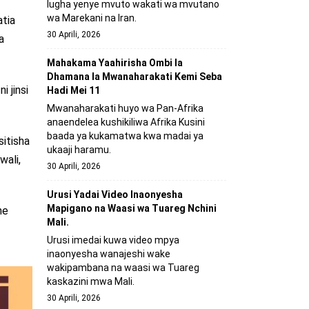
lugha yenye mvuto wakati wa mvutano
wa Marekani na Iran.
tia
30 Aprili, 2026
a
Mahakama Yaahirisha Ombi la
Dhamana la Mwanaharakati Kemi Seba
 jinsi
Hadi Mei 11
Mwanaharakati huyo wa Pan-Afrika
anaendelea kushikiliwa Afrika Kusini
baada ya kukamatwa kwa madai ya
itisha
ukaaji haramu.
wali,
30 Aprili, 2026
Urusi Yadai Video Inaonyesha
Mapigano na Waasi wa Tuareg Nchini
ne
Mali.
Urusi imedai kuwa video mpya
inaonyesha wanajeshi wake
wakipambana na waasi wa Tuareg
kaskazini mwa Mali.
30 Aprili, 2026