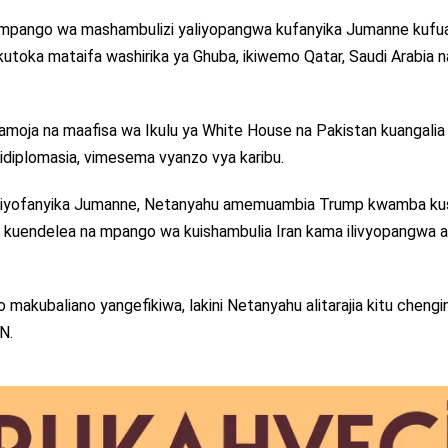
a mpango wa mashambulizi yaliyopangwa kufanyika Jumanne kufua
i kutoka mataifa washirika ya Ghuba, ikiwemo Qatar, Saudi Arabia n
amoja na maafisa wa Ikulu ya White House na Pakistan kuangalia ni
diplomasia, vimesema vyanzo vya karibu.
liyofanyika Jumanne, Netanyahu amemuambia Trump kwamba kus
 kuendelea na mpango wa kuishambulia Iran kama ilivyopangwa a
o makubaliano yangefikiwa, lakini Netanyahu alitarajia kitu chengi
N.