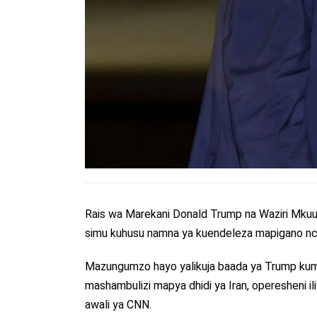
Rais wa Marekani Donald Trump na Waziri Mkuu
simu kuhusu namna ya kuendeleza mapigano nchi
Mazungumzo hayo yalikuja baada ya Trump kumju
mashambulizi mapya dhidi ya Iran, operesheni i
awali ya CNN.