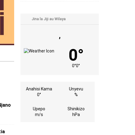
,
0°
0°
0°
Anahisi Kama
Unyevu
0°
%
Njano
Upepo
Shinikizo
m/s
hPa
tia