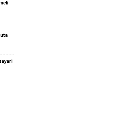
meli
futa
tayari
a