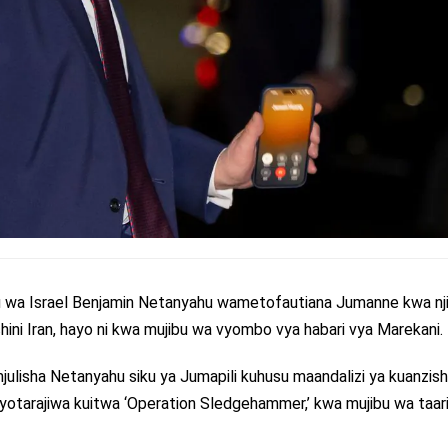
 wa Israel Benjamin Netanyahu wametofautiana Jumanne kwa nji
ni Iran, hayo ni kwa mujibu wa vyombo vya habari vya Marekani.
lisha Netanyahu siku ya Jumapili kuhusu maandalizi ya kuanzis
liyotarajiwa kuitwa ‘Operation Sledgehammer,’ kwa mujibu wa taar