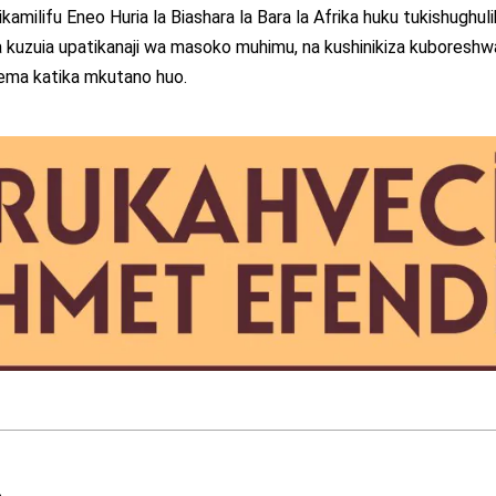
amilifu Eneo Huria la Biashara la Bara la Afrika huku tukishughuli
 kuzuia upatikanaji wa masoko muhimu, na kushinikiza kuboresh
sema katika mkutano huo.