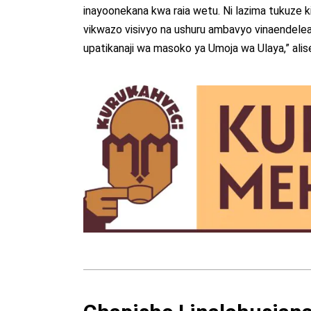
inayoonekana kwa raia wetu. Ni lazima tukuze kik
vikwazo visivyo na ushuru ambavyo vinaendelea
upatikanaji wa masoko ya Umoja wa Ulaya,” ali