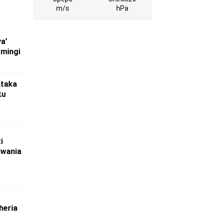
m/s
hPa
ya’
 mingi
ataka
ku
i
uwania
heria