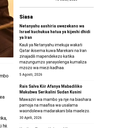
Siasa
Netanyahu aashiria uwezekano wa
Israel kuchukua hatua ya kijeshi dhidi
ya Iran
Kauli ya Netanyahu imekuja wakati
Qatar ikisema kuwa Marekani na Iran
zinajadili mapendekezo katika
mazungumzo yanayolenga kumaliza
mzozo wa miezi kadhaa.
5 Agosti, 2026
ambo
Rais Salva Kiir Afanya Mabadiliko
Makubwa Serikalini Sudan Kusini
kea
Mawaziri wa mambo ya nje na biashara
pamoja na maafisa wa usalama
waondolewa madarakani bila maelezo.
ika,
30 Aprili, 2026
hii.