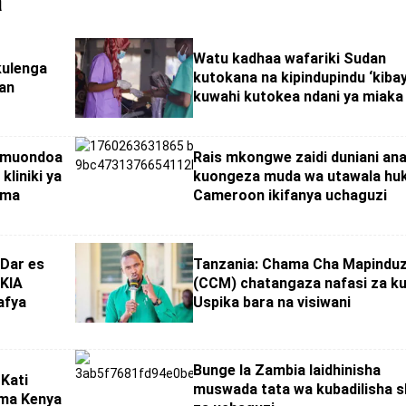
a
Watu kadhaa wafariki Sudan
kulenga
kutokana na kipindupindu ‘kiba
an
kuwahi kutokea ndani ya miaka
amuondoa
Rais mkongwe zaidi duniani an
liniki ya
kuongeza muda wa utawala hu
ema
Cameroon ikifanya uchaguzi
 Dar es
Tanzania: Chama Cha Mapinduz
JKIA
(CCM) chatangaza nafasi za k
afya
Uspika bara na visiwani
Bunge la Zambia laidhinisha
Kati
muswada tata wa kubadilisha s
ma Kenya