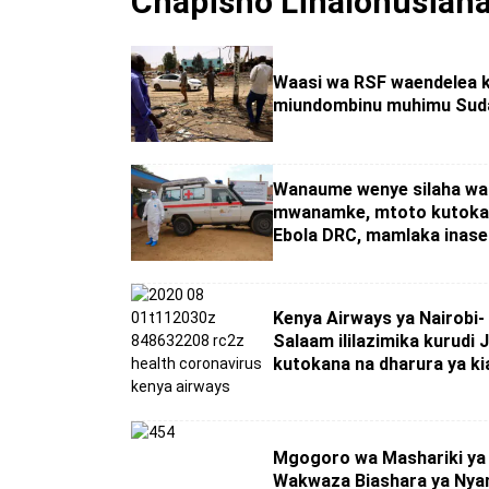
Chapisho Linalohusian
Waasi wa RSF waendelea 
miundombinu muhimu Sud
Wanaume wenye silaha w
mwanamke, mtoto kutoka k
Ebola DRC, mamlaka inas
Kenya Airways ya Nairobi-
Salaam ililazimika kurudi 
kutokana na dharura ya ki
Mgogoro wa Mashariki ya 
Wakwaza Biashara ya Nya