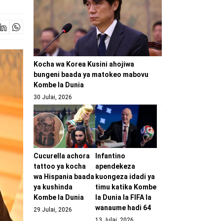
Kocha wa Korea Kusini ahojiwa
bungeni baada ya matokeo mabovu
Kombe la Dunia
30 Julai, 2026
Cucurella achora
Infantino
tattoo ya kocha
apendekeza
wa Hispania baada
kuongeza idadi ya
ya kushinda
timu katika Kombe
Kombe la Dunia
la Dunia la FIFA la
wanaume hadi 64
29 Julai, 2026
13 Julai, 2026