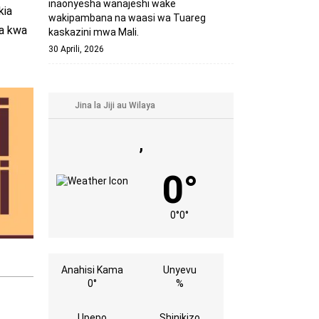
inaonyesha wanajeshi wake
kia
wakipambana na waasi wa Tuareg
wa kwa
kaskazini mwa Mali.
30 Aprili, 2026
,
0°
0°
0°
Anahisi Kama
Unyevu
0°
%
Upepo
Shinikizo