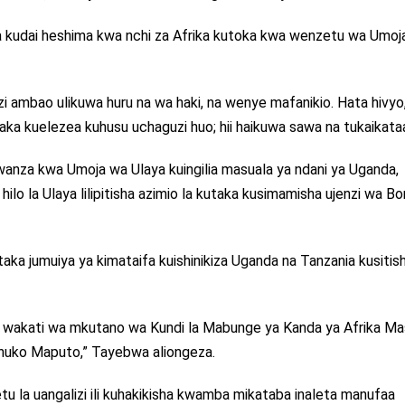
 ya kudai heshima kwa nchi za Afrika kutoka kwa wenzetu wa Umoj
zi ambao ulikuwa huru na wa haki, na wenye mafanikio. Hata hivyo
taka kuelezea kuhusu uchaguzi huo; hii haikuwa sawa na tukaikataa
 kwanza kwa Umoja wa Ulaya kuingilia masuala ya ndani ya Uganda,
ilo la Ulaya lilipitisha azimio la kutaka kusimamisha ujenzi wa B
aka jumuiya ya kimataifa kuishinikiza Uganda na Tanzania kusitis
daye wakati wa mkutano wa Kundi la Mabunge ya Kanda ya Afrika Ma
ki huko Maputo,” Tayebwa aliongeza.
tu la uangalizi ili kuhakikisha kwamba mikataba inaleta manufaa