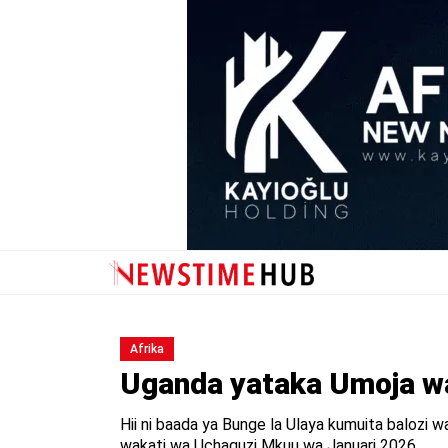
Afrika
Uganda yataka Umoja wa
Hii ni baada ya Bunge la Ulaya kumuita balozi w
wakati wa Uchaguzi Mkuu wa Januari 2026.