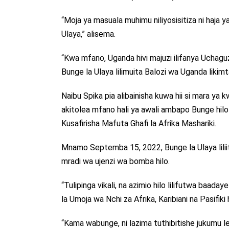
“Moja ya masuala muhimu niliyosisitiza ni haja
Ulaya,” alisema.
“Kwa mfano, Uganda hivi majuzi ilifanya Uchagu
Bunge la Ulaya lilimuita Balozi wa Uganda likim
Naibu Spika pia alibainisha kuwa hii si mara ya
akitolea mfano hali ya awali ambapo Bunge hilo h
Kusafirisha Mafuta Ghafi la Afrika Mashariki.
Mnamo Septemba 15, 2022, Bunge la Ulaya liliit
mradi wa ujenzi wa bomba hilo.
“Tulipinga vikali, na azimio hilo lilifutwa baa
la Umoja wa Nchi za Afrika, Karibiani na Pasifi
“Kama wabunge, ni lazima tuthibitishe jukumu le