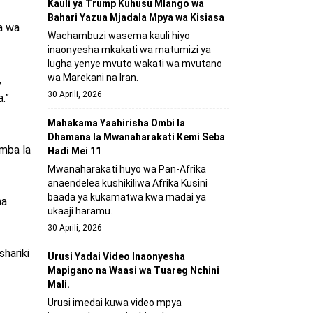
Kauli ya Trump Kuhusu Mlango wa
Bahari Yazua Mjadala Mpya wa Kisiasa
a wa
Wachambuzi wasema kauli hiyo
inaonyesha mkakati wa matumizi ya
lugha yenye mvuto wakati wa mvutano
wa Marekani na Iran.
,
30 Aprili, 2026
.”
Mahakama Yaahirisha Ombi la
Dhamana la Mwanaharakati Kemi Seba
omba la
Hadi Mei 11
Mwanaharakati huyo wa Pan-Afrika
anaendelea kushikiliwa Afrika Kusini
baada ya kukamatwa kwa madai ya
ha
ukaaji haramu.
30 Aprili, 2026
shariki
Urusi Yadai Video Inaonyesha
Mapigano na Waasi wa Tuareg Nchini
Mali.
Urusi imedai kuwa video mpya