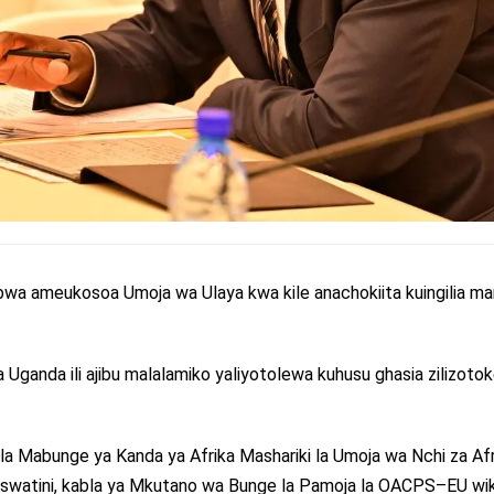
wa ameukosoa Umoja wa Ulaya kwa kile anachokiita kuingilia m
a Uganda ili ajibu malalamiko yaliyotolewa kuhusu ghasia zilizoto
a Mabunge ya Kanda ya Afrika Mashariki la Umoja wa Nchi za Afr
Eswatini, kabla ya Mkutano wa Bunge la Pamoja la OACPS–EU wiki 