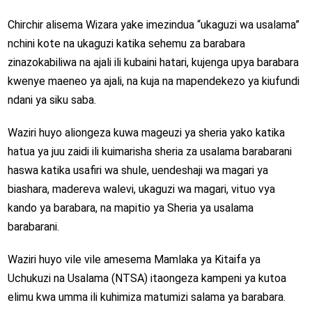
Chirchir alisema Wizara yake imezindua “ukaguzi wa usalama”
nchini kote na ukaguzi katika sehemu za barabara
zinazokabiliwa na ajali ili kubaini hatari, kujenga upya barabara
kwenye maeneo ya ajali, na kuja na mapendekezo ya kiufundi
ndani ya siku saba.
Waziri huyo aliongeza kuwa mageuzi ya sheria yako katika
hatua ya juu zaidi ili kuimarisha sheria za usalama barabarani
haswa katika usafiri wa shule, uendeshaji wa magari ya
biashara, madereva walevi, ukaguzi wa magari, vituo vya
kando ya barabara, na mapitio ya Sheria ya usalama
barabarani.
Waziri huyo vile vile amesema Mamlaka ya Kitaifa ya
Uchukuzi na Usalama (NTSA) itaongeza kampeni ya kutoa
elimu kwa umma ili kuhimiza matumizi salama ya barabara.