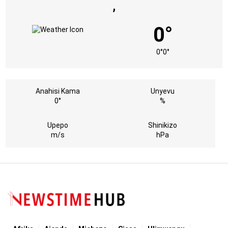
,
0°
0°
0°
Anahisi Kama
Unyevu
0°
%
Upepo
Shinikizo
m/s
hPa