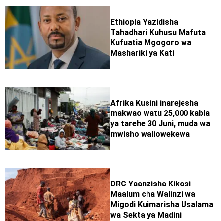
Ethiopia Yazidisha
Tahadhari Kuhusu Mafuta
Kufuatia Mgogoro wa
Mashariki ya Kati
Afrika Kusini inarejesha
makwao watu 25,000 kabla
ya tarehe 30 Juni, muda wa
mwisho waliowekewa
DRC Yaanzisha Kikosi
Maalum cha Walinzi wa
Migodi Kuimarisha Usalama
wa Sekta ya Madini