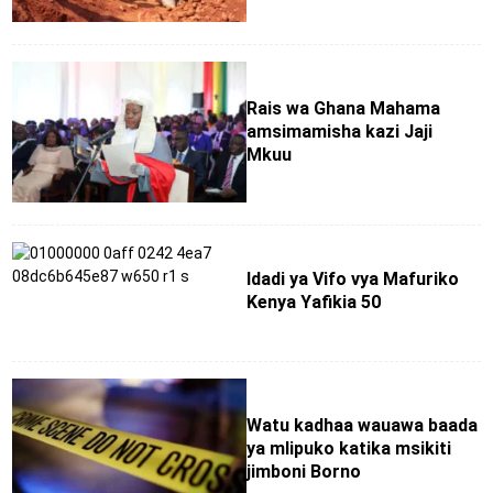
Rais wa Ghana Mahama
amsimamisha kazi Jaji
Mkuu
Idadi ya Vifo vya Mafuriko
Kenya Yafikia 50
Watu kadhaa wauawa baada
ya mlipuko katika msikiti
jimboni Borno