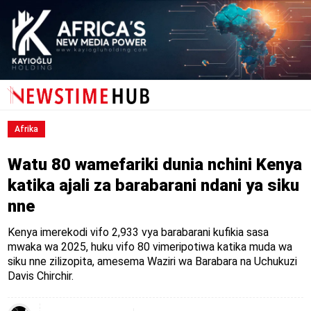
Afrika
Watu 80 wamefariki dunia nchini Kenya
katika ajali za barabarani ndani ya siku
nne
Kenya imerekodi vifo 2,933 vya barabarani kufikia sasa
mwaka wa 2025, huku vifo 80 vimeripotiwa katika muda wa
siku nne zilizopita, amesema Waziri wa Barabara na Uchukuzi
Davis Chirchir.