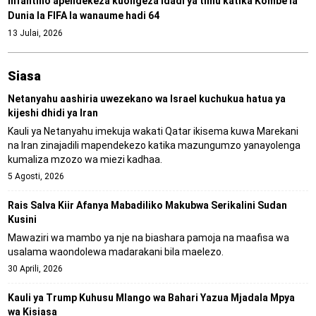
Infantino apendekeza kuongeza idadi ya timu katika Kombe la
Dunia la FIFA la wanaume hadi 64
13 Julai, 2026
Siasa
Netanyahu aashiria uwezekano wa Israel kuchukua hatua ya
kijeshi dhidi ya Iran
Kauli ya Netanyahu imekuja wakati Qatar ikisema kuwa Marekani
na Iran zinajadili mapendekezo katika mazungumzo yanayolenga
kumaliza mzozo wa miezi kadhaa.
5 Agosti, 2026
Rais Salva Kiir Afanya Mabadiliko Makubwa Serikalini Sudan
Kusini
Mawaziri wa mambo ya nje na biashara pamoja na maafisa wa
usalama waondolewa madarakani bila maelezo.
30 Aprili, 2026
Kauli ya Trump Kuhusu Mlango wa Bahari Yazua Mjadala Mpya
wa Kisiasa