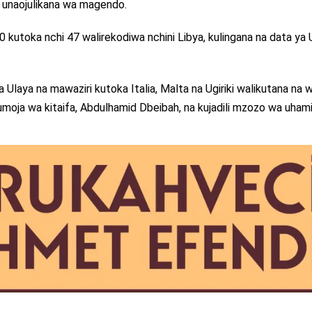
o unaojulikana wa magendo.
 kutoka nchi 47 walirekodiwa nchini Libya, kulingana na data ya
 Ulaya na mawaziri kutoka Italia, Malta na Ugiriki walikutana na w
moja wa kitaifa, Abdulhamid Dbeibah, na kujadili mzozo wa uhamia