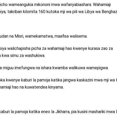
hicho wameangukia mikononi mwa wafanyabiashara. Wahamiaji
ya, takriban kilomita 160 kutoka mji wa pili wa Libya wa Benghazi
udan na Misri, wamekamatwa, maafisa walisema.
iya walichapisha picha za wahamiaji hao kwenye kurasa zao za
a kwa simu za washukiwa.
na miguu imefungwa na ishara kwamba walikuwa wamepigwa.
toka kwenye kaburi la pamoja katika jangwa kaskazini mwa mji wa 
hamiaji hao na kuwatendea kinyama.
 kaburi la pamoja katika eneo la Jikharra, pia kusini mashariki mwa 