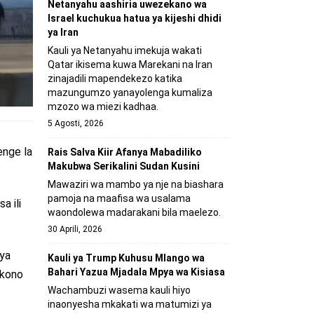
Netanyahu aashiria uwezekano wa
Israel kuchukua hatua ya kijeshi dhidi
ya Iran
Kauli ya Netanyahu imekuja wakati
Qatar ikisema kuwa Marekani na Iran
zinajadili mapendekezo katika
mazungumzo yanayolenga kumaliza
mzozo wa miezi kadhaa.
5 Agosti, 2026
enge la
Rais Salva Kiir Afanya Mabadiliko
Makubwa Serikalini Sudan Kusini
Mawaziri wa mambo ya nje na biashara
pamoja na maafisa wa usalama
a ili
waondolewa madarakani bila maelezo.
30 Aprili, 2026
 ya
Kauli ya Trump Kuhusu Mlango wa
Bahari Yazua Mjadala Mpya wa Kisiasa
mkono
Wachambuzi wasema kauli hiyo
inaonyesha mkakati wa matumizi ya