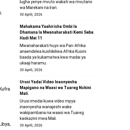
lugha yenye mvuto wakati wa mvutano
wa Marekani na Iran.
.
30 Aprili, 2026
Mahakama Yaahirisha Ombi la
Dhamana la Mwanaharakati Kemi Seba
Hadi Mei 11
Mwanaharakati huyo wa Pan-Afrika
anaendelea kushikiliwa Afrika Kusini
baada ya kukamatwa kwa madai ya
ukaaji haramu.
30 Aprili, 2026
Urusi Yadai Video Inaonyesha
Mapigano na Waasi wa Tuareg Nchini
Kufra.
Mali.
Urusi imedai kuwa video mpya
inaonyesha wanajeshi wake
wakipambana na waasi wa Tuareg
kaskazini mwa Mali.
Libya,
30 Aprili, 2026