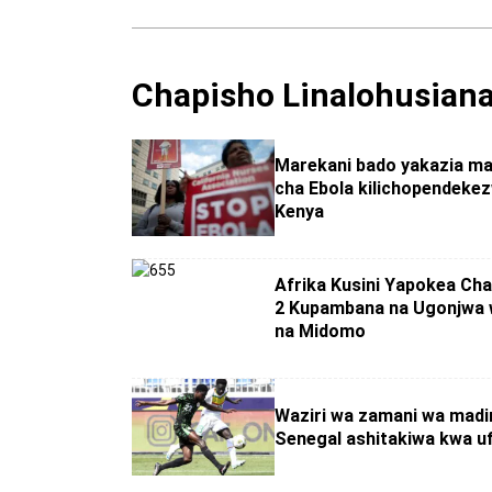
Chapisho Linalohusian
Marekani bado yakazia ma
cha Ebola kilichopendekez
Kenya
Afrika Kusini Yapokea Chan
2 Kupambana na Ugonjwa
na Midomo
Waziri wa zamani wa madin
Senegal ashitakiwa kwa uf