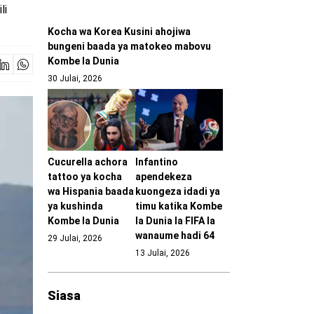
li
Kocha wa Korea Kusini ahojiwa
bungeni baada ya matokeo mabovu
Kombe la Dunia
30 Julai, 2026
Cucurella achora
Infantino
tattoo ya kocha
apendekeza
wa Hispania baada
kuongeza idadi ya
ya kushinda
timu katika Kombe
Kombe la Dunia
la Dunia la FIFA la
wanaume hadi 64
29 Julai, 2026
13 Julai, 2026
Siasa