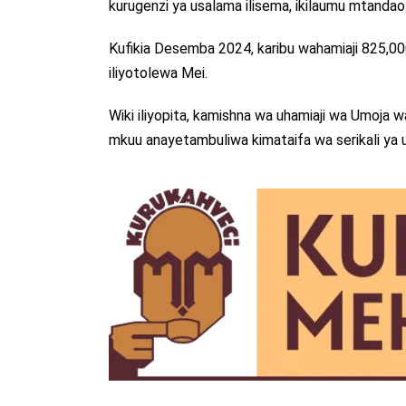
kurugenzi ya usalama ilisema, ikilaumu mtanda
Kufikia Desemba 2024, karibu wahamiaji 825,000
iliyotolewa Mei.
Wiki iliyopita, kamishna wa uhamiaji wa Umoja wa
mkuu anayetambuliwa kimataifa wa serikali ya u