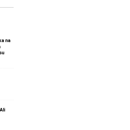
ka na
a
su
Ali