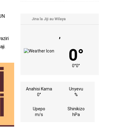
 UN
,
aziri
ji.
0°
0°
0°
Anahisi Kama
Unyevu
0°
%
Upepo
Shinikizo
m/s
hPa