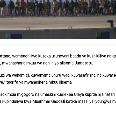
tano, wameachiliwa kutoka utumwani baada ya kushikiliwa na g
ia, mwanasheria mkuu wa nchi hiyo alisema Jumatatu.
guzi wa wahamiaji, kuwanyima uhuru wao, kuwasafirisha, na kuwates
liwe,” taarifa ya mwanasheria mkuu ilisema.
aokimbia migogoro na umaskini kuelekea Ulaya kupitia njia hatari
tia kupinduliwa kwa Muammar Gaddafi katika maasi yaliyoungwa 