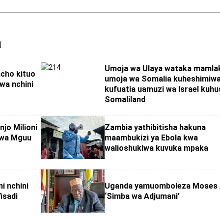
a
Umoja wa Ulaya wataka mamla
cho kituo
umoja wa Somalia kuheshimiw
wa nchini
kufuatia uamuzi wa Israel kuhu
Somaliland
jo Milioni
Zambia yathibitisha hakuna
 wa Mguu
maambukizi ya Ebola kwa
walioshukiwa kuvuka mpaka
i nchini
Uganda yamuomboleza Moses 
isadi
‘Simba wa Adjumani’