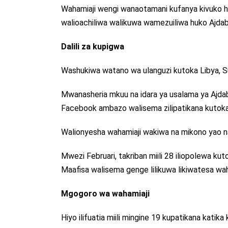
Wahamiaji wengi wanaotamani kufanya kivuko 
walioachiliwa walikuwa wamezuiliwa huko Ajdabi
Dalili za kupigwa
Washukiwa watano wa ulanguzi kutoka Libya, S
Mwanasheria mkuu na idara ya usalama ya Ajdab
Facebook ambazo walisema zilipatikana kutok
Walionyesha wahamiaji wakiwa na mikono yao 
Mwezi Februari, takriban miili 28 iliopolewa ku
Maafisa walisema genge lilikuwa likiwatesa wa
Mgogoro wa wahamiaji
Hiyo ilifuatia miili mingine 19 kupatikana katika