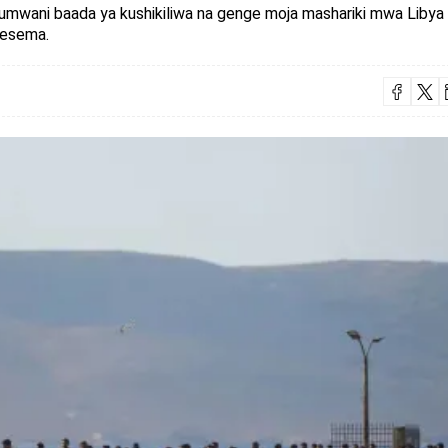
umwani baada ya kushikiliwa na genge moja mashariki mwa Libya i
mesema.