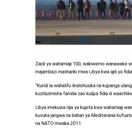
Zaidi ya wahamiaji 100, wakiwemo wanawake wa
majambazi mashariki mwa Libya kwa ajili ya fid
“Kundi la wahalifu linalohusika na kupanga ulan
kuzilazimisha familia zao kulipa fidia ili waachi
Libya imekuwa njia ya kupita kwa wahamiaji wan
kuvuka jangwa na bahari ya Mediterania kufua
na NATO mwaka 2011.