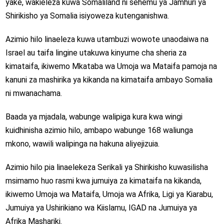
yake, wakieleza kuwa Somaliland ni sehemu ya Jamhuri ya
Shirikisho ya Somalia isiyoweza kutenganishwa.
Azimio hilo linaeleza kuwa utambuzi wowote unaodaiwa na
Israel au taifa lingine utakuwa kinyume cha sheria za
kimataifa, ikiwemo Mkataba wa Umoja wa Mataifa pamoja na
kanuni za mashirika ya kikanda na kimataifa ambayo Somalia
ni mwanachama.
Baada ya mjadala, wabunge walipiga kura kwa wingi
kuidhinisha azimio hilo, ambapo wabunge 168 waliunga
mkono, wawili walipinga na hakuna aliyejizuia.
Azimio hilo pia linaelekeza Serikali ya Shirikisho kuwasilisha
msimamo huo rasmi kwa jumuiya za kimataifa na kikanda,
ikiwemo Umoja wa Mataifa, Umoja wa Afrika, Ligi ya Kiarabu,
Jumuiya ya Ushirikiano wa Kiislamu, IGAD na Jumuiya ya
Afrika Mashariki.