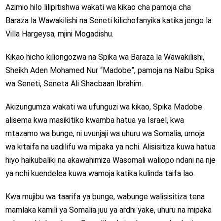
Azimio hilo lilipitishwa wakati wa kikao cha pamoja cha
Baraza la Wawakilishi na Seneti kilichofanyika katika jengo la
Villa Hargeysa, mjini Mogadishu.
Kikao hicho kiliongozwa na Spika wa Baraza la Wawakilishi,
Sheikh Aden Mohamed Nur “Madobe”, pamoja na Naibu Spika
wa Seneti, Seneta Ali Shacbaan Ibrahim.
Akizungumza wakati wa ufunguzi wa kikao, Spika Madobe
alisema kwa masikitiko kwamba hatua ya Israel, kwa
mtazamo wa bunge, ni uvunjaji wa uhuru wa Somalia, umoja
wa kitaifa na uadilifu wa mipaka ya nchi. Alisisitiza kuwa hatua
hiyo haikubaliki na akawahimiza Wasomali waliopo ndani na nje
ya nchi kuendelea kuwa wamoja katika kulinda taifa lao.
Kwa mujibu wa taarifa ya bunge, wabunge walisisitiza tena
mamlaka kamili ya Somalia juu ya ardhi yake, uhuru na mipaka