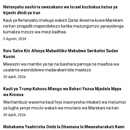
Netanyahu aashiria uwezekano wa Israel kuchukua hatua ya
kijeshi dhidi ya Iran
Kauli ya Netanyahu imekuja wakati Qatar ikisema kuwa Marekani
na Iran zinajadili mapendekezo katika mazungumzo yanayolenga
kumaliza mzozo wa miezi kadhaa.
5 Agosti, 2026
Rais Salva Kiir Afanya Mabadiliko Makubwa Serikalini Sudan
Kusini
Mawaziri wa mambo ya nje na biashara pamoja na maafisa wa
usalama waondolewa madarakani bila maelezo.
30 Aprili, 2026
Kauli ya Trump Kuhusu Mlango wa Bahari Yazua Mjadala Mpya
wa Kisiasa
Wachambuzi wasema kauli hiyo inaonyesha mkakati wa matumizi
ya lugha yenye mvuto wakati wa mvutano wa Marekani na Iran.
30 Aprili, 2026
Mahakama Yaahirisha Ombi la Dhamana la Mwanaharakati Kemi