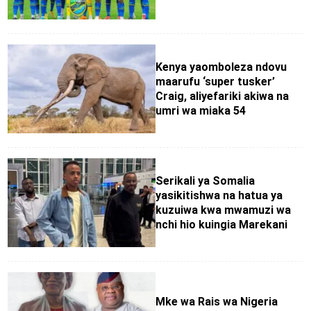
Kenya yaomboleza ndovu
maarufu ‘super tusker’
Craig, aliyefariki akiwa na
umri wa miaka 54
Serikali ya Somalia
yasikitishwa na hatua ya
kuzuiwa kwa mwamuzi wa
nchi hio kuingia Marekani
Mke wa Rais wa Nigeria